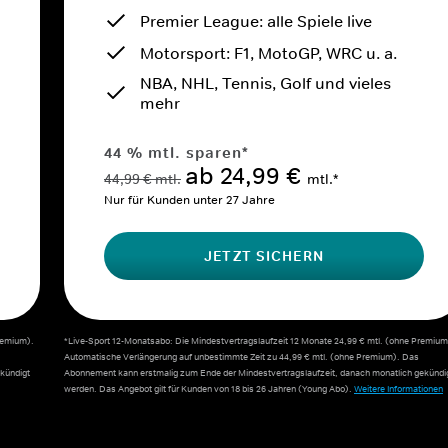
Premier League: alle Spiele live
Motorsport: F1, MotoGP, WRC u. a.
NBA, NHL, Tennis, Golf und vieles
mehr
44 % mtl. sparen*
ab 24,99 €
44,99 € mtl.
mtl.*
Nur für Kunden unter 27 Jahre
JETZT SICHERN
remium).
*Live-Sport 12-Monatsabo: Die Mindestvertragslaufzeit 12 Monate 24,99 € mtl. (ohne Premium
Automatische Verlängerung auf unbestimmte Zeit zu 44,99 € mtl. (ohne Premium). Das
kündigt
Abonnement kann erstmalig zum Ende der Mindestvertragslaufzeit, danach monatlich gekündi
werden. Das Angebot gilt für Kunden von 18 bis 26 Jahren (Young Abo).
Weitere Informationen