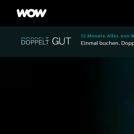
12 Monate Alles von
Einmal buchen. Dopp