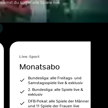
amst du sogar alle Spiele live. 
Live-Sport
Monatsabo
Bundesliga: alle Freitags- und
Samstagsspiele live & exklusiv
2. Bundesliga: alle Spiele live &
exklusiv
DFB-Pokal: alle Spiele der Männer
und 11 Spiele der Frauen live