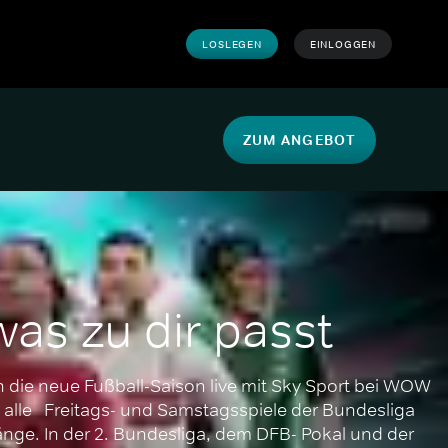
LOSLEGEN
EINLOGGEN
ZUM ANGEBOT
was zu dir passt
n die neue Fußball-Saison live mit Sky Sport bei WOW 
lle   Freitags- und Samstagsspiele der Bundesliga 
 Länge. In der 2. Bundesliga, dem DFB- Pokal und der 