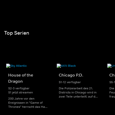
Top Serien
House of the
Chicago P.D.
Ch
Dragon
S1-12 verfügbar
S5-
S2-3 verfügbar
Die Polizeiarbeit des 21.
Die
S1 jetzt streamen
Districts in Chicago wird in
Feu
zwei Teile unterteilt: auf der
fra
200 Jahre vor den
einen Seite sorgen
Dep
Ereignissen in "Game of
uniformierte Polizisten für
sin
Thrones" herrscht das Haus
die Sicherheit auf den
Str
Targaryen mit seinen
Straßen im Bezirk. Auf der
eno