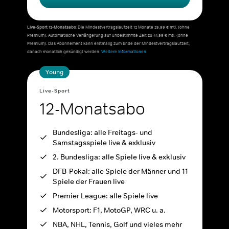
Live-Sport 12-Monatsabo:
Die Mindestvertragslaufzeit 12 Monate 29,99 € mtl. (ohne
Premium). Automatische Verlängerung auf unbestimmte Zeit zu 44,99 € mtl. (ohne
Premium). Das Abonnement kann erstmalig zum Ende der Mindestvertragslaufzeit,
danach monatlich gekündigt werden.
Weitere Informationen.
Young
Live-Sport
12-Monatsabo
Bundesliga: alle Freitags- und
Samstagsspiele live & exklusiv
2. Bundesliga: alle Spiele live & exklusiv
DFB-Pokal: alle Spiele der Männer und 11
Spiele der Frauen live
Premier League: alle Spiele live
Motorsport: F1, MotoGP, WRC u. a.
NBA, NHL, Tennis, Golf und vieles mehr