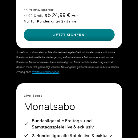
44 % mtl. sparen*
ab 24,99 €
44,99 € mtl.
mtl.*
Nur für Kunden unter 27 Jahre
JETZT SICHERN
*Live-Sport 12-Monatsabo: Die Mindestvertragslaufzeit 12 Monate 24,99 € mtl. (ohne
Premium). Automatische Verlängerung auf unbestimmte Zeit zu 44,99 € mtl. (ohne
Premium). Das Abonnement kann erstmalig zum Ende der Mindestvertragslaufzeit,
danach monatlich gekündigt werden. Das Angebot gilt für Kunden von 18 bis 26 Jahren
(Young Abo).
Weitere Informationen
Live-Sport
Monatsabo
Bundesliga: alle Freitags- und
Samstagsspiele live & exklusiv
2. Bundesliga: alle Spiele live & exklusiv