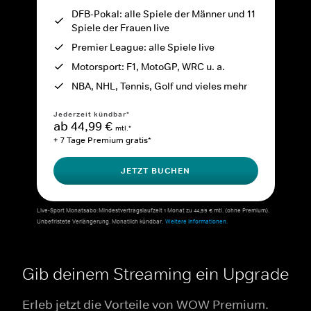
DFB-Pokal: alle Spiele der Männer und 11
Spiele der Frauen live
Premier League: alle Spiele live
Motorsport: F1, MotoGP, WRC u. a.
NBA, NHL, Tennis, Golf und vieles mehr
Jederzeit kündbar*
ab 44,99 €
mtl.*
+ 7 Tage Premium gratis*
JETZT BUCHEN
Live-Sport Monatsabo: Mindestvertragslaufzeit 1 Monat zu 44,99 € mtl. (ohne Premium).
Unbefristete Verlängerung. Monatlich kündbar.
Weitere Informationen.
Gib deinem Streaming ein Upgrade
Erleb jetzt die Vorteile von WOW Premium.