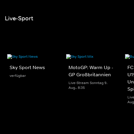
Live-Sport
Sky Sport News
MotoGP: Warm Up -
FC
GP Großbritannien
U1
verfügbar
Un
Live-Stream Sonntag 9.
Aug.. 8:35
Sp
Liv
Aug.