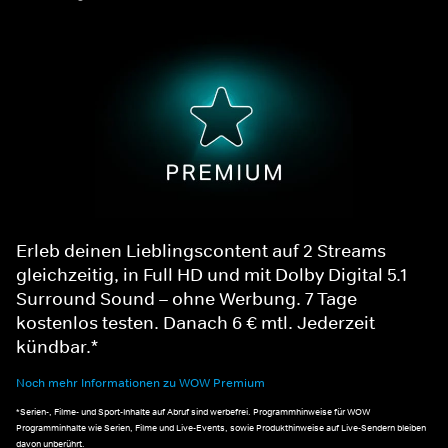
Erleb deinen Lieblingscontent auf 2 Streams
gleichzeitig, in Full HD und mit Dolby Digital 5.1
Surround Sound – ohne Werbung. 7 Tage
kostenlos testen. Danach 6 € mtl. Jederzeit
kündbar.*
Noch mehr Informationen zu WOW Premium
*Serien-, Filme- und Sport-Inhalte auf Abruf sind werbefrei. Programmhinweise für WOW
Programminhalte wie Serien, Filme und Live-Events, sowie Produkthinweise auf Live-Sendern bleiben
davon unberührt.