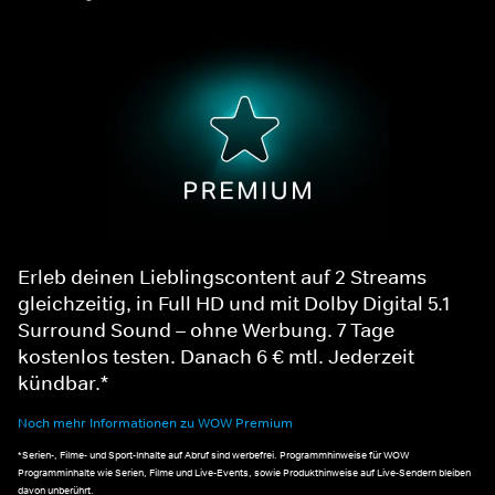
Erleb deinen Lieblingscontent auf 2 Streams
gleichzeitig, in Full HD und mit Dolby Digital 5.1
Surround Sound – ohne Werbung. 7 Tage
kostenlos testen. Danach 6 € mtl. Jederzeit
kündbar.*
Noch mehr Informationen zu WOW Premium
*Serien-, Filme- und Sport-Inhalte auf Abruf sind werbefrei. Programmhinweise für WOW
Programminhalte wie Serien, Filme und Live-Events, sowie Produkthinweise auf Live-Sendern bleiben
davon unberührt.