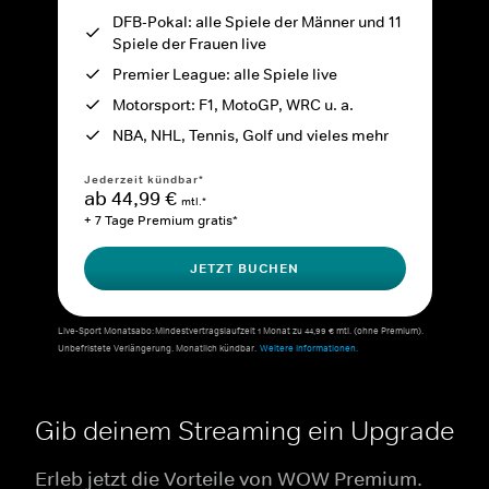
DFB-Pokal: alle Spiele der Männer und 11
Spiele der Frauen live
Premier League: alle Spiele live
Motorsport: F1, MotoGP, WRC u. a.
NBA, NHL, Tennis, Golf und vieles mehr
Jederzeit kündbar*
ab 44,99 €
mtl.*
+ 7 Tage Premium gratis*
JETZT BUCHEN
Live-Sport Monatsabo: Mindestvertragslaufzeit 1 Monat zu 44,99 € mtl. (ohne Premium).
Unbefristete Verlängerung. Monatlich kündbar.
Weitere Informationen.
Gib deinem Streaming ein Upgrade
Erleb jetzt die Vorteile von WOW Premium.