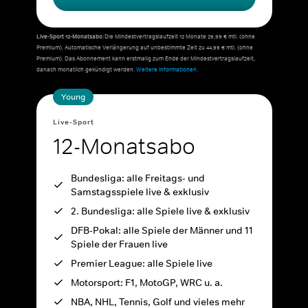
Live-Sport 12-Monatsabo:
Die Mindestvertragslaufzeit 12 Monate 29,99 € mtl. (ohne
Premium). Automatische Verlängerung auf unbestimmte Zeit zu 44,99 € mtl. (ohne
Premium). Das Abonnement kann erstmalig zum Ende der Mindestvertragslaufzeit,
danach monatlich gekündigt werden.
Weitere Informationen.
Young
Live-Sport
12-Monatsabo
Bundesliga: alle Freitags- und
Samstagsspiele live & exklusiv
2. Bundesliga: alle Spiele live & exklusiv
DFB-Pokal: alle Spiele der Männer und 11
Spiele der Frauen live
Premier League: alle Spiele live
Motorsport: F1, MotoGP, WRC u. a.
NBA, NHL, Tennis, Golf und vieles mehr