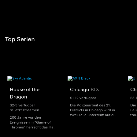
Top Serien
House of the
Chicago P.D.
Ch
Dragon
S1-12 verfügbar
S5-
S2-3 verfügbar
Die Polizeiarbeit des 21.
Die
S1 jetzt streamen
Districts in Chicago wird in
Feu
zwei Teile unterteilt: auf der
fra
200 Jahre vor den
einen Seite sorgen
Dep
Ereignissen in "Game of
uniformierte Polizisten für
sin
Thrones" herrscht das Haus
die Sicherheit auf den
Str
Targaryen mit seinen
Straßen im Bezirk. Auf der
eno