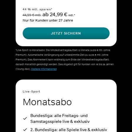
44 % mtl. sparen*
ab 24,99 €
44,99 € mtl.
mtl.*
Nur für Kunden unter 27 Jahre
JETZT SICHERN
*Live-Sport 12-Monatsabo: Die Mindestvertragslaufzeit 12 Monate 24,99 € mtl. (ohne
Premium). Automatische Verlängerung auf unbestimmte Zeit zu 44,99 € mtl. (ohne
Premium). Das Abonnement kann erstmalig zum Ende der Mindestvertragslaufzeit,
danach monatlich gekündigt werden. Das Angebot gilt für Kunden von 18 bis 26 Jahren
(Young Abo).
Weitere Informationen
Live-Sport
Monatsabo
Bundesliga: alle Freitags- und
Samstagsspiele live & exklusiv
2. Bundesliga: alle Spiele live & exklusiv