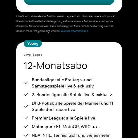
Live-Sport 12-Monatsabo:
Die Mindestvertragslaufzeit 12 Monate 29,99 € mtl. (ohne
Premium). Automatische Verlängerung auf unbestimmte Zeit zu 44,99 € mtl. (ohne
Premium). Das Abonnement kann erstmalig zum Ende der Mindestvertragslaufzeit,
danach monatlich gekündigt werden.
Weitere Informationen.
Young
Live-Sport
12-Monatsabo
Bundesliga: alle Freitags- und
Samstagsspiele live & exklusiv
2. Bundesliga: alle Spiele live & exklusiv
DFB-Pokal: alle Spiele der Männer und 11
Spiele der Frauen live
Premier League: alle Spiele live
Motorsport: F1, MotoGP, WRC u. a.
NBA, NHL, Tennis, Golf und vieles mehr