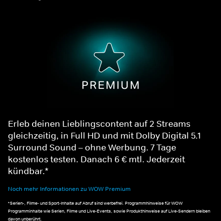
Erleb deinen Lieblingscontent auf 2 Streams
gleichzeitig, in Full HD und mit Dolby Digital 5.1
Surround Sound – ohne Werbung. 7 Tage
kostenlos testen. Danach 6 € mtl. Jederzeit
kündbar.*
Noch mehr Informationen zu WOW Premium
*Serien-, Filme- und Sport-Inhalte auf Abruf sind werbefrei. Programmhinweise für WOW
Programminhalte wie Serien, Filme und Live-Events, sowie Produkthinweise auf Live-Sendern bleiben
davon unberührt.