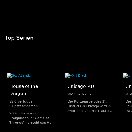
Top Serien
House of the
Chicago P.D.
Ch
Dragon
S1-12 verfügbar
S5-
S2-3 verfügbar
Die Polizeiarbeit des 21.
Die
S1 jetzt streamen
Districts in Chicago wird in
Feu
zwei Teile unterteilt: auf der
fra
200 Jahre vor den
einen Seite sorgen
Dep
Ereignissen in "Game of
uniformierte Polizisten für
sin
Thrones" herrscht das Haus
die Sicherheit auf den
Str
Targaryen mit seinen
Straßen im Bezirk. Auf der
eno