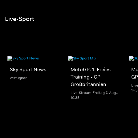
Live-Sport
Sky Sport News
MotoGP: 1. Freies
Mo
Training - GP
GP
verfügbar
Großbritannien
Live
14:
Live-Stream Freitag 7. Aug..
10:35