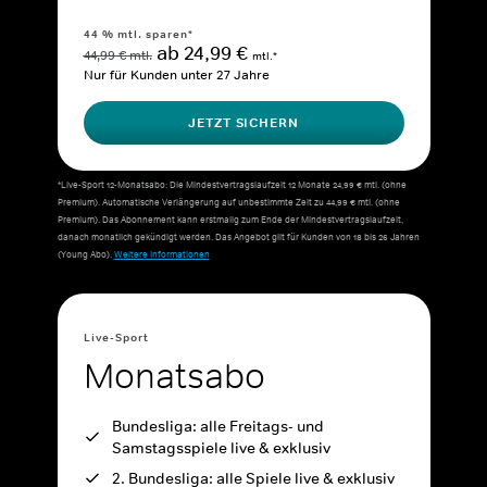
44 % mtl. sparen*
ab 24,99 €
44,99 € mtl.
mtl.*
Nur für Kunden unter 27 Jahre
JETZT SICHERN
*Live-Sport 12-Monatsabo: Die Mindestvertragslaufzeit 12 Monate 24,99 € mtl. (ohne
Premium). Automatische Verlängerung auf unbestimmte Zeit zu 44,99 € mtl. (ohne
Premium). Das Abonnement kann erstmalig zum Ende der Mindestvertragslaufzeit,
danach monatlich gekündigt werden. Das Angebot gilt für Kunden von 18 bis 26 Jahren
(Young Abo).
Weitere Informationen
Live-Sport
Monatsabo
Bundesliga: alle Freitags- und
Samstagsspiele live & exklusiv
2. Bundesliga: alle Spiele live & exklusiv