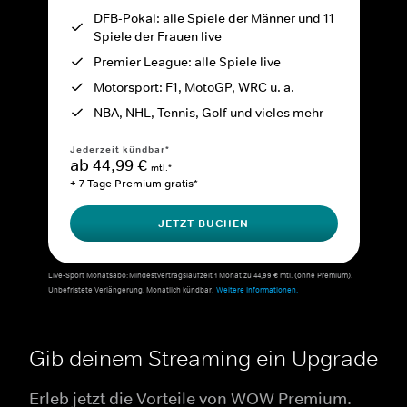
DFB-Pokal: alle Spiele der Männer und 11
Spiele der Frauen live
Premier League: alle Spiele live
Motorsport: F1, MotoGP, WRC u. a.
NBA, NHL, Tennis, Golf und vieles mehr
Jederzeit kündbar*
ab 44,99 €
mtl.*
+ 7 Tage Premium gratis*
JETZT BUCHEN
Live-Sport Monatsabo: Mindestvertragslaufzeit 1 Monat zu 44,99 € mtl. (ohne Premium).
Unbefristete Verlängerung. Monatlich kündbar.
Weitere Informationen.
Gib deinem Streaming ein Upgrade
Erleb jetzt die Vorteile von WOW Premium.