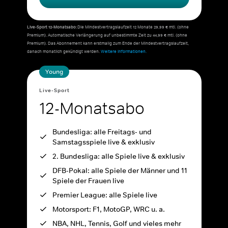
Live-Sport 12-Monatsabo:
Die Mindestvertragslaufzeit 12 Monate 29,99 € mtl. (ohne
Premium). Automatische Verlängerung auf unbestimmte Zeit zu 44,99 € mtl. (ohne
Premium). Das Abonnement kann erstmalig zum Ende der Mindestvertragslaufzeit,
danach monatlich gekündigt werden.
Weitere Informationen.
Young
Live-Sport
12-Monatsabo
Bundesliga: alle Freitags- und
Samstagsspiele live & exklusiv
2. Bundesliga: alle Spiele live & exklusiv
DFB-Pokal: alle Spiele der Männer und 11
Spiele der Frauen live
Premier League: alle Spiele live
Motorsport: F1, MotoGP, WRC u. a.
NBA, NHL, Tennis, Golf und vieles mehr