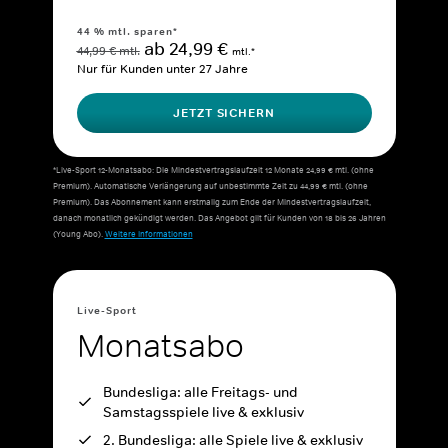
44 % mtl. sparen*
ab 24,99 €
44,99 € mtl.
mtl.*
Nur für Kunden unter 27 Jahre
JETZT SICHERN
*Live-Sport 12-Monatsabo: Die Mindestvertragslaufzeit 12 Monate 24,99 € mtl. (ohne
Premium). Automatische Verlängerung auf unbestimmte Zeit zu 44,99 € mtl. (ohne
Premium). Das Abonnement kann erstmalig zum Ende der Mindestvertragslaufzeit,
danach monatlich gekündigt werden. Das Angebot gilt für Kunden von 18 bis 26 Jahren
(Young Abo).
Weitere Informationen
Live-Sport
Monatsabo
Bundesliga: alle Freitags- und
Samstagsspiele live & exklusiv
2. Bundesliga: alle Spiele live & exklusiv