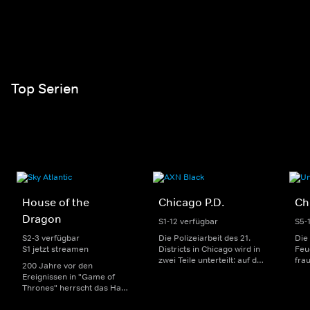
Top Serien
House of the
Chicago P.D.
Ch
Dragon
S1-12 verfügbar
S5-
S2-3 verfügbar
Die Polizeiarbeit des 21.
Die
S1 jetzt streamen
Districts in Chicago wird in
Feu
zwei Teile unterteilt: auf der
fra
200 Jahre vor den
einen Seite sorgen
Dep
Ereignissen in "Game of
uniformierte Polizisten für
sin
Thrones" herrscht das Haus
die Sicherheit auf den
Str
Targaryen mit seinen
Straßen im Bezirk. Auf der
eno