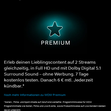
Erleb deinen Lieblingscontent auf 2 Streams
gleichzeitig, in Full HD und mit Dolby Digital 5.1
Surround Sound – ohne Werbung. 7 Tage
kostenlos testen. Danach 6 € mtl. Jederzeit
kündbar.*
Noch mehr Informationen zu WOW Premium
*Serien-, Filme- und Sport-Inhalte auf Abruf sind werbefrei. Programmhinweise für WOW
Programminhalte wie Serien, Filme und Live-Events, sowie Produkthinweise auf Live-Sendern bleiben
davon unberührt.