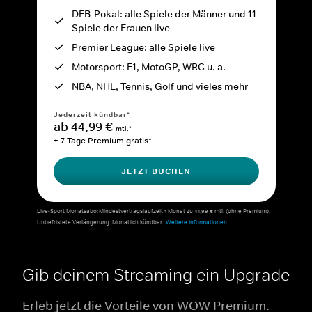
DFB-Pokal: alle Spiele der Männer und 11
Spiele der Frauen live
Premier League: alle Spiele live
Motorsport: F1, MotoGP, WRC u. a.
NBA, NHL, Tennis, Golf und vieles mehr
Jederzeit kündbar*
ab 44,99 €
mtl.*
+ 7 Tage Premium gratis*
JETZT BUCHEN
Live-Sport Monatsabo: Mindestvertragslaufzeit 1 Monat zu 44,99 € mtl. (ohne Premium).
Unbefristete Verlängerung. Monatlich kündbar.
Weitere Informationen.
Gib deinem Streaming ein Upgrade
Erleb jetzt die Vorteile von WOW Premium.