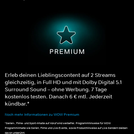
Erleb deinen Lieblingscontent auf 2 Streams
gleichzeitig, in Full HD und mit Dolby Digital 5.1
Surround Sound – ohne Werbung. 7 Tage
kostenlos testen. Danach 6 € mtl. Jederzeit
kündbar.*
Noch mehr Informationen zu WOW Premium
*Serien-, Filme- und Sport-Inhalte auf Abruf sind werbefrei. Programmhinweise für WOW
Programminhalte wie Serien, Filme und Live-Events, sowie Produkthinweise auf Live-Sendern bleiben
davon unberührt.