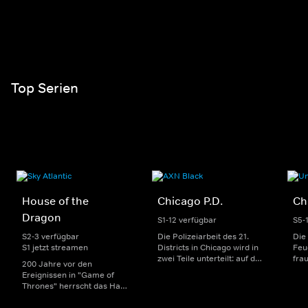
Top Serien
House of the
Chicago P.D.
Ch
Dragon
S1-12 verfügbar
S5-
S2-3 verfügbar
Die Polizeiarbeit des 21.
Die
S1 jetzt streamen
Districts in Chicago wird in
Feu
zwei Teile unterteilt: auf der
fra
200 Jahre vor den
einen Seite sorgen
Dep
Ereignissen in "Game of
uniformierte Polizisten für
sin
Thrones" herrscht das Haus
die Sicherheit auf den
Str
Targaryen mit seinen
Straßen im Bezirk. Auf der
eno