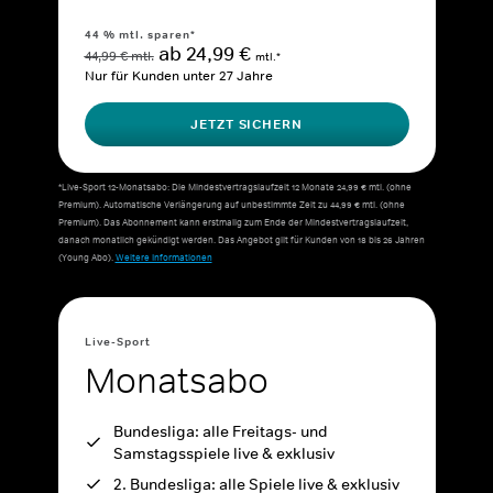
44 % mtl. sparen*
ab 24,99 €
44,99 € mtl.
mtl.*
Nur für Kunden unter 27 Jahre
JETZT SICHERN
*Live-Sport 12-Monatsabo: Die Mindestvertragslaufzeit 12 Monate 24,99 € mtl. (ohne
Premium). Automatische Verlängerung auf unbestimmte Zeit zu 44,99 € mtl. (ohne
Premium). Das Abonnement kann erstmalig zum Ende der Mindestvertragslaufzeit,
danach monatlich gekündigt werden. Das Angebot gilt für Kunden von 18 bis 26 Jahren
(Young Abo).
Weitere Informationen
Live-Sport
Monatsabo
Bundesliga: alle Freitags- und
Samstagsspiele live & exklusiv
2. Bundesliga: alle Spiele live & exklusiv