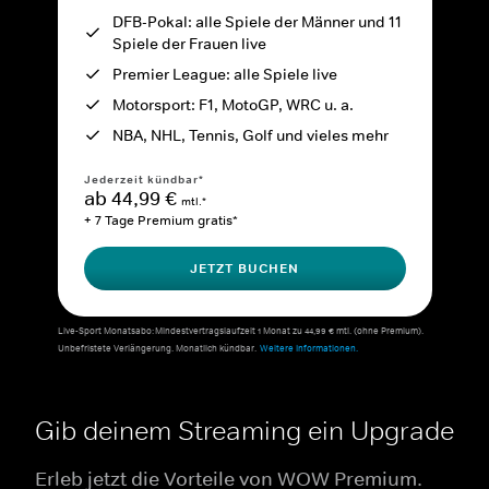
DFB-Pokal: alle Spiele der Männer und 11
Spiele der Frauen live
Premier League: alle Spiele live
Motorsport: F1, MotoGP, WRC u. a.
NBA, NHL, Tennis, Golf und vieles mehr
Jederzeit kündbar*
ab 44,99 €
mtl.*
+ 7 Tage Premium gratis*
JETZT BUCHEN
Live-Sport Monatsabo: Mindestvertragslaufzeit 1 Monat zu 44,99 € mtl. (ohne Premium).
Unbefristete Verlängerung. Monatlich kündbar.
Weitere Informationen.
Gib deinem Streaming ein Upgrade
Erleb jetzt die Vorteile von WOW Premium.