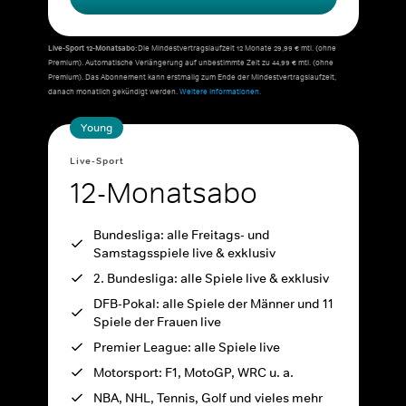
Live-Sport 12-Monatsabo:
Die Mindestvertragslaufzeit 12 Monate 29,99 € mtl. (ohne
Premium). Automatische Verlängerung auf unbestimmte Zeit zu 44,99 € mtl. (ohne
Premium). Das Abonnement kann erstmalig zum Ende der Mindestvertragslaufzeit,
danach monatlich gekündigt werden.
Weitere Informationen.
Young
Live-Sport
12-Monatsabo
Bundesliga: alle Freitags- und
Samstagsspiele live & exklusiv
2. Bundesliga: alle Spiele live & exklusiv
DFB-Pokal: alle Spiele der Männer und 11
Spiele der Frauen live
Premier League: alle Spiele live
Motorsport: F1, MotoGP, WRC u. a.
NBA, NHL, Tennis, Golf und vieles mehr