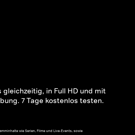
gleichzeitig, in Full HD und mit
bung. 7 Tage kostenlos testen.
amminhalte wie Serien, Filme und Live-Events, sowie