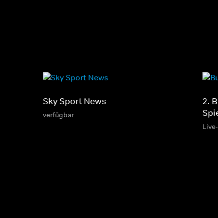
Sky Sport News
2. 
Spi
verfügbar
Live