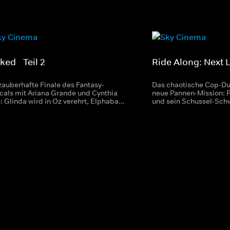
ed - Teil 2
Ride Along: Next 
zauberhafte Finale des Fantasy-
Das chaotische Cop-Du
cals mit Ariana Grande und Cynthia
neue Pannen-Mission: 
o: Glinda wird in Oz verehrt, Elphaba
und sein Schussel-Sch
böse Hexe verteufelt. Können sie
sollen in Miami einen 
er zueinanderfinden?
hochnehmen.