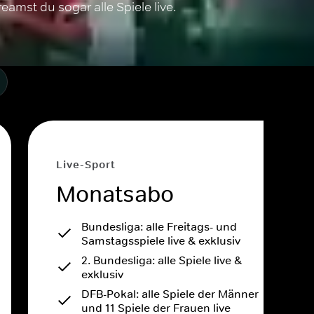
amst du sogar alle Spiele live. 
Live-Sport
Monatsabo
Bundesliga: alle Freitags- und
Samstagsspiele live & exklusiv
2. Bundesliga: alle Spiele live &
exklusiv
DFB-Pokal: alle Spiele der Männer
und 11 Spiele der Frauen live