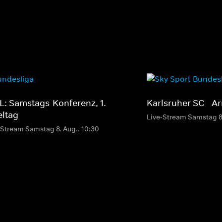
BL: Samstags-Konferenz, 1.
Karlsruher SC - Ar
eltag
Live-Stream Samstag 8.
-Stream Samstag 8. Aug.. 10:30