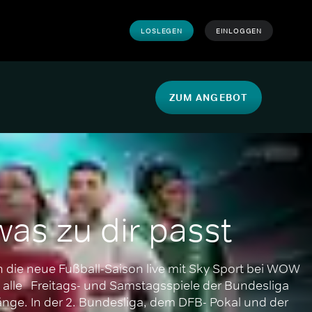
LOSLEGEN
EINLOGGEN
ZUM ANGEBOT
was zu dir passt
n die neue Fußball-Saison live mit Sky Sport bei WOW 
lle   Freitags- und Samstagsspiele der Bundesliga 
 Länge. In der 2. Bundesliga, dem DFB- Pokal und der 