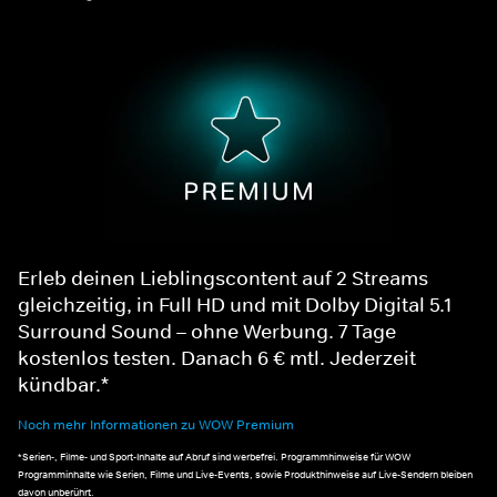
Erleb deinen Lieblingscontent auf 2 Streams
gleichzeitig, in Full HD und mit Dolby Digital 5.1
Surround Sound – ohne Werbung. 7 Tage
kostenlos testen. Danach 6 € mtl. Jederzeit
kündbar.*
Noch mehr Informationen zu WOW Premium
*Serien-, Filme- und Sport-Inhalte auf Abruf sind werbefrei. Programmhinweise für WOW
Programminhalte wie Serien, Filme und Live-Events, sowie Produkthinweise auf Live-Sendern bleiben
davon unberührt.