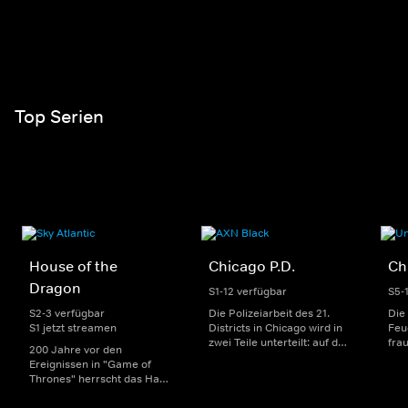
Top Serien
House of the
Chicago P.D.
Ch
Dragon
S1-12 verfügbar
S5-
S2-3 verfügbar
Die Polizeiarbeit des 21.
Die
S1 jetzt streamen
Districts in Chicago wird in
Feu
zwei Teile unterteilt: auf der
fra
200 Jahre vor den
einen Seite sorgen
Dep
Ereignissen in "Game of
uniformierte Polizisten für
sin
Thrones" herrscht das Haus
die Sicherheit auf den
Str
Targaryen mit seinen
Straßen im Bezirk. Auf der
eno