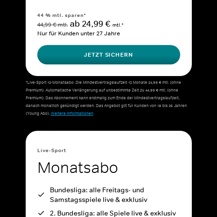
44 % mtl. sparen*
ab 24,99 €
44,99 € mtl.
mtl.*
Nur für Kunden unter 27 Jahre
JETZT SICHERN
*Live-Sport 12-Monatsabo: Die Mindestvertragslaufzeit 12 Monate 24,99 € mtl. (ohne
Premium). Automatische Verlängerung auf unbestimmte Zeit zu 44,99 € mtl. (ohne
Premium). Das Abonnement kann erstmalig zum Ende der Mindestvertragslaufzeit,
danach monatlich gekündigt werden. Das Angebot gilt für Kunden von 18 bis 26 Jahren
(Young Abo).
Weitere Informationen
Live-Sport
Monatsabo
Bundesliga: alle Freitags- und
Samstagsspiele live & exklusiv
2. Bundesliga: alle Spiele live & exklusiv