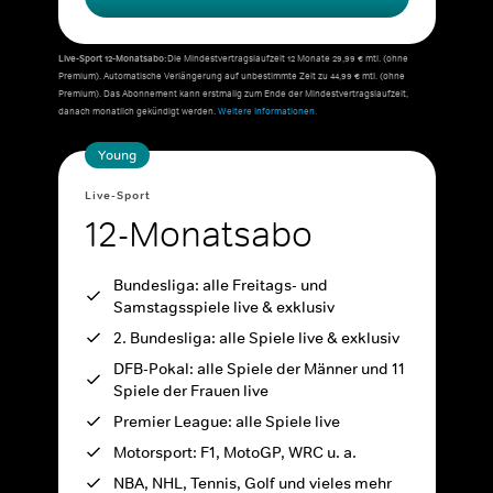
Live-Sport 12-Monatsabo:
Die Mindestvertragslaufzeit 12 Monate 29,99 € mtl. (ohne
Premium). Automatische Verlängerung auf unbestimmte Zeit zu 44,99 € mtl. (ohne
Premium). Das Abonnement kann erstmalig zum Ende der Mindestvertragslaufzeit,
danach monatlich gekündigt werden.
Weitere Informationen.
Young
Live-Sport
12-Monatsabo
Bundesliga: alle Freitags- und
Samstagsspiele live & exklusiv
2. Bundesliga: alle Spiele live & exklusiv
DFB-Pokal: alle Spiele der Männer und 11
Spiele der Frauen live
Premier League: alle Spiele live
Motorsport: F1, MotoGP, WRC u. a.
NBA, NHL, Tennis, Golf und vieles mehr