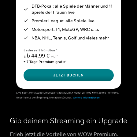
DFB-Pokal: alle Spiele der Männer und 11
Spiele der Frauen live
Premier League: alle Spiele live
Motorsport: F1, MotoGP, WRC u. a.
NBA, NHL, Tennis, Golf und vieles mehr
Jederzeit kündbar*
ab 44,99 €
mtl.*
+ 7 Tage Premium gratis*
JETZT BUCHEN
Live-Sport Monatsabo: Mindestvertragslaufzeit 1 Monat zu 44,99 € mtl. (ohne Premium).
Unbefristete Verlängerung. Monatlich kündbar.
Weitere Informationen.
Gib deinem Streaming ein Upgrade
Erleb jetzt die Vorteile von WOW Premium.