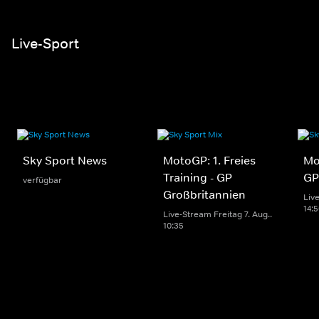
Live-Sport
Sky Sport News
MotoGP: 1. Freies
Mo
Training - GP
GP
verfügbar
Großbritannien
Live
14:
Live-Stream Freitag 7. Aug..
10:35