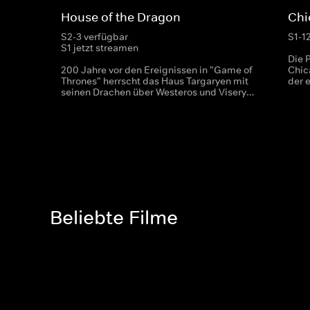
House of the Dragon
Chi
S2-3 verfügbar
S1-1
S1 jetzt streamen
Die P
200 Jahre vor den Ereignissen in "Game of
Chica
Thrones" herrscht das Haus Targaryen mit
der 
seinen Drachen über Westeros und Viserys
Poliz
I. sitzt auf dem Eisernen Thron. Als es
Stra
jedoch um seine Nachfolge geht,
bekä
entbrennt ein erbitterter Kampf um die
orga
Macht.
seie
Drog
Abte
viel
arbei
Lind
Dete
Beliebte Filme
kühl
sein
Fried
brin