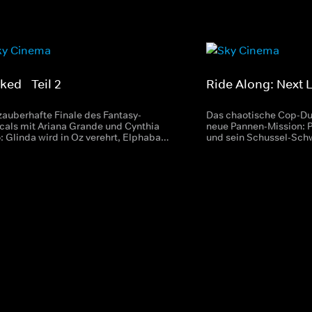
ed - Teil 2
Ride Along: Next 
zauberhafte Finale des Fantasy-
Das chaotische Cop-Du
cals mit Ariana Grande und Cynthia
neue Pannen-Mission: 
o: Glinda wird in Oz verehrt, Elphaba
und sein Schussel-Sch
böse Hexe verteufelt. Können sie
sollen in Miami einen 
er zueinanderfinden?
hochnehmen.