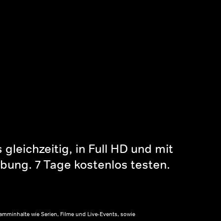
gleichzeitig, in Full HD und mit
bung. 7 Tage kostenlos testen.
amminhalte wie Serien, Filme und Live-Events, sowie