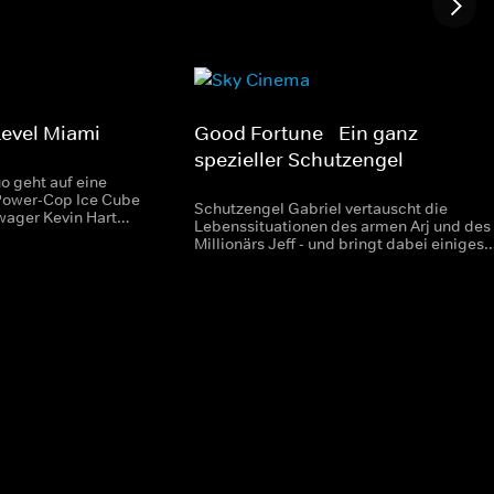
Level Miami
Good Fortune - Ein ganz
spezieller Schutzengel
o geht auf eine
Power-Cop Ice Cube
Schutzengel Gabriel vertauscht die
wager Kevin Hart
Lebenssituationen des armen Arj und des
Drogenboss
Millionärs Jeff - und bringt dabei einiges
durcheinander. Komödie mit Keanu
Reeves, Seth Rogen und Aziz Ansari.