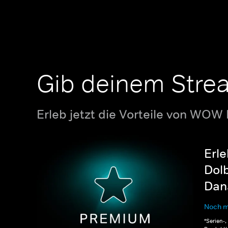
Gib deinem Stre
Erleb jetzt die Vorteile von WOW
Erle
Dolb
Dana
Noch m
*Serien-