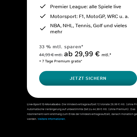
Premier League: alle Spiele live
Motorsport: F1, MotoGP, WRC u. a.
NBA, NHL, Tennis, Golf und vieles
mehr
33 % mtl. sparen*
ab 29,99 €
44,99 € mtl.
mtl.*
+ 7 Tage Premium gratis*
JETZT SICHERN
Live-Sport 12-Monatsabo:
Die Mindestvertragslaufzeit 12 Monate 29,99 € mtl. (ohne P
Automatische Verlängerung auf unbestimmte Zeit zu 44,99 € mtl. (ohne Premium). Das
Abonnement kann erstmalig zum Ende der Mindestvertragslaufzeit, danach monatlich ge
werden.
Weitere Informationen.