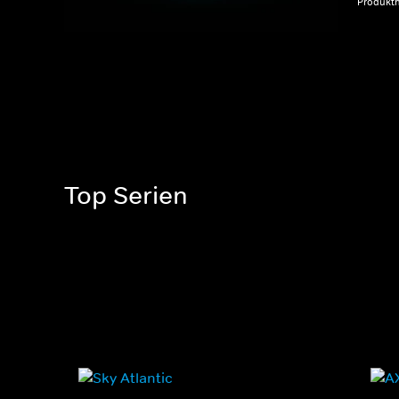
Produkth
Top Serien