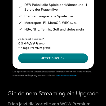
DFB-Pokal: alle Spiele der Männer und 11
Spiele der Frauen live
Premier League: alle Spiele live
Motorsport: F1, MotoGP, WRC u. a.
NBA, NHL, Tennis, Golf und vieles mehr
Jederzeit kündbar*
ab 44,99 €
mtl.*
+ 7 Tage Premium gratis*
JETZT BUCHEN
Live-Sport Monatsabo: Mindestvertragslaufzeit 1 Monat zu 44,99 € mtl. (ohne Premium).
Unbefristete Verlängerung. Monatlich kündbar.
Weitere Informationen.
Gib deinem Streaming ein Upgrade
Erleb jetzt die Vorteile von WOW Premium.