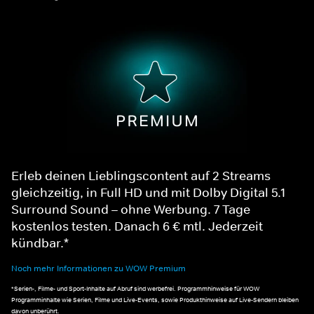
Erleb deinen Lieblingscontent auf 2 Streams
gleichzeitig, in Full HD und mit Dolby Digital 5.1
Surround Sound – ohne Werbung. 7 Tage
kostenlos testen. Danach 6 € mtl. Jederzeit
kündbar.*
Noch mehr Informationen zu WOW Premium
*Serien-, Filme- und Sport-Inhalte auf Abruf sind werbefrei. Programmhinweise für WOW
Programminhalte wie Serien, Filme und Live-Events, sowie Produkthinweise auf Live-Sendern bleiben
davon unberührt.