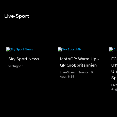
Live-Sport
Sky Sport News
MotoGP: Warm Up -
FC
GP Großbritannien
U1
verfügbar
Un
Live-Stream Sonntag 9.
Aug.. 8:35
Sp
Liv
Aug.