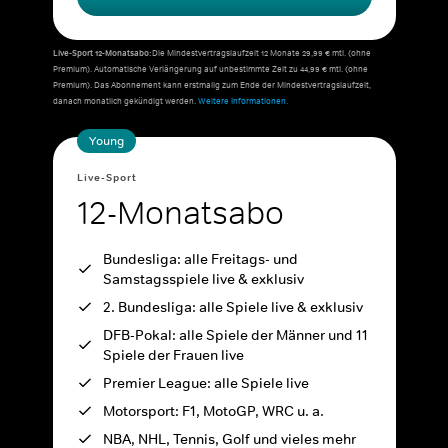
Live-Sport 12-Monatsabo:
Die Mindestvertragslaufzeit 12 Monate 29,99 € mtl. (ohne
Premium). Automatische Verlängerung auf unbestimmte Zeit zu 44,99 € mtl. (ohne
Premium). Das Abonnement kann erstmalig zum Ende der Mindestvertragslaufzeit,
danach monatlich gekündigt werden.
Weitere Informationen.
Young
Live-Sport
12-Monatsabo
Bundesliga: alle Freitags- und
Samstagsspiele live & exklusiv
2. Bundesliga: alle Spiele live & exklusiv
DFB-Pokal: alle Spiele der Männer und 11
Spiele der Frauen live
Premier League: alle Spiele live
Motorsport: F1, MotoGP, WRC u. a.
NBA, NHL, Tennis, Golf und vieles mehr