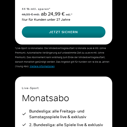
44 % mtl. sparen*
ab 24,99 €
44,99 € mtl.
mtl.*
Nur für Kunden unter 27 Jahre
JETZT SICHERN
*Live-Sport 12-Monatsabo: Die Mindestvertragslaufzeit 12 Monate 24,99 € mtl. (ohne
Premium). Automatische Verlängerung auf unbestimmte Zeit zu 44,99 € mtl. (ohne
Premium). Das Abonnement kann erstmalig zum Ende der Mindestvertragslaufzeit,
danach monatlich gekündigt werden. Das Angebot gilt für Kunden von 18 bis 26 Jahren
(Young Abo).
Weitere Informationen
Live-Sport
Monatsabo
Bundesliga: alle Freitags- und
Samstagsspiele live & exklusiv
2. Bundesliga: alle Spiele live & exklusiv