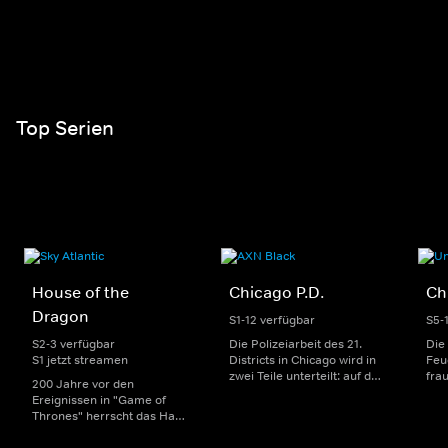
Top Serien
House of the
Chicago P.D.
Ch
Dragon
S1-12 verfügbar
S5-
S2-3 verfügbar
Die Polizeiarbeit des 21.
Die
S1 jetzt streamen
Districts in Chicago wird in
Feu
zwei Teile unterteilt: auf der
fra
200 Jahre vor den
einen Seite sorgen
Dep
Ereignissen in "Game of
uniformierte Polizisten für
sin
Thrones" herrscht das Haus
die Sicherheit auf den
Str
Targaryen mit seinen
Straßen im Bezirk. Auf der
eno