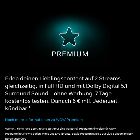
Erleb deinen Lieblingscontent auf 2 Streams
gleichzeitig, in Full HD und mit Dolby Digital 5.1
Surround Sound – ohne Werbung. 7 Tage
kostenlos testen. Danach 6 € mtl. Jederzeit
kündbar.*
Noch mehr Informationen zu WOW Premium
*Serien-, Filme- und Sport-Inhalte auf Abruf sind werbefrei. Programmhinweise für WOW
Programminhalte wie Serien, Filme und Live-Events, sowie Produkthinweise auf Live-Sendern bleiben
davon unberührt.