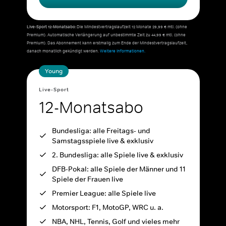
Live-Sport 12-Monatsabo:
Die Mindestvertragslaufzeit 12 Monate 29,99 € mtl. (ohne
Premium). Automatische Verlängerung auf unbestimmte Zeit zu 44,99 € mtl. (ohne
Premium). Das Abonnement kann erstmalig zum Ende der Mindestvertragslaufzeit,
danach monatlich gekündigt werden.
Weitere Informationen.
Young
Live-Sport
12-Monatsabo
Bundesliga: alle Freitags- und
Samstagsspiele live & exklusiv
2. Bundesliga: alle Spiele live & exklusiv
DFB-Pokal: alle Spiele der Männer und 11
Spiele der Frauen live
Premier League: alle Spiele live
Motorsport: F1, MotoGP, WRC u. a.
NBA, NHL, Tennis, Golf und vieles mehr