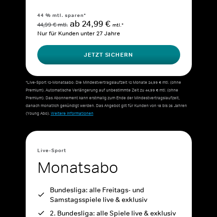
44 % mtl. sparen*
ab 24,99 €
44,99 € mtl.
mtl.*
Nur für Kunden unter 27 Jahre
JETZT SICHERN
*Live-Sport 12-Monatsabo: Die Mindestvertragslaufzeit 12 Monate 24,99 € mtl. (ohne
Premium). Automatische Verlängerung auf unbestimmte Zeit zu 44,99 € mtl. (ohne
Premium). Das Abonnement kann erstmalig zum Ende der Mindestvertragslaufzeit,
danach monatlich gekündigt werden. Das Angebot gilt für Kunden von 18 bis 26 Jahren
(Young Abo).
Weitere Informationen
Live-Sport
Monatsabo
Bundesliga: alle Freitags- und
Samstagsspiele live & exklusiv
2. Bundesliga: alle Spiele live & exklusiv