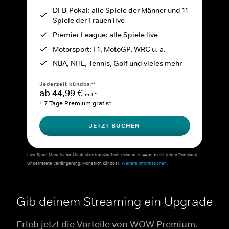
DFB-Pokal: alle Spiele der Männer und 11
Spiele der Frauen live
Premier League: alle Spiele live
Motorsport: F1, MotoGP, WRC u. a.
NBA, NHL, Tennis, Golf und vieles mehr
Jederzeit kündbar*
ab 44,99 €
mtl.*
+ 7 Tage Premium gratis*
JETZT BUCHEN
Live-Sport Monatsabo: Mindestvertragslaufzeit 1 Monat zu 44,99 € mtl. (ohne Premium).
Unbefristete Verlängerung. Monatlich kündbar.
Weitere Informationen.
Gib deinem Streaming ein Upgrade
Erleb jetzt die Vorteile von WOW Premium.