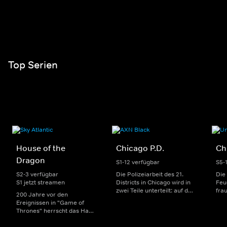
Top Serien
House of the
Chicago P.D.
Ch
Dragon
S1-12 verfügbar
S5-
S2-3 verfügbar
Die Polizeiarbeit des 21.
Die
S1 jetzt streamen
Districts in Chicago wird in
Feu
zwei Teile unterteilt: auf der
fra
200 Jahre vor den
einen Seite sorgen
Dep
Ereignissen in "Game of
uniformierte Polizisten für
sin
Thrones" herrscht das Haus
die Sicherheit auf den
Str
Targaryen mit seinen
Straßen im Bezirk. Auf der
eno