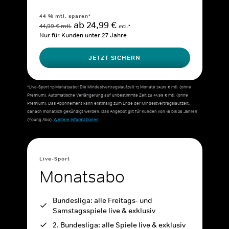
44 % mtl. sparen*
ab 24,99 €
44,99 € mtl.
mtl.*
Nur für Kunden unter 27 Jahre
JETZT SICHERN
*Live-Sport 12-Monatsabo: Die Mindestvertragslaufzeit 12 Monate 24,99 € mtl. (ohne
Premium). Automatische Verlängerung auf unbestimmte Zeit zu 44,99 € mtl. (ohne
Premium). Das Abonnement kann erstmalig zum Ende der Mindestvertragslaufzeit,
danach monatlich gekündigt werden. Das Angebot gilt für Kunden von 18 bis 26 Jahren
(Young Abo).
Weitere Informationen
Live-Sport
Monatsabo
Bundesliga: alle Freitags- und
Samstagsspiele live & exklusiv
2. Bundesliga: alle Spiele live & exklusiv