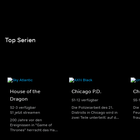
Top Serien
House of the
Chicago P.D.
Ch
Dragon
S1-12 verfügbar
S5-
S2-3 verfügbar
Die Polizeiarbeit des 21.
Die
S1 jetzt streamen
Districts in Chicago wird in
Feu
zwei Teile unterteilt: auf der
fra
200 Jahre vor den
einen Seite sorgen
Dep
Ereignissen in "Game of
uniformierte Polizisten für
sin
Thrones" herrscht das Haus
die Sicherheit auf den
Str
Targaryen mit seinen
Straßen im Bezirk. Auf der
eno