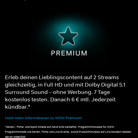
Erleb deinen Lieblingscontent auf 2 Streams
gleichzeitig, in Full HD und mit Dolby Digital 5.1
Surround Sound – ohne Werbung. 7 Tage
kostenlos testen. Danach 6 € mtl. Jederzeit
kündbar.*
Noch mehr Informationen zu WOW Premium
*Serien-, Filme- und Sport-Inhalte auf Abruf sind werbefrei. Programmhinweise für WOW
Programminhalte wie Serien, Filme und Live-Events, sowie Produkthinweise auf Live-Sendern bleiben
davon unberührt.