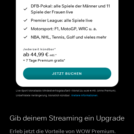
DFB-Pokal: alle Spiele der Männer und 11
Spiele der Frauen live
Premier League: alle Spiele live
Motorsport: F1, MotoGP, WRC u. a.
NBA, NHL, Tennis, Golf und vieles mehr
Jederzeit kündbar*
ab 44,99 €
mtl.*
+ 7 Tage Premium gratis*
JETZT BUCHEN
Live-Sport Monatsabo: Mindestvertragslaufzeit 1 Monat zu 44,99 € mtl. (ohne Premium).
Unbefristete Verlängerung. Monatlich kündbar.
Weitere Informationen.
Gib deinem Streaming ein Upgrade
Erleb jetzt die Vorteile von WOW Premium.