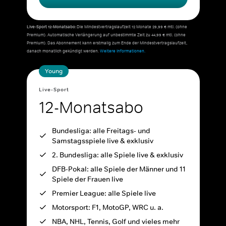
Live-Sport 12-Monatsabo:
Die Mindestvertragslaufzeit 12 Monate 29,99 € mtl. (ohne
Premium). Automatische Verlängerung auf unbestimmte Zeit zu 44,99 € mtl. (ohne
Premium). Das Abonnement kann erstmalig zum Ende der Mindestvertragslaufzeit,
danach monatlich gekündigt werden.
Weitere Informationen.
Young
Live-Sport
12-Monatsabo
Bundesliga: alle Freitags- und
Samstagsspiele live & exklusiv
2. Bundesliga: alle Spiele live & exklusiv
DFB-Pokal: alle Spiele der Männer und 11
Spiele der Frauen live
Premier League: alle Spiele live
Motorsport: F1, MotoGP, WRC u. a.
NBA, NHL, Tennis, Golf und vieles mehr