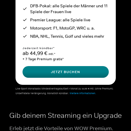
DFB-Pokal: alle Spiele der Männer und 11
Spiele der Frauen live
Premier League: alle Spiele live
Motorsport: F1, MotoGP, WRC u. a.
NBA, NHL, Tennis, Golf und vieles mehr
Jederzeit kündbar*
ab 44,99 €
mtl.*
+ 7 Tage Premium gratis*
JETZT BUCHEN
Live-Sport Monatsabo: Mindestvertragslaufzeit 1 Monat zu 44,99 € mtl. (ohne Premium).
Unbefristete Verlängerung. Monatlich kündbar.
Weitere Informationen.
Gib deinem Streaming ein Upgrade
Erleb jetzt die Vorteile von WOW Premium.