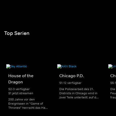
Top Serien
House of the
Chicago P.D.
Ch
Dragon
S1-12 verfügbar
S5-
S2-3 verfügbar
Die Polizeiarbeit des 21.
Die
S1 jetzt streamen
Districts in Chicago wird in
Feu
zwei Teile unterteilt: auf der
fra
200 Jahre vor den
einen Seite sorgen
Dep
Ereignissen in "Game of
uniformierte Polizisten für
sin
Thrones" herrscht das Haus
die Sicherheit auf den
Str
Targaryen mit seinen
Straßen im Bezirk. Auf der
eno