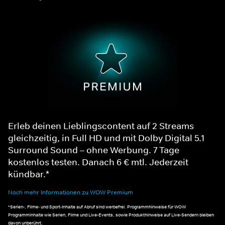
Erleb deinen Lieblingscontent auf 2 Streams
gleichzeitig, in Full HD und mit Dolby Digital 5.1
Surround Sound – ohne Werbung. 7 Tage
kostenlos testen. Danach 6 € mtl. Jederzeit
kündbar.*
Noch mehr Informationen zu WOW Premium
*Serien-, Filme- und Sport-Inhalte auf Abruf sind werbefrei. Programmhinweise für WOW
Programminhalte wie Serien, Filme und Live-Events, sowie Produkthinweise auf Live-Sendern bleiben
davon unberührt.