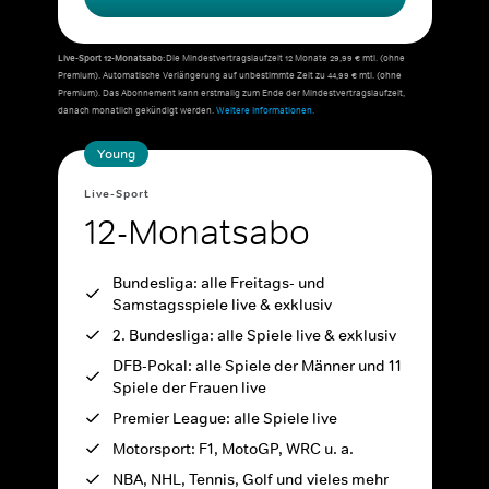
Live-Sport 12-Monatsabo:
Die Mindestvertragslaufzeit 12 Monate 29,99 € mtl. (ohne
Premium). Automatische Verlängerung auf unbestimmte Zeit zu 44,99 € mtl. (ohne
Premium). Das Abonnement kann erstmalig zum Ende der Mindestvertragslaufzeit,
danach monatlich gekündigt werden.
Weitere Informationen.
Young
Live-Sport
12-Monatsabo
Bundesliga: alle Freitags- und
Samstagsspiele live & exklusiv
2. Bundesliga: alle Spiele live & exklusiv
DFB-Pokal: alle Spiele der Männer und 11
Spiele der Frauen live
Premier League: alle Spiele live
Motorsport: F1, MotoGP, WRC u. a.
NBA, NHL, Tennis, Golf und vieles mehr