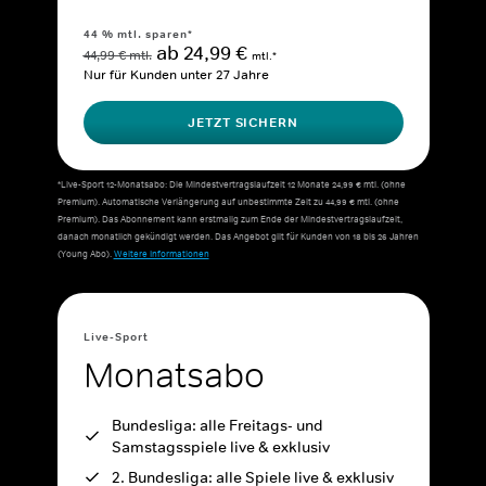
44 % mtl. sparen*
ab 24,99 €
44,99 € mtl.
mtl.*
Nur für Kunden unter 27 Jahre
JETZT SICHERN
*Live-Sport 12-Monatsabo: Die Mindestvertragslaufzeit 12 Monate 24,99 € mtl. (ohne
Premium). Automatische Verlängerung auf unbestimmte Zeit zu 44,99 € mtl. (ohne
Premium). Das Abonnement kann erstmalig zum Ende der Mindestvertragslaufzeit,
danach monatlich gekündigt werden. Das Angebot gilt für Kunden von 18 bis 26 Jahren
(Young Abo).
Weitere Informationen
Live-Sport
Monatsabo
Bundesliga: alle Freitags- und
Samstagsspiele live & exklusiv
2. Bundesliga: alle Spiele live & exklusiv