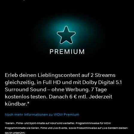
Erleb deinen Lieblingscontent auf 2 Streams
gleichzeitig, in Full HD und mit Dolby Digital 5.1
Surround Sound – ohne Werbung. 7 Tage
kostenlos testen. Danach 6 € mtl. Jederzeit
kündbar.*
Noch mehr Informationen zu WOW Premium
*Serien-, Filme- und Sport-Inhalte auf Abruf sind werbefrei. Programmhinweise für WOW
Programminhalte wie Serien, Filme und Live-Events, sowie Produkthinweise auf Live-Sendern bleiben
davon unberührt.