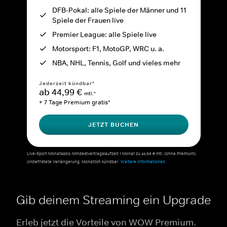
DFB-Pokal: alle Spiele der Männer und 11
Spiele der Frauen live
Premier League: alle Spiele live
Motorsport: F1, MotoGP, WRC u. a.
NBA, NHL, Tennis, Golf und vieles mehr
Jederzeit kündbar*
ab 44,99 €
mtl.*
+ 7 Tage Premium gratis*
JETZT BUCHEN
Live-Sport Monatsabo: Mindestvertragslaufzeit 1 Monat zu 44,99 € mtl. (ohne Premium).
Unbefristete Verlängerung. Monatlich kündbar.
Weitere Informationen.
Gib deinem Streaming ein Upgrade
Erleb jetzt die Vorteile von WOW Premium.