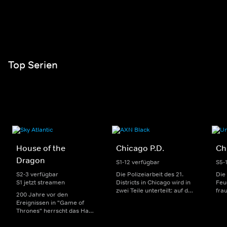
Top Serien
House of the
Chicago P.D.
Ch
Dragon
S1-12 verfügbar
S5-
S2-3 verfügbar
Die Polizeiarbeit des 21.
Die
S1 jetzt streamen
Districts in Chicago wird in
Feu
zwei Teile unterteilt: auf der
fra
200 Jahre vor den
einen Seite sorgen
Dep
Ereignissen in "Game of
uniformierte Polizisten für
sin
Thrones" herrscht das Haus
die Sicherheit auf den
Str
Targaryen mit seinen
Straßen im Bezirk. Auf der
eno