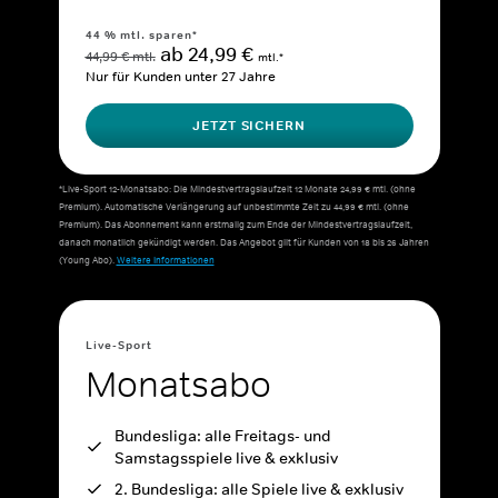
44 % mtl. sparen*
ab 24,99 €
44,99 € mtl.
mtl.*
Nur für Kunden unter 27 Jahre
JETZT SICHERN
*Live-Sport 12-Monatsabo: Die Mindestvertragslaufzeit 12 Monate 24,99 € mtl. (ohne
Premium). Automatische Verlängerung auf unbestimmte Zeit zu 44,99 € mtl. (ohne
Premium). Das Abonnement kann erstmalig zum Ende der Mindestvertragslaufzeit,
danach monatlich gekündigt werden. Das Angebot gilt für Kunden von 18 bis 26 Jahren
(Young Abo).
Weitere Informationen
Live-Sport
Monatsabo
Bundesliga: alle Freitags- und
Samstagsspiele live & exklusiv
2. Bundesliga: alle Spiele live & exklusiv