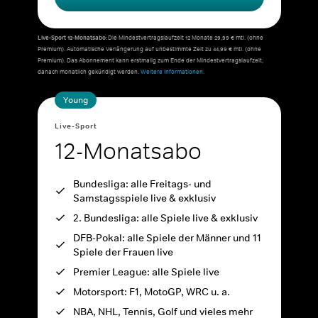
Live-Sport 12-Monatsabo:
Die Mindestvertragslaufzeit 12 Monate 29,99 € mtl. (ohne
Premium). Automatische Verlängerung auf unbestimmte Zeit zu 44,99 € mtl. (ohne
Premium). Das Abonnement kann erstmalig zum Ende der Mindestvertragslaufzeit,
danach monatlich gekündigt werden.
Weitere Informationen.
Young
Live-Sport
12-Monatsabo
Bundesliga: alle Freitags- und
Samstagsspiele live & exklusiv
2. Bundesliga: alle Spiele live & exklusiv
DFB-Pokal: alle Spiele der Männer und 11
Spiele der Frauen live
Premier League: alle Spiele live
Motorsport: F1, MotoGP, WRC u. a.
NBA, NHL, Tennis, Golf und vieles mehr