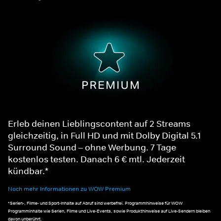
Erleb deinen Lieblingscontent auf 2 Streams
gleichzeitig, in Full HD und mit Dolby Digital 5.1
Surround Sound – ohne Werbung. 7 Tage
kostenlos testen. Danach 6 € mtl. Jederzeit
kündbar.*
Noch mehr Informationen zu WOW Premium
*Serien-, Filme- und Sport-Inhalte auf Abruf sind werbefrei. Programmhinweise für WOW
Programminhalte wie Serien, Filme und Live-Events, sowie Produkthinweise auf Live-Sendern bleiben
davon unberührt.