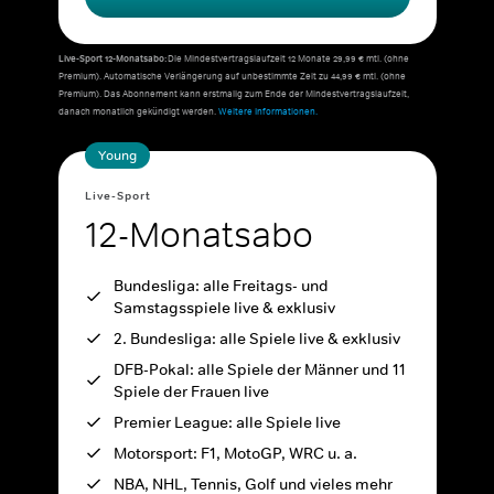
Live-Sport 12-Monatsabo:
Die Mindestvertragslaufzeit 12 Monate 29,99 € mtl. (ohne
Premium). Automatische Verlängerung auf unbestimmte Zeit zu 44,99 € mtl. (ohne
Premium). Das Abonnement kann erstmalig zum Ende der Mindestvertragslaufzeit,
danach monatlich gekündigt werden.
Weitere Informationen.
Young
Live-Sport
12-Monatsabo
Bundesliga: alle Freitags- und
Samstagsspiele live & exklusiv
2. Bundesliga: alle Spiele live & exklusiv
DFB-Pokal: alle Spiele der Männer und 11
Spiele der Frauen live
Premier League: alle Spiele live
Motorsport: F1, MotoGP, WRC u. a.
NBA, NHL, Tennis, Golf und vieles mehr