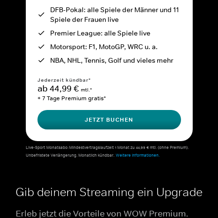
DFB-Pokal: alle Spiele der Männer und 11
Spiele der Frauen live
Premier League: alle Spiele live
Motorsport: F1, MotoGP, WRC u. a.
NBA, NHL, Tennis, Golf und vieles mehr
Jederzeit kündbar*
ab 44,99 €
mtl.*
+ 7 Tage Premium gratis*
JETZT BUCHEN
Live-Sport Monatsabo: Mindestvertragslaufzeit 1 Monat zu 44,99 € mtl. (ohne Premium).
Unbefristete Verlängerung. Monatlich kündbar.
Weitere Informationen.
Gib deinem Streaming ein Upgrade
Erleb jetzt die Vorteile von WOW Premium.