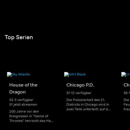
Top Serien
House of the
Chicago P.D.
Ch
Dragon
S1-12 verfügbar
S5-
S2-3 verfügbar
Die Polizeiarbeit des 21.
Die
S1 jetzt streamen
Districts in Chicago wird in
Feu
zwei Teile unterteilt: auf der
fra
200 Jahre vor den
einen Seite sorgen
Dep
Ereignissen in "Game of
uniformierte Polizisten für
sin
Thrones" herrscht das Haus
die Sicherheit auf den
Str
Targaryen mit seinen
Straßen im Bezirk. Auf der
eno