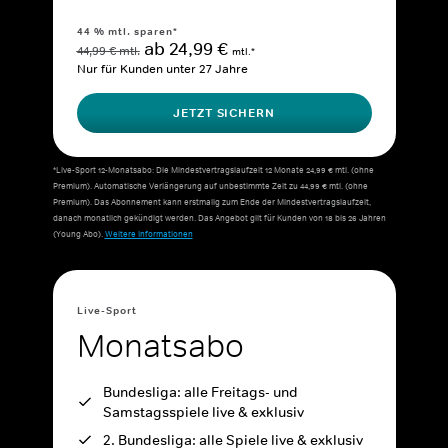
44 % mtl. sparen*
ab 24,99 €
44,99 € mtl.
mtl.*
Nur für Kunden unter 27 Jahre
JETZT SICHERN
*Live-Sport 12-Monatsabo: Die Mindestvertragslaufzeit 12 Monate 24,99 € mtl. (ohne
Premium). Automatische Verlängerung auf unbestimmte Zeit zu 44,99 € mtl. (ohne
Premium). Das Abonnement kann erstmalig zum Ende der Mindestvertragslaufzeit,
danach monatlich gekündigt werden. Das Angebot gilt für Kunden von 18 bis 26 Jahren
(Young Abo).
Weitere Informationen
Live-Sport
Monatsabo
Bundesliga: alle Freitags- und
Samstagsspiele live & exklusiv
2. Bundesliga: alle Spiele live & exklusiv