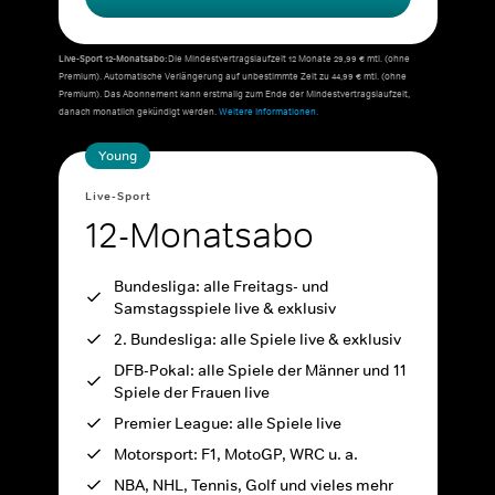
Live-Sport 12-Monatsabo:
Die Mindestvertragslaufzeit 12 Monate 29,99 € mtl. (ohne
Premium). Automatische Verlängerung auf unbestimmte Zeit zu 44,99 € mtl. (ohne
Premium). Das Abonnement kann erstmalig zum Ende der Mindestvertragslaufzeit,
danach monatlich gekündigt werden.
Weitere Informationen.
Young
Live-Sport
12-Monatsabo
Bundesliga: alle Freitags- und
Samstagsspiele live & exklusiv
2. Bundesliga: alle Spiele live & exklusiv
DFB-Pokal: alle Spiele der Männer und 11
Spiele der Frauen live
Premier League: alle Spiele live
Motorsport: F1, MotoGP, WRC u. a.
NBA, NHL, Tennis, Golf und vieles mehr