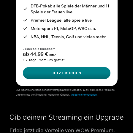
DFB-Pokal: alle Spiele der Männer und 11
Spiele der Frauen live
Premier League: alle Spiele live
Motorsport: F1, MotoGP, WRC u. a.
NBA, NHL, Tennis, Golf und vieles mehr
Jederzeit kündbar*
ab 44,99 €
mtl.*
+ 7 Tage Premium gratis*
JETZT BUCHEN
Live-Sport Monatsabo: Mindestvertragslaufzeit 1 Monat zu 44,99 € mtl. (ohne Premium).
Unbefristete Verlängerung. Monatlich kündbar.
Weitere Informationen.
Gib deinem Streaming ein Upgrade
Erleb jetzt die Vorteile von WOW Premium.