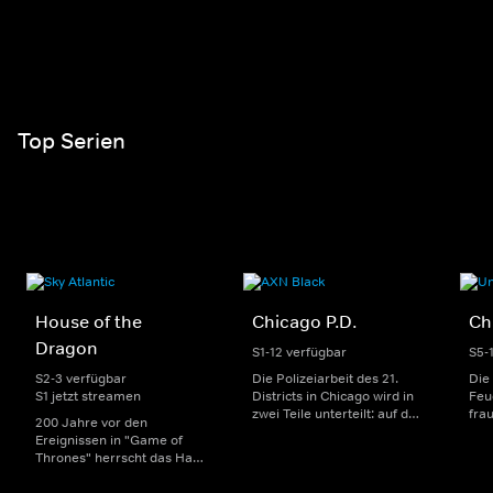
Top Serien
House of the
Chicago P.D.
Ch
Dragon
S1-12 verfügbar
S5-
S2-3 verfügbar
Die Polizeiarbeit des 21.
Die
S1 jetzt streamen
Districts in Chicago wird in
Feu
zwei Teile unterteilt: auf der
fra
200 Jahre vor den
einen Seite sorgen
Dep
Ereignissen in "Game of
uniformierte Polizisten für
sin
Thrones" herrscht das Haus
die Sicherheit auf den
Str
Targaryen mit seinen
Straßen im Bezirk. Auf der
eno