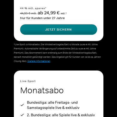
44 % mtl. sparen*
ab 24,99 €
44,99 € mtl.
mtl.*
Nur für Kunden unter 27 Jahre
JETZT SICHERN
*Live-Sport 12-Monatsabo: Die Mindestvertragslaufzeit 12 Monate 24,99 € mtl. (ohne
Premium). Automatische Verlängerung auf unbestimmte Zeit zu 44,99 € mtl. (ohne
Premium). Das Abonnement kann erstmalig zum Ende der Mindestvertragslaufzeit,
danach monatlich gekündigt werden. Das Angebot gilt für Kunden von 18 bis 26 Jahren
(Young Abo).
Weitere Informationen
Live-Sport
Monatsabo
Bundesliga: alle Freitags- und
Samstagsspiele live & exklusiv
2. Bundesliga: alle Spiele live & exklusiv