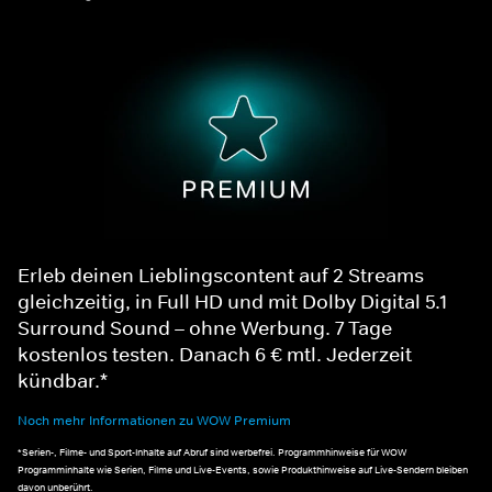
Erleb deinen Lieblingscontent auf 2 Streams
gleichzeitig, in Full HD und mit Dolby Digital 5.1
Surround Sound – ohne Werbung. 7 Tage
kostenlos testen. Danach 6 € mtl. Jederzeit
kündbar.*
Noch mehr Informationen zu WOW Premium
*Serien-, Filme- und Sport-Inhalte auf Abruf sind werbefrei. Programmhinweise für WOW
Programminhalte wie Serien, Filme und Live-Events, sowie Produkthinweise auf Live-Sendern bleiben
davon unberührt.