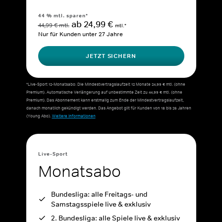
44 % mtl. sparen*
ab 24,99 €
44,99 € mtl.
mtl.*
Nur für Kunden unter 27 Jahre
JETZT SICHERN
*Live-Sport 12-Monatsabo: Die Mindestvertragslaufzeit 12 Monate 24,99 € mtl. (ohne
Premium). Automatische Verlängerung auf unbestimmte Zeit zu 44,99 € mtl. (ohne
Premium). Das Abonnement kann erstmalig zum Ende der Mindestvertragslaufzeit,
danach monatlich gekündigt werden. Das Angebot gilt für Kunden von 18 bis 26 Jahren
(Young Abo).
Weitere Informationen
Live-Sport
Monatsabo
Bundesliga: alle Freitags- und
Samstagsspiele live & exklusiv
2. Bundesliga: alle Spiele live & exklusiv