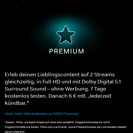
Erleb deinen Lieblingscontent auf 2 Streams
gleichzeitig, in Full HD und mit Dolby Digital 5.1
Surround Sound – ohne Werbung. 7 Tage
kostenlos testen. Danach 6 € mtl. Jederzeit
kündbar.*
Noch mehr Informationen zu WOW Premium
*Serien-, Filme- und Sport-Inhalte auf Abruf sind werbefrei. Programmhinweise für WOW
Programminhalte wie Serien, Filme und Live-Events, sowie Produkthinweise auf Live-Sendern bleiben
davon unberührt.