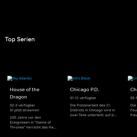
Top Serien
House of the
Chicago P.D.
Ch
Dragon
S1-12 verfügbar
S5-
S2-3 verfügbar
Die Polizeiarbeit des 21.
Die
S1 jetzt streamen
Districts in Chicago wird in
Feu
zwei Teile unterteilt: auf der
fra
200 Jahre vor den
einen Seite sorgen
Dep
Ereignissen in "Game of
uniformierte Polizisten für
sin
Thrones" herrscht das Haus
die Sicherheit auf den
Str
Targaryen mit seinen
Straßen im Bezirk. Auf der
eno