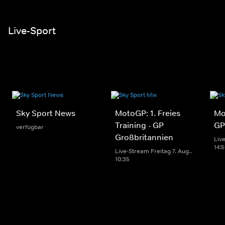
Live-Sport
Sky Sport News
MotoGP: 1. Freies
Mo
Training - GP
GP
verfügbar
Großbritannien
Live
14:
Live-Stream Freitag 7. Aug..
10:35