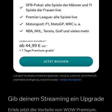
DFB-Pokal: alle Spiele der Männer und 11
Spiele der Frauen live
Premier League: alle Spiele live
Motorsport: F1, MotoGP, WRC u. a.
NBA, NHL, Tennis, Golf und vieles mehr
Jederzeit kündbar*
ab 44,99 €
mtl.*
+ 7 Tage Premium gratis*
JETZT BUCHEN
Live-Sport Monatsabo: Mindestvertragslaufzeit 1 Monat zu 44,99 € mtl. (ohne Premium).
Unbefristete Verlängerung. Monatlich kündbar.
Weitere Informationen.
Gib deinem Streaming ein Upgrade
Erleb jetzt die Vorteile von WOW Premium.