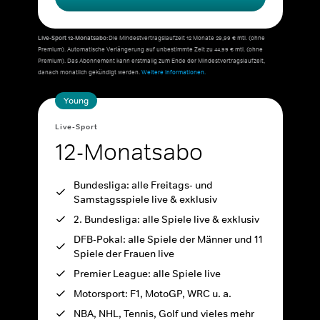
Live-Sport 12-Monatsabo:
Die Mindestvertragslaufzeit 12 Monate 29,99 € mtl. (ohne
Premium). Automatische Verlängerung auf unbestimmte Zeit zu 44,99 € mtl. (ohne
Premium). Das Abonnement kann erstmalig zum Ende der Mindestvertragslaufzeit,
danach monatlich gekündigt werden.
Weitere Informationen.
Young
Live-Sport
12-Monatsabo
Bundesliga: alle Freitags- und
Samstagsspiele live & exklusiv
2. Bundesliga: alle Spiele live & exklusiv
DFB-Pokal: alle Spiele der Männer und 11
Spiele der Frauen live
Premier League: alle Spiele live
Motorsport: F1, MotoGP, WRC u. a.
NBA, NHL, Tennis, Golf und vieles mehr