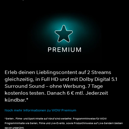
Erleb deinen Lieblingscontent auf 2 Streams
gleichzeitig, in Full HD und mit Dolby Digital 5.1
Surround Sound – ohne Werbung. 7 Tage
kostenlos testen. Danach 6 € mtl. Jederzeit
kündbar.*
Noch mehr Informationen zu WOW Premium
*Serien-, Filme- und Sport-Inhalte auf Abruf sind werbefrei. Programmhinweise für WOW
Programminhalte wie Serien, Filme und Live-Events, sowie Produkthinweise auf Live-Sendern bleiben
davon unberührt.