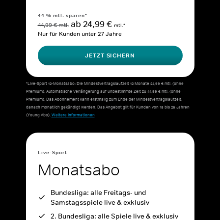
44 % mtl. sparen*
ab 24,99 €
44,99 € mtl.
mtl.*
Nur für Kunden unter 27 Jahre
JETZT SICHERN
*Live-Sport 12-Monatsabo: Die Mindestvertragslaufzeit 12 Monate 24,99 € mtl. (ohne
Premium). Automatische Verlängerung auf unbestimmte Zeit zu 44,99 € mtl. (ohne
Premium). Das Abonnement kann erstmalig zum Ende der Mindestvertragslaufzeit,
danach monatlich gekündigt werden. Das Angebot gilt für Kunden von 18 bis 26 Jahren
(Young Abo).
Weitere Informationen
Live-Sport
Monatsabo
Bundesliga: alle Freitags- und
Samstagsspiele live & exklusiv
2. Bundesliga: alle Spiele live & exklusiv