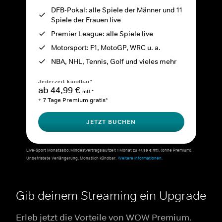
DFB-Pokal: alle Spiele der Männer und 11
Spiele der Frauen live
Premier League: alle Spiele live
Motorsport: F1, MotoGP, WRC u. a.
NBA, NHL, Tennis, Golf und vieles mehr
Jederzeit kündbar*
ab 44,99 €
mtl.*
+ 7 Tage Premium gratis*
JETZT BUCHEN
Live-Sport Monatsabo: Mindestvertragslaufzeit 1 Monat zu 44,99 € mtl. (ohne Premium).
Unbefristete Verlängerung. Monatlich kündbar.
Weitere Informationen.
Gib deinem Streaming ein Upgrade
Erleb jetzt die Vorteile von WOW Premium.