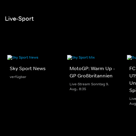
Live-Sport
Sky Sport News
MotoGP: Warm Up -
FC
GP Großbritannien
U1
verfügbar
Un
Live-Stream Sonntag 9.
Aug.. 8:35
Sp
Liv
Aug.