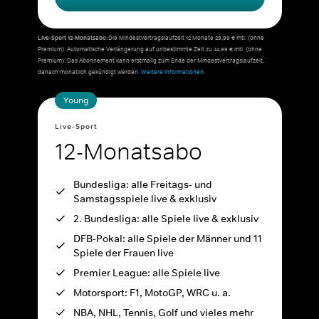
Live-Sport 12-Monatsabo:
Die Mindestvertragslaufzeit 12 Monate 29,99 € mtl. (ohne
Premium). Automatische Verlängerung auf unbestimmte Zeit zu 44,99 € mtl. (ohne
Premium). Das Abonnement kann erstmalig zum Ende der Mindestvertragslaufzeit,
danach monatlich gekündigt werden.
Weitere Informationen.
Young
Live-Sport
12-Monatsabo
Bundesliga: alle Freitags- und
Samstagsspiele live & exklusiv
2. Bundesliga: alle Spiele live & exklusiv
DFB-Pokal: alle Spiele der Männer und 11
Spiele der Frauen live
Premier League: alle Spiele live
Motorsport: F1, MotoGP, WRC u. a.
NBA, NHL, Tennis, Golf und vieles mehr