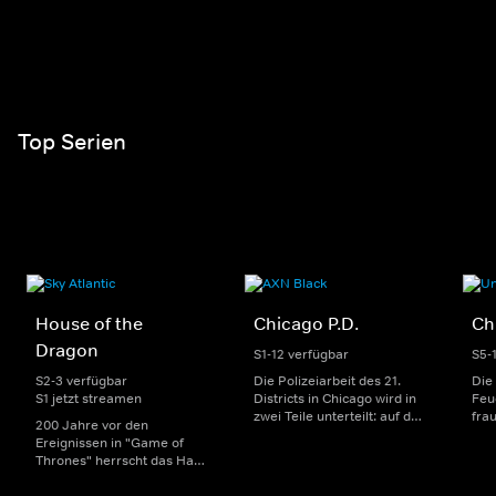
Top Serien
House of the
Chicago P.D.
Ch
Dragon
S1-12 verfügbar
S5-
S2-3 verfügbar
Die Polizeiarbeit des 21.
Die
S1 jetzt streamen
Districts in Chicago wird in
Feu
zwei Teile unterteilt: auf der
fra
200 Jahre vor den
einen Seite sorgen
Dep
Ereignissen in "Game of
uniformierte Polizisten für
sin
Thrones" herrscht das Haus
die Sicherheit auf den
Str
Targaryen mit seinen
Straßen im Bezirk. Auf der
eno