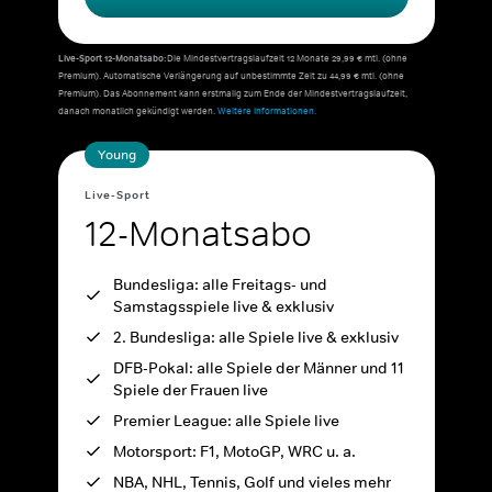
Live-Sport 12-Monatsabo:
Die Mindestvertragslaufzeit 12 Monate 29,99 € mtl. (ohne
Premium). Automatische Verlängerung auf unbestimmte Zeit zu 44,99 € mtl. (ohne
Premium). Das Abonnement kann erstmalig zum Ende der Mindestvertragslaufzeit,
danach monatlich gekündigt werden.
Weitere Informationen.
Young
Live-Sport
12-Monatsabo
Bundesliga: alle Freitags- und
Samstagsspiele live & exklusiv
2. Bundesliga: alle Spiele live & exklusiv
DFB-Pokal: alle Spiele der Männer und 11
Spiele der Frauen live
Premier League: alle Spiele live
Motorsport: F1, MotoGP, WRC u. a.
NBA, NHL, Tennis, Golf und vieles mehr