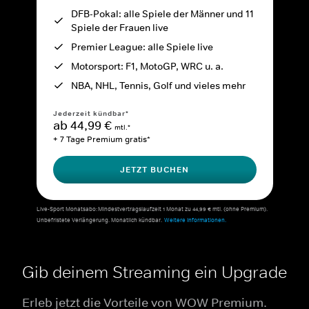
DFB-Pokal: alle Spiele der Männer und 11
Spiele der Frauen live
Premier League: alle Spiele live
Motorsport: F1, MotoGP, WRC u. a.
NBA, NHL, Tennis, Golf und vieles mehr
Jederzeit kündbar*
ab 44,99 €
mtl.*
+ 7 Tage Premium gratis*
JETZT BUCHEN
Live-Sport Monatsabo: Mindestvertragslaufzeit 1 Monat zu 44,99 € mtl. (ohne Premium).
Unbefristete Verlängerung. Monatlich kündbar.
Weitere Informationen.
Gib deinem Streaming ein Upgrade
Erleb jetzt die Vorteile von WOW Premium.