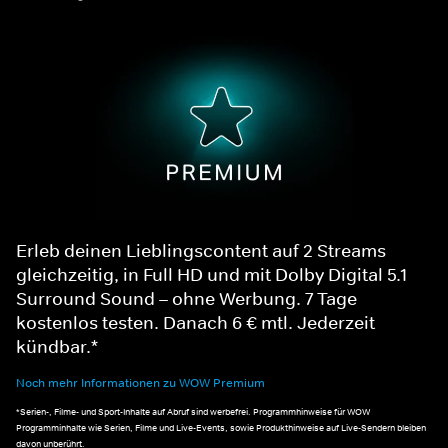
Erleb deinen Lieblingscontent auf 2 Streams
gleichzeitig, in Full HD und mit Dolby Digital 5.1
Surround Sound – ohne Werbung. 7 Tage
kostenlos testen. Danach 6 € mtl. Jederzeit
kündbar.*
Noch mehr Informationen zu WOW Premium
*Serien-, Filme- und Sport-Inhalte auf Abruf sind werbefrei. Programmhinweise für WOW
Programminhalte wie Serien, Filme und Live-Events, sowie Produkthinweise auf Live-Sendern bleiben
davon unberührt.