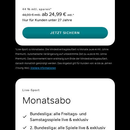
44 % mtl. sparen*
ab 24,99 €
44,99 € mtl.
mtl.*
Nur für Kunden unter 27 Jahre
JETZT SICHERN
*Live-Sport 12-Monatsabo: Die Mindestvertragslaufzeit 12 Monate 24,99 € mtl. (ohne
Premium). Automatische Verlängerung auf unbestimmte Zeit zu 44,99 € mtl. (ohne
Premium). Das Abonnement kann erstmalig zum Ende der Mindestvertragslaufzeit,
danach monatlich gekündigt werden. Das Angebot gilt für Kunden von 18 bis 26 Jahren
(Young Abo).
Weitere Informationen
Live-Sport
Monatsabo
Bundesliga: alle Freitags- und
Samstagsspiele live & exklusiv
2. Bundesliga: alle Spiele live & exklusiv