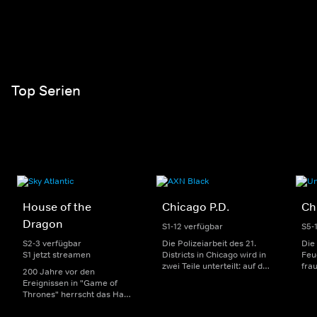
Top Serien
House of the
Chicago P.D.
Ch
Dragon
S1-12 verfügbar
S5-
S2-3 verfügbar
Die Polizeiarbeit des 21.
Die
S1 jetzt streamen
Districts in Chicago wird in
Feu
zwei Teile unterteilt: auf der
fra
200 Jahre vor den
einen Seite sorgen
Dep
Ereignissen in "Game of
uniformierte Polizisten für
sin
Thrones" herrscht das Haus
die Sicherheit auf den
Str
Targaryen mit seinen
Straßen im Bezirk. Auf der
eno