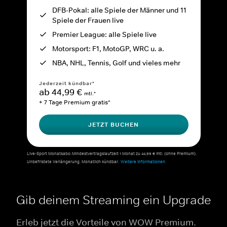
DFB-Pokal: alle Spiele der Männer und 11
Spiele der Frauen live
Premier League: alle Spiele live
Motorsport: F1, MotoGP, WRC u. a.
NBA, NHL, Tennis, Golf und vieles mehr
Jederzeit kündbar*
ab 44,99 €
mtl.*
+ 7 Tage Premium gratis*
JETZT BUCHEN
Live-Sport Monatsabo: Mindestvertragslaufzeit 1 Monat zu 44,99 € mtl. (ohne Premium).
Unbefristete Verlängerung. Monatlich kündbar.
Weitere Informationen.
Gib deinem Streaming ein Upgrade
Erleb jetzt die Vorteile von WOW Premium.