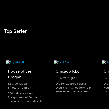
Top Serien
House of the
Chicago P.D.
Ch
Dragon
S1-12 verfügbar
S5-
S2-3 verfügbar
Die Polizeiarbeit des 21.
Die
S1 jetzt streamen
Districts in Chicago wird in
Feu
zwei Teile unterteilt: auf der
fra
200 Jahre vor den
einen Seite sorgen
Dep
Ereignissen in "Game of
uniformierte Polizisten für
sin
Thrones" herrscht das Haus
die Sicherheit auf den
Str
Targaryen mit seinen
Straßen im Bezirk. Auf der
eno