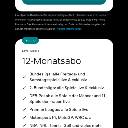
Live-Sport 12-Monatsabo:
Die Mindestvertragslaufzeit 12 Monate 29,99 € mtl. (ohne
Premium). Automatische Verlängerung auf unbestimmte Zeit zu 44,99 € mtl. (ohne
Premium). Das Abonnement kann erstmalig zum Ende der Mindestvertragslaufzeit,
danach monatlich gekündigt werden.
Weitere Informationen.
Young
Live-Sport
12-Monatsabo
Bundesliga: alle Freitags- und
Samstagsspiele live & exklusiv
2. Bundesliga: alle Spiele live & exklusiv
DFB-Pokal: alle Spiele der Männer und 11
Spiele der Frauen live
Premier League: alle Spiele live
Motorsport: F1, MotoGP, WRC u. a.
NBA, NHL, Tennis, Golf und vieles mehr