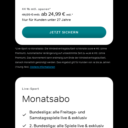
44 % mtl. sparen*
ab 24,99 €
44,99 € mtl.
mtl.*
Nur für Kunden unter 27 Jahre
JETZT SICHERN
*Live-Sport 12-Monatsabo: Die Mindestvertragslaufzeit 12 Monate 24,99 € mtl. (ohne
Premium). Automatische Verlängerung auf unbestimmte Zeit zu 44,99 € mtl. (ohne
Premium). Das Abonnement kann erstmalig zum Ende der Mindestvertragslaufzeit,
danach monatlich gekündigt werden. Das Angebot gilt für Kunden von 18 bis 26 Jahren
(Young Abo).
Weitere Informationen
Live-Sport
Monatsabo
Bundesliga: alle Freitags- und
Samstagsspiele live & exklusiv
2. Bundesliga: alle Spiele live & exklusiv