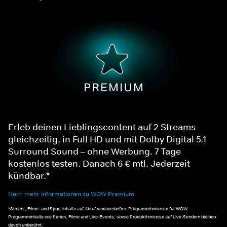
Erleb deinen Lieblingscontent auf 2 Streams
gleichzeitig, in Full HD und mit Dolby Digital 5.1
Surround Sound – ohne Werbung. 7 Tage
kostenlos testen. Danach 6 € mtl. Jederzeit
kündbar.*
Noch mehr Informationen zu WOW Premium
*Serien-, Filme- und Sport-Inhalte auf Abruf sind werbefrei. Programmhinweise für WOW
Programminhalte wie Serien, Filme und Live-Events, sowie Produkthinweise auf Live-Sendern bleiben
davon unberührt.