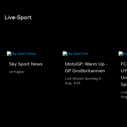
Live-Sport
Sky Sport News
MotoGP: Warm Up -
FC
GP Großbritannien
U1
verfügbar
Un
Live-Stream Sonntag 9.
Aug.. 8:35
Sp
Liv
Aug.