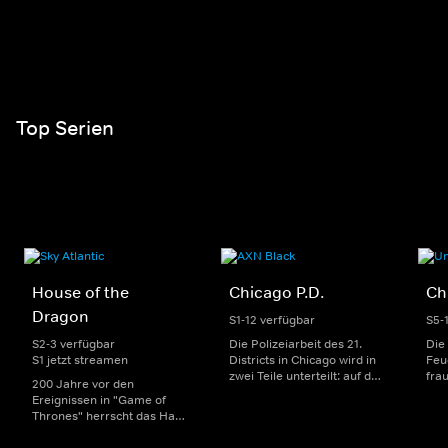
Top Serien
House of the
Chicago P.D.
Ch
Dragon
S1-12 verfügbar
S5-
S2-3 verfügbar
Die Polizeiarbeit des 21.
Die
S1 jetzt streamen
Districts in Chicago wird in
Feu
zwei Teile unterteilt: auf der
fra
200 Jahre vor den
einen Seite sorgen
Dep
Ereignissen in "Game of
uniformierte Polizisten für
sin
Thrones" herrscht das Haus
die Sicherheit auf den
Str
Targaryen mit seinen
Straßen im Bezirk. Auf der
eno