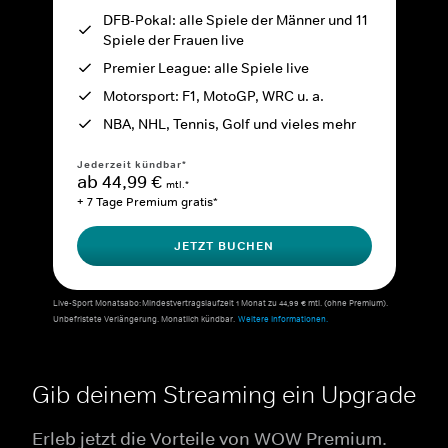
DFB-Pokal: alle Spiele der Männer und 11
Spiele der Frauen live
Premier League: alle Spiele live
Motorsport: F1, MotoGP, WRC u. a.
NBA, NHL, Tennis, Golf und vieles mehr
Jederzeit kündbar*
ab 44,99 €
mtl.*
+ 7 Tage Premium gratis*
JETZT BUCHEN
Live-Sport Monatsabo: Mindestvertragslaufzeit 1 Monat zu 44,99 € mtl. (ohne Premium).
Unbefristete Verlängerung. Monatlich kündbar.
Weitere Informationen.
Gib deinem Streaming ein Upgrade
Erleb jetzt die Vorteile von WOW Premium.