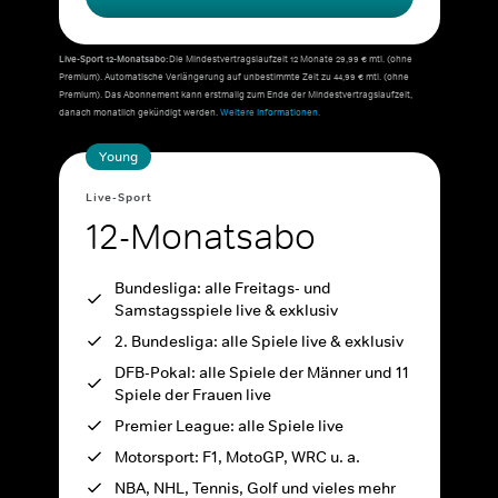
Live-Sport 12-Monatsabo:
Die Mindestvertragslaufzeit 12 Monate 29,99 € mtl. (ohne
Premium). Automatische Verlängerung auf unbestimmte Zeit zu 44,99 € mtl. (ohne
Premium). Das Abonnement kann erstmalig zum Ende der Mindestvertragslaufzeit,
danach monatlich gekündigt werden.
Weitere Informationen.
Young
Live-Sport
12-Monatsabo
Bundesliga: alle Freitags- und
Samstagsspiele live & exklusiv
2. Bundesliga: alle Spiele live & exklusiv
DFB-Pokal: alle Spiele der Männer und 11
Spiele der Frauen live
Premier League: alle Spiele live
Motorsport: F1, MotoGP, WRC u. a.
NBA, NHL, Tennis, Golf und vieles mehr