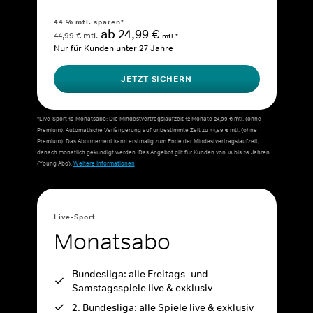
44 % mtl. sparen*
ab 24,99 €
44,99 € mtl.
mtl.*
Nur für Kunden unter 27 Jahre
JETZT SICHERN
*Live-Sport 12-Monatsabo: Die Mindestvertragslaufzeit 12 Monate 24,99 € mtl. (ohne
Premium). Automatische Verlängerung auf unbestimmte Zeit zu 44,99 € mtl. (ohne
Premium). Das Abonnement kann erstmalig zum Ende der Mindestvertragslaufzeit,
danach monatlich gekündigt werden. Das Angebot gilt für Kunden von 18 bis 26 Jahren
(Young Abo).
Weitere Informationen
Live-Sport
Monatsabo
Bundesliga: alle Freitags- und
Samstagsspiele live & exklusiv
2. Bundesliga: alle Spiele live & exklusiv