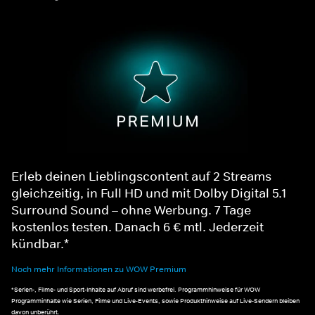
Erleb deinen Lieblingscontent auf 2 Streams
gleichzeitig, in Full HD und mit Dolby Digital 5.1
Surround Sound – ohne Werbung. 7 Tage
kostenlos testen. Danach 6 € mtl. Jederzeit
kündbar.*
Noch mehr Informationen zu WOW Premium
*Serien-, Filme- und Sport-Inhalte auf Abruf sind werbefrei. Programmhinweise für WOW
Programminhalte wie Serien, Filme und Live-Events, sowie Produkthinweise auf Live-Sendern bleiben
davon unberührt.