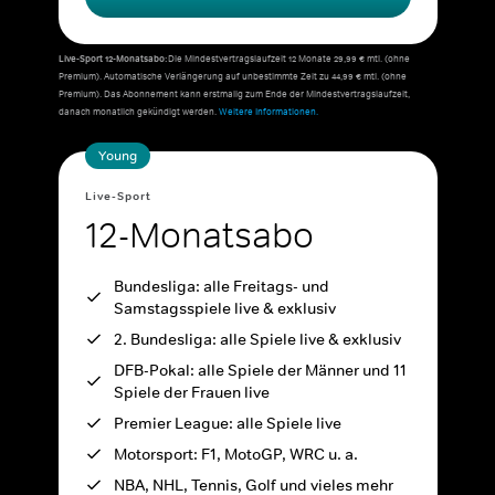
Live-Sport 12-Monatsabo:
Die Mindestvertragslaufzeit 12 Monate 29,99 € mtl. (ohne
Premium). Automatische Verlängerung auf unbestimmte Zeit zu 44,99 € mtl. (ohne
Premium). Das Abonnement kann erstmalig zum Ende der Mindestvertragslaufzeit,
danach monatlich gekündigt werden.
Weitere Informationen.
Young
Live-Sport
12-Monatsabo
Bundesliga: alle Freitags- und
Samstagsspiele live & exklusiv
2. Bundesliga: alle Spiele live & exklusiv
DFB-Pokal: alle Spiele der Männer und 11
Spiele der Frauen live
Premier League: alle Spiele live
Motorsport: F1, MotoGP, WRC u. a.
NBA, NHL, Tennis, Golf und vieles mehr