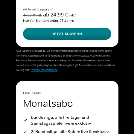
44 % mtl. sparen*
ab 24,99 €
44,99 € mtl.
mtl.*
Nur für Kunden unter 27 Jahre
JETZT SICHERN
*Live-Sport 12-Monatsabo: Die Mindestvertragslaufzeit 12 Monate 24,99 € mtl. (ohne
Premium). Automatische Verlängerung auf unbestimmte Zeit zu 44,99 € mtl. (ohne
Premium). Das Abonnement kann erstmalig zum Ende der Mindestvertragslaufzeit,
danach monatlich gekündigt werden. Das Angebot gilt für Kunden von 18 bis 26 Jahren
(Young Abo).
Weitere Informationen
Live-Sport
Monatsabo
Bundesliga: alle Freitags- und
Samstagsspiele live & exklusiv
2. Bundesliga: alle Spiele live & exklusiv