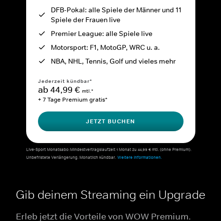
DFB-Pokal: alle Spiele der Männer und 11
Spiele der Frauen live
Premier League: alle Spiele live
Motorsport: F1, MotoGP, WRC u. a.
NBA, NHL, Tennis, Golf und vieles mehr
Jederzeit kündbar*
ab 44,99 €
mtl.*
+ 7 Tage Premium gratis*
JETZT BUCHEN
Live-Sport Monatsabo: Mindestvertragslaufzeit 1 Monat zu 44,99 € mtl. (ohne Premium).
Unbefristete Verlängerung. Monatlich kündbar.
Weitere Informationen.
Gib deinem Streaming ein Upgrade
Erleb jetzt die Vorteile von WOW Premium.