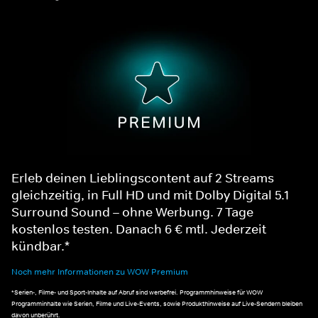
Erleb deinen Lieblingscontent auf 2 Streams
gleichzeitig, in Full HD und mit Dolby Digital 5.1
Surround Sound – ohne Werbung. 7 Tage
kostenlos testen. Danach 6 € mtl. Jederzeit
kündbar.*
Noch mehr Informationen zu WOW Premium
*Serien-, Filme- und Sport-Inhalte auf Abruf sind werbefrei. Programmhinweise für WOW
Programminhalte wie Serien, Filme und Live-Events, sowie Produkthinweise auf Live-Sendern bleiben
davon unberührt.