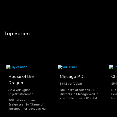
Top Serien
House of the
Chicago P.D.
Ch
Dragon
S1-12 verfügbar
S5-
S2-3 verfügbar
Die Polizeiarbeit des 21.
Die
S1 jetzt streamen
Districts in Chicago wird in
Feu
zwei Teile unterteilt: auf der
fra
200 Jahre vor den
einen Seite sorgen
Dep
Ereignissen in "Game of
uniformierte Polizisten für
sin
Thrones" herrscht das Haus
die Sicherheit auf den
Str
Targaryen mit seinen
Straßen im Bezirk. Auf der
eno