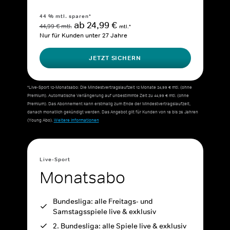
44 % mtl. sparen*
ab 24,99 €
44,99 € mtl.
mtl.*
Nur für Kunden unter 27 Jahre
JETZT SICHERN
*Live-Sport 12-Monatsabo: Die Mindestvertragslaufzeit 12 Monate 24,99 € mtl. (ohne
Premium). Automatische Verlängerung auf unbestimmte Zeit zu 44,99 € mtl. (ohne
Premium). Das Abonnement kann erstmalig zum Ende der Mindestvertragslaufzeit,
danach monatlich gekündigt werden. Das Angebot gilt für Kunden von 18 bis 26 Jahren
(Young Abo).
Weitere Informationen
Live-Sport
Monatsabo
Bundesliga: alle Freitags- und
Samstagsspiele live & exklusiv
2. Bundesliga: alle Spiele live & exklusiv