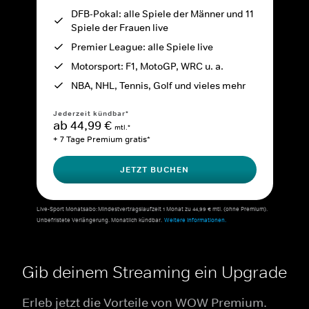
DFB-Pokal: alle Spiele der Männer und 11
Spiele der Frauen live
Premier League: alle Spiele live
Motorsport: F1, MotoGP, WRC u. a.
NBA, NHL, Tennis, Golf und vieles mehr
Jederzeit kündbar*
ab 44,99 €
mtl.*
+ 7 Tage Premium gratis*
JETZT BUCHEN
Live-Sport Monatsabo: Mindestvertragslaufzeit 1 Monat zu 44,99 € mtl. (ohne Premium).
Unbefristete Verlängerung. Monatlich kündbar.
Weitere Informationen.
Gib deinem Streaming ein Upgrade
Erleb jetzt die Vorteile von WOW Premium.