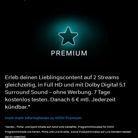
Erleb deinen Lieblingscontent auf 2 Streams
gleichzeitig, in Full HD und mit Dolby Digital 5.1
Surround Sound – ohne Werbung. 7 Tage
kostenlos testen. Danach 6 € mtl. Jederzeit
kündbar.*
Noch mehr Informationen zu WOW Premium
*Serien-, Filme- und Sport-Inhalte auf Abruf sind werbefrei. Programmhinweise für WOW
Programminhalte wie Serien, Filme und Live-Events, sowie Produkthinweise auf Live-Sendern bleiben
davon unberührt.