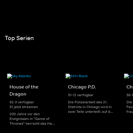
Top Serien
House of the
Chicago P.D.
Ch
Dragon
S1-12 verfügbar
S5-
S2-3 verfügbar
Die Polizeiarbeit des 21.
Die
S1 jetzt streamen
Districts in Chicago wird in
Feu
zwei Teile unterteilt: auf der
fra
200 Jahre vor den
einen Seite sorgen
Dep
Ereignissen in "Game of
uniformierte Polizisten für
sin
Thrones" herrscht das Haus
die Sicherheit auf den
Str
Targaryen mit seinen
Straßen im Bezirk. Auf der
eno