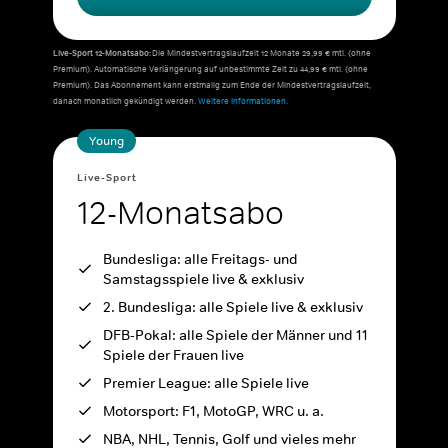
Live-Sport 12-Monatsabo:
Die Mindestvertragslaufzeit 12 Monate 29,99 € mtl. (ohne
Premium). Automatische Verlängerung auf unbestimmte Zeit zu 44,99 € mtl. (ohne
Premium). Das Abonnement kann erstmalig zum Ende der Mindestvertragslaufzeit,
danach monatlich gekündigt werden.
Weitere Informationen.
Young
Live-Sport
12-Monatsabo
Bundesliga: alle Freitags- und
Samstagsspiele live & exklusiv
2. Bundesliga: alle Spiele live & exklusiv
DFB-Pokal: alle Spiele der Männer und 11
Spiele der Frauen live
Premier League: alle Spiele live
Motorsport: F1, MotoGP, WRC u. a.
NBA, NHL, Tennis, Golf und vieles mehr