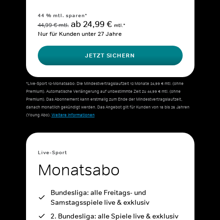
44 % mtl. sparen*
ab 24,99 €
44,99 € mtl.
mtl.*
Nur für Kunden unter 27 Jahre
JETZT SICHERN
*Live-Sport 12-Monatsabo: Die Mindestvertragslaufzeit 12 Monate 24,99 € mtl. (ohne
Premium). Automatische Verlängerung auf unbestimmte Zeit zu 44,99 € mtl. (ohne
Premium). Das Abonnement kann erstmalig zum Ende der Mindestvertragslaufzeit,
danach monatlich gekündigt werden. Das Angebot gilt für Kunden von 18 bis 26 Jahren
(Young Abo).
Weitere Informationen
Live-Sport
Monatsabo
Bundesliga: alle Freitags- und
Samstagsspiele live & exklusiv
2. Bundesliga: alle Spiele live & exklusiv