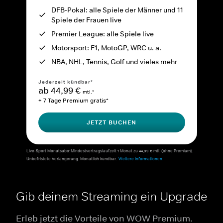
DFB-Pokal: alle Spiele der Männer und 11
Spiele der Frauen live
Premier League: alle Spiele live
Motorsport: F1, MotoGP, WRC u. a.
NBA, NHL, Tennis, Golf und vieles mehr
Jederzeit kündbar*
ab 44,99 €
mtl.*
+ 7 Tage Premium gratis*
JETZT BUCHEN
Live-Sport Monatsabo: Mindestvertragslaufzeit 1 Monat zu 44,99 € mtl. (ohne Premium).
Unbefristete Verlängerung. Monatlich kündbar.
Weitere Informationen.
Gib deinem Streaming ein Upgrade
Erleb jetzt die Vorteile von WOW Premium.