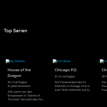
Top Serien
House of the
Chicago P.D.
Ch
Dragon
S1-12 verfügbar
S5-
S2-3 verfügbar
Die Polizeiarbeit des 21.
Die
S1 jetzt streamen
Districts in Chicago wird in
Feu
zwei Teile unterteilt: auf der
fra
200 Jahre vor den
einen Seite sorgen
Dep
Ereignissen in "Game of
uniformierte Polizisten für
sin
Thrones" herrscht das Haus
die Sicherheit auf den
Str
Targaryen mit seinen
Straßen im Bezirk. Auf der
eno