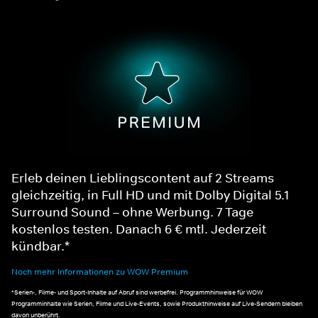
Erleb deinen Lieblingscontent auf 2 Streams
gleichzeitig, in Full HD und mit Dolby Digital 5.1
Surround Sound – ohne Werbung. 7 Tage
kostenlos testen. Danach 6 € mtl. Jederzeit
kündbar.*
Noch mehr Informationen zu WOW Premium
*Serien-, Filme- und Sport-Inhalte auf Abruf sind werbefrei. Programmhinweise für WOW
Programminhalte wie Serien, Filme und Live-Events, sowie Produkthinweise auf Live-Sendern bleiben
davon unberührt.