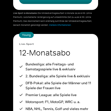
Live-Sport 12-Monatsabo:
Die Mindestvertragslaufzeit 12 Monate 29,99 € mtl. (ohne
Premium). Automatische Verlängerung auf unbestimmte Zeit zu 44,99 € mtl. (ohne
Premium). Das Abonnement kann erstmalig zum Ende der Mindestvertragslaufzeit,
danach monatlich gekündigt werden.
Weitere Informationen.
Young
Live-Sport
12-Monatsabo
Bundesliga: alle Freitags- und
Samstagsspiele live & exklusiv
2. Bundesliga: alle Spiele live & exklusiv
DFB-Pokal: alle Spiele der Männer und 11
Spiele der Frauen live
Premier League: alle Spiele live
Motorsport: F1, MotoGP, WRC u. a.
NBA, NHL, Tennis, Golf und vieles mehr