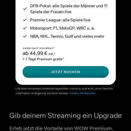
DFB-Pokal: alle Spiele der Männer und 11
Spiele der Frauen live
Premier League: alle Spiele live
Motorsport: F1, MotoGP, WRC u. a.
NBA, NHL, Tennis, Golf und vieles mehr
Jederzeit kündbar*
ab 44,99 €
mtl.*
+ 7 Tage Premium gratis*
JETZT BUCHEN
Live-Sport Monatsabo: Mindestvertragslaufzeit 1 Monat zu 44,99 € mtl. (ohne Premium).
Unbefristete Verlängerung. Monatlich kündbar.
Weitere Informationen.
Gib deinem Streaming ein Upgrade
Erleb jetzt die Vorteile von WOW Premium.