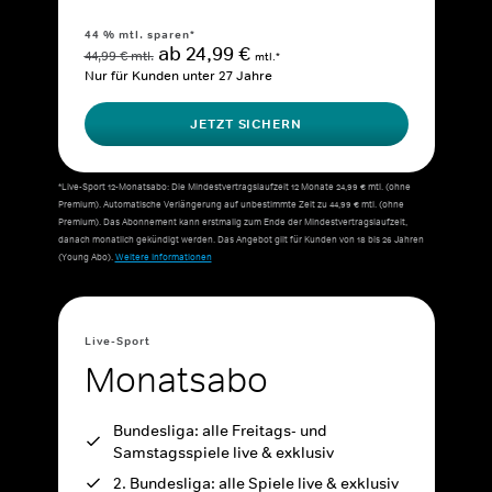
44 % mtl. sparen*
ab 24,99 €
44,99 € mtl.
mtl.*
Nur für Kunden unter 27 Jahre
JETZT SICHERN
*Live-Sport 12-Monatsabo: Die Mindestvertragslaufzeit 12 Monate 24,99 € mtl. (ohne
Premium). Automatische Verlängerung auf unbestimmte Zeit zu 44,99 € mtl. (ohne
Premium). Das Abonnement kann erstmalig zum Ende der Mindestvertragslaufzeit,
danach monatlich gekündigt werden. Das Angebot gilt für Kunden von 18 bis 26 Jahren
(Young Abo).
Weitere Informationen
Live-Sport
Monatsabo
Bundesliga: alle Freitags- und
Samstagsspiele live & exklusiv
2. Bundesliga: alle Spiele live & exklusiv