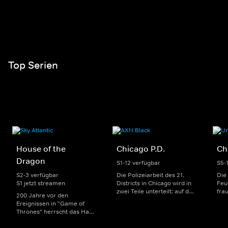
Top Serien
House of the
Chicago P.D.
Ch
Dragon
S1-12 verfügbar
S5-
S2-3 verfügbar
Die Polizeiarbeit des 21.
Die
S1 jetzt streamen
Districts in Chicago wird in
Feu
zwei Teile unterteilt: auf der
fra
200 Jahre vor den
einen Seite sorgen
Dep
Ereignissen in "Game of
uniformierte Polizisten für
sin
Thrones" herrscht das Haus
die Sicherheit auf den
Str
Targaryen mit seinen
Straßen im Bezirk. Auf der
eno