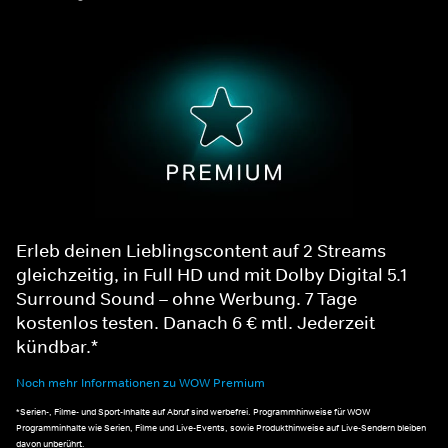
Erleb deinen Lieblingscontent auf 2 Streams
gleichzeitig, in Full HD und mit Dolby Digital 5.1
Surround Sound – ohne Werbung. 7 Tage
kostenlos testen. Danach 6 € mtl. Jederzeit
kündbar.*
Noch mehr Informationen zu WOW Premium
*Serien-, Filme- und Sport-Inhalte auf Abruf sind werbefrei. Programmhinweise für WOW
Programminhalte wie Serien, Filme und Live-Events, sowie Produkthinweise auf Live-Sendern bleiben
davon unberührt.