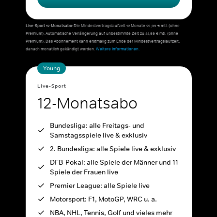
Live-Sport 12-Monatsabo:
Die Mindestvertragslaufzeit 12 Monate 29,99 € mtl. (ohne
Premium). Automatische Verlängerung auf unbestimmte Zeit zu 44,99 € mtl. (ohne
Premium). Das Abonnement kann erstmalig zum Ende der Mindestvertragslaufzeit,
danach monatlich gekündigt werden.
Weitere Informationen.
Young
Live-Sport
12-Monatsabo
Bundesliga: alle Freitags- und
Samstagsspiele live & exklusiv
2. Bundesliga: alle Spiele live & exklusiv
DFB-Pokal: alle Spiele der Männer und 11
Spiele der Frauen live
Premier League: alle Spiele live
Motorsport: F1, MotoGP, WRC u. a.
NBA, NHL, Tennis, Golf und vieles mehr