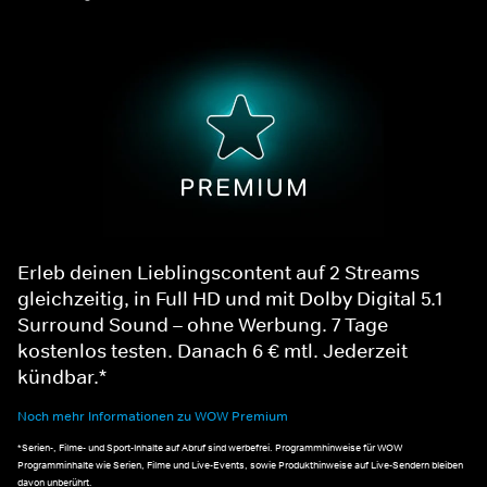
Erleb deinen Lieblingscontent auf 2 Streams
gleichzeitig, in Full HD und mit Dolby Digital 5.1
Surround Sound – ohne Werbung. 7 Tage
kostenlos testen. Danach 6 € mtl. Jederzeit
kündbar.*
Noch mehr Informationen zu WOW Premium
*Serien-, Filme- und Sport-Inhalte auf Abruf sind werbefrei. Programmhinweise für WOW
Programminhalte wie Serien, Filme und Live-Events, sowie Produkthinweise auf Live-Sendern bleiben
davon unberührt.