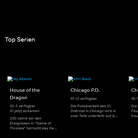
Top Serien
House of the
Chicago P.D.
Ch
Dragon
S1-12 verfügbar
S5-
S2-3 verfügbar
Die Polizeiarbeit des 21.
Die
S1 jetzt streamen
Districts in Chicago wird in
Feu
zwei Teile unterteilt: auf der
fra
200 Jahre vor den
einen Seite sorgen
Dep
Ereignissen in "Game of
uniformierte Polizisten für
sin
Thrones" herrscht das Haus
die Sicherheit auf den
Str
Targaryen mit seinen
Straßen im Bezirk. Auf der
eno