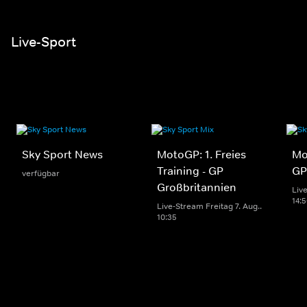
Live-Sport
Sky Sport News
MotoGP: 1. Freies
Mo
Training - GP
GP
verfügbar
Großbritannien
Live
14:
Live-Stream Freitag 7. Aug..
10:35