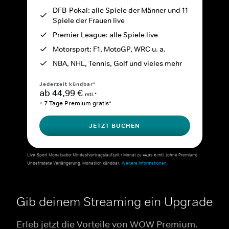
DFB-Pokal: alle Spiele der Männer und 11
Spiele der Frauen live
Premier League: alle Spiele live
Motorsport: F1, MotoGP, WRC u. a.
NBA, NHL, Tennis, Golf und vieles mehr
Jederzeit kündbar*
ab 44,99 €
mtl.*
+ 7 Tage Premium gratis*
JETZT BUCHEN
Live-Sport Monatsabo: Mindestvertragslaufzeit 1 Monat zu 44,99 € mtl. (ohne Premium).
Unbefristete Verlängerung. Monatlich kündbar.
Weitere Informationen.
Gib deinem Streaming ein Upgrade
Erleb jetzt die Vorteile von WOW Premium.