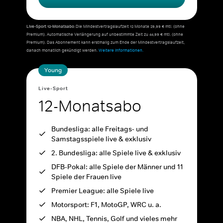
Live-Sport 12-Monatsabo:
Die Mindestvertragslaufzeit 12 Monate 29,99 € mtl. (ohne
Premium). Automatische Verlängerung auf unbestimmte Zeit zu 44,99 € mtl. (ohne
Premium). Das Abonnement kann erstmalig zum Ende der Mindestvertragslaufzeit,
danach monatlich gekündigt werden.
Weitere Informationen.
Young
Live-Sport
12-Monatsabo
Bundesliga: alle Freitags- und
Samstagsspiele live & exklusiv
2. Bundesliga: alle Spiele live & exklusiv
DFB-Pokal: alle Spiele der Männer und 11
Spiele der Frauen live
Premier League: alle Spiele live
Motorsport: F1, MotoGP, WRC u. a.
NBA, NHL, Tennis, Golf und vieles mehr