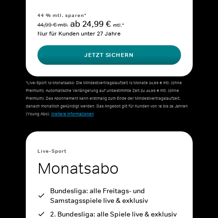
44 % mtl. sparen*
ab 24,99 €
44,99 € mtl.
mtl.*
Nur für Kunden unter 27 Jahre
JETZT SICHERN
*Live-Sport 12-Monatsabo: Die Mindestvertragslaufzeit 12 Monate 24,99 € mtl. (ohne
Premium). Automatische Verlängerung auf unbestimmte Zeit zu 44,99 € mtl. (ohne
Premium). Das Abonnement kann erstmalig zum Ende der Mindestvertragslaufzeit,
danach monatlich gekündigt werden. Das Angebot gilt für Kunden von 18 bis 26 Jahren
(Young Abo).
Weitere Informationen
Live-Sport
Monatsabo
Bundesliga: alle Freitags- und
Samstagsspiele live & exklusiv
2. Bundesliga: alle Spiele live & exklusiv