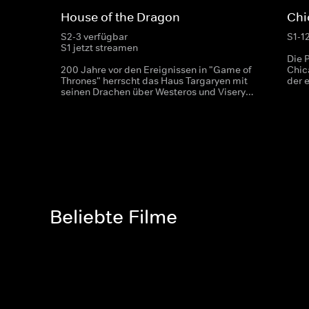
House of the Dragon
Chi
S2-3 verfügbar
S1-1
S1 jetzt streamen
Die P
200 Jahre vor den Ereignissen in "Game of
Chica
Thrones" herrscht das Haus Targaryen mit
der 
seinen Drachen über Westeros und Viserys
Poliz
I. sitzt auf dem Eisernen Thron. Als es
Stra
jedoch um seine Nachfolge geht,
bekä
entbrennt ein erbitterter Kampf um die
orga
Macht.
seie
Drog
Abte
viel
arbei
Lind
Dete
Beliebte Filme
kühl
sein
Fried
brin