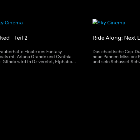
ed - Teil 2
Ride Along: Next 
zauberhafte Finale des Fantasy-
Das chaotische Cop-Du
cals mit Ariana Grande und Cynthia
neue Pannen-Mission: 
o: Glinda wird in Oz verehrt, Elphaba
und sein Schussel-Sch
böse Hexe verteufelt. Können sie
sollen in Miami einen 
er zueinanderfinden?
hochnehmen.