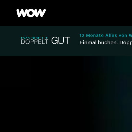
12 Monate Alles von
Einmal buchen. Dopp