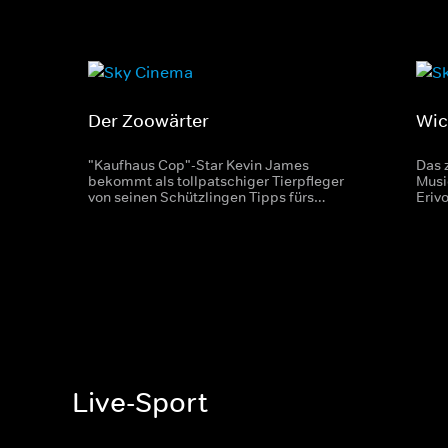
Der Zoowärter
Wick
"Kaufhaus Cop"-Star Kevin James
Das 
bekommt als tollpatschiger Tierpfleger
Musi
von seinen Schützlingen Tipps fürs
Eriv
Balzverhalten. Und stolpert beim Flirten
als 
von einem Fettnäpfchen ins nächste.
wied
Live-Sport