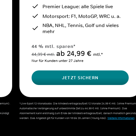
Premier League: alle Spiele live
Motorsport: F1, MotoGP, WRC u. a.
NBA, NHL, Tennis, Golf und vieles
mehr
44 % mtl. sparen*
ab 24,99 €
44,99 € mtl.
mtl.*
Nur für Kunden unter 27 Jahre
JETZT SICHERN
remium).
*Live-Sport 12-Monatsabo: Die Mindestvertragslaufzeit 12 Monate 24,99 € mtl. (ohne Premium
Automatische Verlängerung auf unbestimmte Zeit zu 44,99 € mtl. (ohne Premium). Das
kündigt
Abonnement kann erstmalig zum Ende der Mindestvertragslaufzeit, danach monatlich gekündi
werden. Das Angebot gilt für Kunden von 18 bis 26 Jahren (Young Abo).
Weitere Informationen