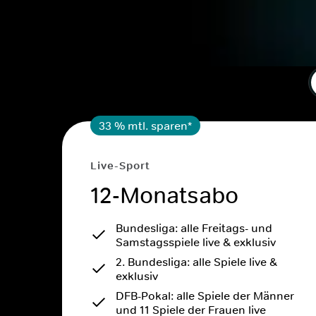
33 % mtl. sparen*
Live-Sport
12-Monatsabo
Bundesliga: alle Freitags- und
Samstagsspiele live & exklusiv
2. Bundesliga: alle Spiele live &
exklusiv
DFB-Pokal: alle Spiele der Männer
und 11 Spiele der Frauen live