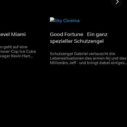
Level Miami
Good Fortune - Ein ganz
spezieller Schutzengel
o geht auf eine
Power-Cop Ice Cube
Schutzengel Gabriel vertauscht die
wager Kevin Hart
Lebenssituationen des armen Arj und des
Drogenboss
Millionärs Jeff - und bringt dabei einiges
durcheinander. Komödie mit Keanu
Reeves, Seth Rogen und Aziz Ansari.