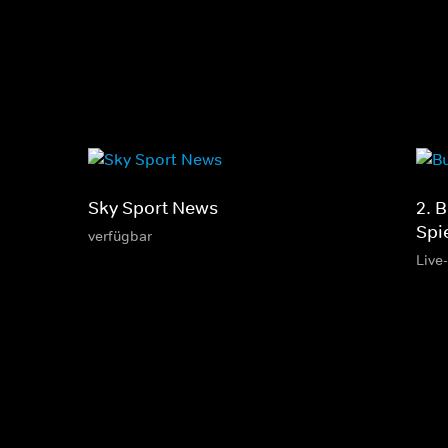
Sky Sport News
2. 
Spi
verfügbar
Live