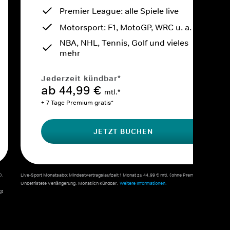
Premier League: alle Spiele live
Motorsport: F1, MotoGP, WRC u. a.
NBA, NHL, Tennis, Golf und vieles
mehr
Jederzeit kündbar*
ab 44,99 €
mtl.*
+ 7 Tage Premium gratis*
JETZT BUCHEN
).
Live-Sport Monatsabo: Mindestvertragslaufzeit 1 Monat zu 44,99 € mtl. (ohne Premium).
Unbefristete Verlängerung. Monatlich kündbar.
Weitere Informationen.
gt