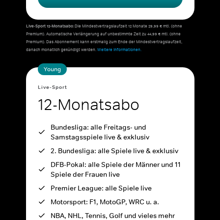
Live-Sport 12-Monatsabo:
Die Mindestvertragslaufzeit 12 Monate 29,99 € mtl. (ohne
Premium). Automatische Verlängerung auf unbestimmte Zeit zu 44,99 € mtl. (ohne
Premium). Das Abonnement kann erstmalig zum Ende der Mindestvertragslaufzeit,
danach monatlich gekündigt werden.
Weitere Informationen.
Young
Live-Sport
12-Monatsabo
Bundesliga: alle Freitags- und
Samstagsspiele live & exklusiv
2. Bundesliga: alle Spiele live & exklusiv
DFB-Pokal: alle Spiele der Männer und 11
Spiele der Frauen live
Premier League: alle Spiele live
Motorsport: F1, MotoGP, WRC u. a.
NBA, NHL, Tennis, Golf und vieles mehr