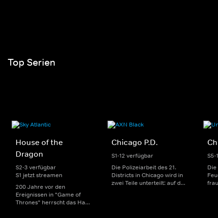
Top Serien
House of the
Chicago P.D.
Ch
Dragon
S1-12 verfügbar
S5-
S2-3 verfügbar
Die Polizeiarbeit des 21.
Die
S1 jetzt streamen
Districts in Chicago wird in
Feu
zwei Teile unterteilt: auf der
fra
200 Jahre vor den
einen Seite sorgen
Dep
Ereignissen in "Game of
uniformierte Polizisten für
sin
Thrones" herrscht das Haus
die Sicherheit auf den
Str
Targaryen mit seinen
Straßen im Bezirk. Auf der
eno