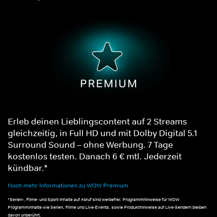
Erleb deinen Lieblingscontent auf 2 Streams
gleichzeitig, in Full HD und mit Dolby Digital 5.1
Surround Sound – ohne Werbung. 7 Tage
kostenlos testen. Danach 6 € mtl. Jederzeit
kündbar.*
Noch mehr Informationen zu WOW Premium
*Serien-, Filme- und Sport-Inhalte auf Abruf sind werbefrei. Programmhinweise für WOW
Programminhalte wie Serien, Filme und Live-Events, sowie Produkthinweise auf Live-Sendern bleiben
davon unberührt.