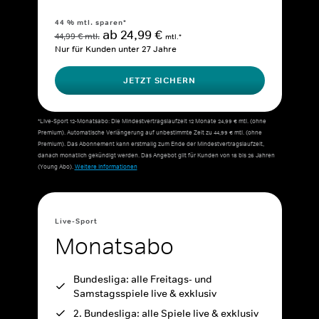
44 % mtl. sparen*
ab 24,99 €
44,99 € mtl.
mtl.*
Nur für Kunden unter 27 Jahre
JETZT SICHERN
*Live-Sport 12-Monatsabo: Die Mindestvertragslaufzeit 12 Monate 24,99 € mtl. (ohne
Premium). Automatische Verlängerung auf unbestimmte Zeit zu 44,99 € mtl. (ohne
Premium). Das Abonnement kann erstmalig zum Ende der Mindestvertragslaufzeit,
danach monatlich gekündigt werden. Das Angebot gilt für Kunden von 18 bis 26 Jahren
(Young Abo).
Weitere Informationen
Live-Sport
Monatsabo
Bundesliga: alle Freitags- und
Samstagsspiele live & exklusiv
2. Bundesliga: alle Spiele live & exklusiv