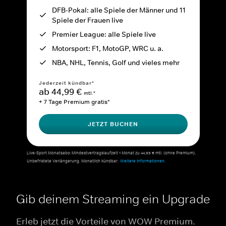
DFB-Pokal: alle Spiele der Männer und 11
Spiele der Frauen live
Premier League: alle Spiele live
Motorsport: F1, MotoGP, WRC u. a.
NBA, NHL, Tennis, Golf und vieles mehr
Jederzeit kündbar*
ab 44,99 €
mtl.*
+ 7 Tage Premium gratis*
JETZT BUCHEN
Live-Sport Monatsabo: Mindestvertragslaufzeit 1 Monat zu 44,99 € mtl. (ohne Premium).
Unbefristete Verlängerung. Monatlich kündbar.
Weitere Informationen.
Gib deinem Streaming ein Upgrade
Erleb jetzt die Vorteile von WOW Premium.