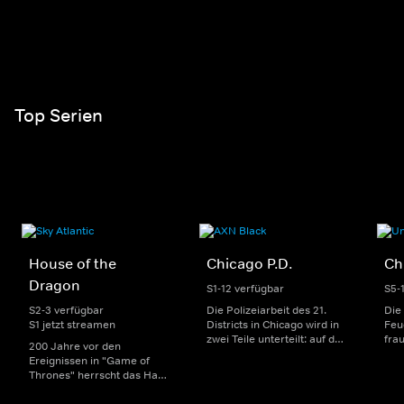
Top Serien
House of the
Chicago P.D.
Ch
Dragon
S1-12 verfügbar
S5-
S2-3 verfügbar
Die Polizeiarbeit des 21.
Die
S1 jetzt streamen
Districts in Chicago wird in
Feu
zwei Teile unterteilt: auf der
fra
200 Jahre vor den
einen Seite sorgen
Dep
Ereignissen in "Game of
uniformierte Polizisten für
sin
Thrones" herrscht das Haus
die Sicherheit auf den
Str
Targaryen mit seinen
Straßen im Bezirk. Auf der
eno