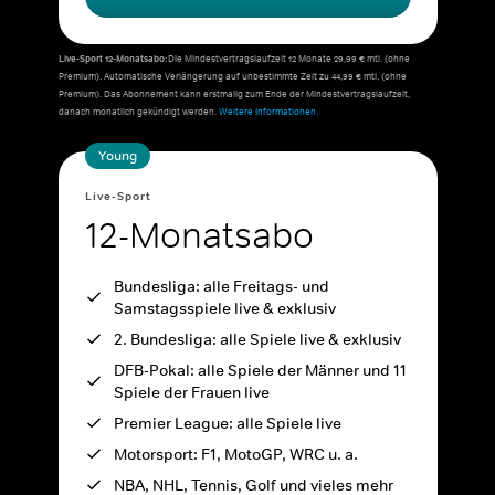
Live-Sport 12-Monatsabo:
Die Mindestvertragslaufzeit 12 Monate 29,99 € mtl. (ohne
Premium). Automatische Verlängerung auf unbestimmte Zeit zu 44,99 € mtl. (ohne
Premium). Das Abonnement kann erstmalig zum Ende der Mindestvertragslaufzeit,
danach monatlich gekündigt werden.
Weitere Informationen.
Young
Live-Sport
12-Monatsabo
Bundesliga: alle Freitags- und
Samstagsspiele live & exklusiv
2. Bundesliga: alle Spiele live & exklusiv
DFB-Pokal: alle Spiele der Männer und 11
Spiele der Frauen live
Premier League: alle Spiele live
Motorsport: F1, MotoGP, WRC u. a.
NBA, NHL, Tennis, Golf und vieles mehr