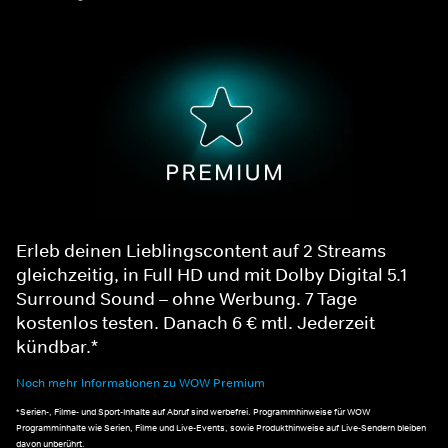
Erleb deinen Lieblingscontent auf 2 Streams
gleichzeitig, in Full HD und mit Dolby Digital 5.1
Surround Sound – ohne Werbung. 7 Tage
kostenlos testen. Danach 6 € mtl. Jederzeit
kündbar.*
Noch mehr Informationen zu WOW Premium
*Serien-, Filme- und Sport-Inhalte auf Abruf sind werbefrei. Programmhinweise für WOW
Programminhalte wie Serien, Filme und Live-Events, sowie Produkthinweise auf Live-Sendern bleiben
davon unberührt.