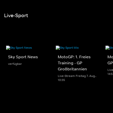
Live-Sport
Sky Sport News
MotoGP: 1. Freies
Mo
Training - GP
GP
verfügbar
Großbritannien
Live
14:
Live-Stream Freitag 7. Aug..
10:35