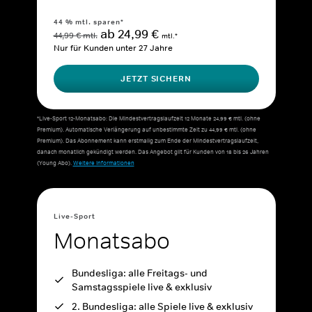
44 % mtl. sparen*
ab 24,99 €
44,99 € mtl.
mtl.*
Nur für Kunden unter 27 Jahre
JETZT SICHERN
*Live-Sport 12-Monatsabo: Die Mindestvertragslaufzeit 12 Monate 24,99 € mtl. (ohne
Premium). Automatische Verlängerung auf unbestimmte Zeit zu 44,99 € mtl. (ohne
Premium). Das Abonnement kann erstmalig zum Ende der Mindestvertragslaufzeit,
danach monatlich gekündigt werden. Das Angebot gilt für Kunden von 18 bis 26 Jahren
(Young Abo).
Weitere Informationen
Live-Sport
Monatsabo
Bundesliga: alle Freitags- und
Samstagsspiele live & exklusiv
2. Bundesliga: alle Spiele live & exklusiv