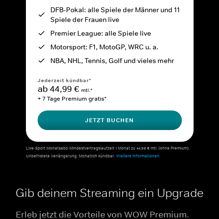
DFB-Pokal: alle Spiele der Männer und 11
Spiele der Frauen live
Premier League: alle Spiele live
Motorsport: F1, MotoGP, WRC u. a.
NBA, NHL, Tennis, Golf und vieles mehr
Jederzeit kündbar*
ab 44,99 €
mtl.*
+ 7 Tage Premium gratis*
JETZT BUCHEN
Live-Sport Monatsabo: Mindestvertragslaufzeit 1 Monat zu 44,99 € mtl. (ohne Premium).
Unbefristete Verlängerung. Monatlich kündbar.
Weitere Informationen.
Gib deinem Streaming ein Upgrade
Erleb jetzt die Vorteile von WOW Premium.