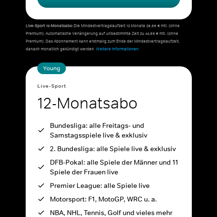
Live-Sport 12-Monatsabo:
Die Mindestvertragslaufzeit 12 Monate 29,99 € mtl. (ohne
Premium). Automatische Verlängerung auf unbestimmte Zeit zu 44,99 € mtl. (ohne
Premium). Das Abonnement kann erstmalig zum Ende der Mindestvertragslaufzeit,
danach monatlich gekündigt werden.
Weitere Informationen.
Young
Live-Sport
12-Monatsabo
Bundesliga: alle Freitags- und
Samstagsspiele live & exklusiv
2. Bundesliga: alle Spiele live & exklusiv
DFB-Pokal: alle Spiele der Männer und 11
Spiele der Frauen live
Premier League: alle Spiele live
Motorsport: F1, MotoGP, WRC u. a.
NBA, NHL, Tennis, Golf und vieles mehr