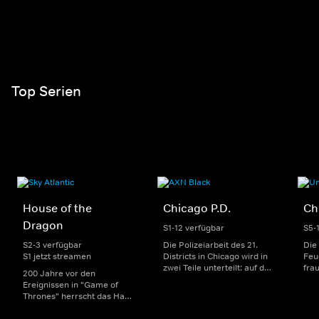
Top Serien
House of the
Chicago P.D.
Ch
Dragon
S1-12 verfügbar
S5-
S2-3 verfügbar
Die Polizeiarbeit des 21.
Die
S1 jetzt streamen
Districts in Chicago wird in
Feu
zwei Teile unterteilt: auf der
fra
200 Jahre vor den
einen Seite sorgen
Dep
Ereignissen in "Game of
uniformierte Polizisten für
sin
Thrones" herrscht das Haus
die Sicherheit auf den
Str
Targaryen mit seinen
Straßen im Bezirk. Auf der
eno