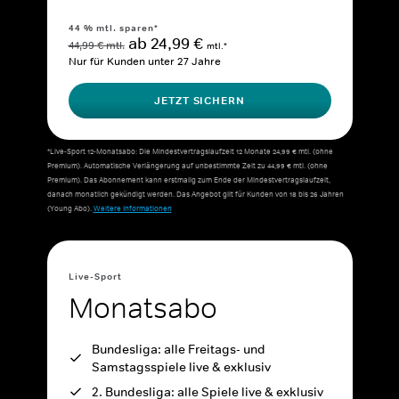
44 % mtl. sparen*
ab 24,99 €
44,99 € mtl.
mtl.*
Nur für Kunden unter 27 Jahre
JETZT SICHERN
*Live-Sport 12-Monatsabo: Die Mindestvertragslaufzeit 12 Monate 24,99 € mtl. (ohne
Premium). Automatische Verlängerung auf unbestimmte Zeit zu 44,99 € mtl. (ohne
Premium). Das Abonnement kann erstmalig zum Ende der Mindestvertragslaufzeit,
danach monatlich gekündigt werden. Das Angebot gilt für Kunden von 18 bis 26 Jahren
(Young Abo).
Weitere Informationen
Live-Sport
Monatsabo
Bundesliga: alle Freitags- und
Samstagsspiele live & exklusiv
2. Bundesliga: alle Spiele live & exklusiv