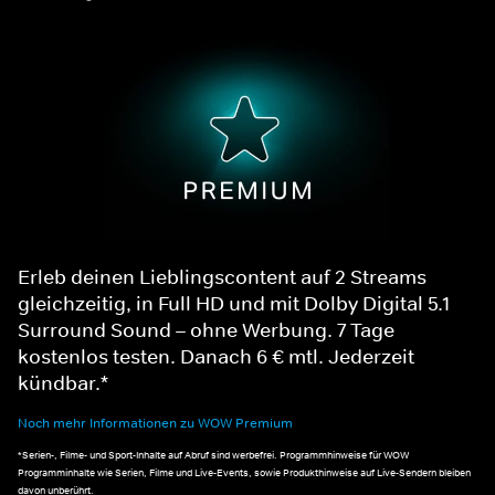
Erleb deinen Lieblingscontent auf 2 Streams
gleichzeitig, in Full HD und mit Dolby Digital 5.1
Surround Sound – ohne Werbung. 7 Tage
kostenlos testen. Danach 6 € mtl. Jederzeit
kündbar.*
Noch mehr Informationen zu WOW Premium
*Serien-, Filme- und Sport-Inhalte auf Abruf sind werbefrei. Programmhinweise für WOW
Programminhalte wie Serien, Filme und Live-Events, sowie Produkthinweise auf Live-Sendern bleiben
davon unberührt.