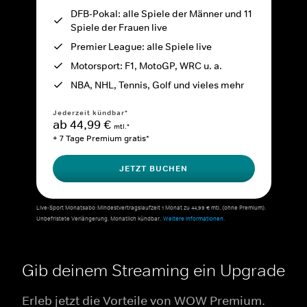
DFB-Pokal: alle Spiele der Männer und 11
Spiele der Frauen live
Premier League: alle Spiele live
Motorsport: F1, MotoGP, WRC u. a.
NBA, NHL, Tennis, Golf und vieles mehr
Jederzeit kündbar*
ab 44,99 €
mtl.*
+ 7 Tage Premium gratis*
JETZT BUCHEN
Live-Sport Monatsabo: Mindestvertragslaufzeit 1 Monat zu 44,99 € mtl. (ohne Premium).
Unbefristete Verlängerung. Monatlich kündbar.
Weitere Informationen.
Gib deinem Streaming ein Upgrade
Erleb jetzt die Vorteile von WOW Premium.