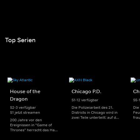
Top Serien
House of the
Chicago P.D.
Ch
Dragon
S1-12 verfügbar
S5-
S2-3 verfügbar
Die Polizeiarbeit des 21.
Die
S1 jetzt streamen
Districts in Chicago wird in
Feu
zwei Teile unterteilt: auf der
fra
200 Jahre vor den
einen Seite sorgen
Dep
Ereignissen in "Game of
uniformierte Polizisten für
sin
Thrones" herrscht das Haus
die Sicherheit auf den
Str
Targaryen mit seinen
Straßen im Bezirk. Auf der
eno