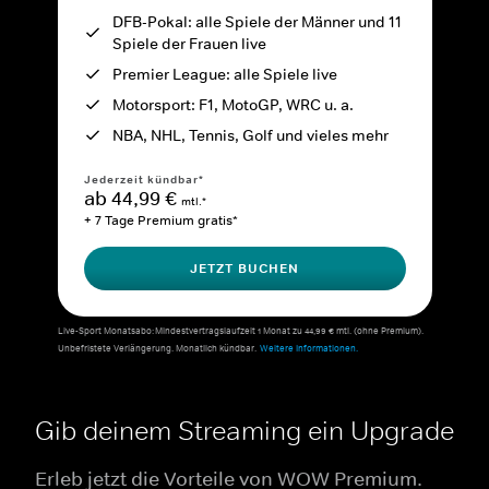
DFB-Pokal: alle Spiele der Männer und 11
Spiele der Frauen live
Premier League: alle Spiele live
Motorsport: F1, MotoGP, WRC u. a.
NBA, NHL, Tennis, Golf und vieles mehr
Jederzeit kündbar*
ab 44,99 €
mtl.*
+ 7 Tage Premium gratis*
JETZT BUCHEN
Live-Sport Monatsabo: Mindestvertragslaufzeit 1 Monat zu 44,99 € mtl. (ohne Premium).
Unbefristete Verlängerung. Monatlich kündbar.
Weitere Informationen.
Gib deinem Streaming ein Upgrade
Erleb jetzt die Vorteile von WOW Premium.