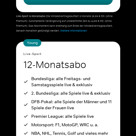
Live-Sport 12-Monatsabo:
Die Mindestvertragslaufzeit 12 Monate 29,99 € mtl. (ohne
Premium). Automatische Verlängerung auf unbestimmte Zeit zu 44,99 € mtl. (ohne
Premium). Das Abonnement kann erstmalig zum Ende der Mindestvertragslaufzeit,
danach monatlich gekündigt werden.
Weitere Informationen.
Young
Live-Sport
12-Monatsabo
Bundesliga: alle Freitags- und
Samstagsspiele live & exklusiv
2. Bundesliga: alle Spiele live & exklusiv
DFB-Pokal: alle Spiele der Männer und 11
Spiele der Frauen live
Premier League: alle Spiele live
Motorsport: F1, MotoGP, WRC u. a.
NBA, NHL, Tennis, Golf und vieles mehr