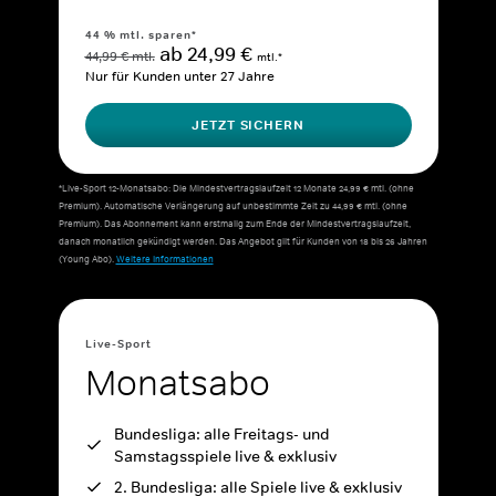
44 % mtl. sparen*
ab 24,99 €
44,99 € mtl.
mtl.*
Nur für Kunden unter 27 Jahre
JETZT SICHERN
*Live-Sport 12-Monatsabo: Die Mindestvertragslaufzeit 12 Monate 24,99 € mtl. (ohne
Premium). Automatische Verlängerung auf unbestimmte Zeit zu 44,99 € mtl. (ohne
Premium). Das Abonnement kann erstmalig zum Ende der Mindestvertragslaufzeit,
danach monatlich gekündigt werden. Das Angebot gilt für Kunden von 18 bis 26 Jahren
(Young Abo).
Weitere Informationen
Live-Sport
Monatsabo
Bundesliga: alle Freitags- und
Samstagsspiele live & exklusiv
2. Bundesliga: alle Spiele live & exklusiv