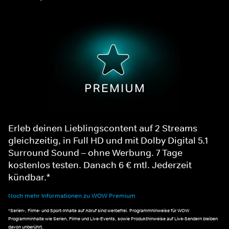
Erleb deinen Lieblingscontent auf 2 Streams
gleichzeitig, in Full HD und mit Dolby Digital 5.1
Surround Sound – ohne Werbung. 7 Tage
kostenlos testen. Danach 6 € mtl. Jederzeit
kündbar.*
Noch mehr Informationen zu WOW Premium
*Serien-, Filme- und Sport-Inhalte auf Abruf sind werbefrei. Programmhinweise für WOW
Programminhalte wie Serien, Filme und Live-Events, sowie Produkthinweise auf Live-Sendern bleiben
davon unberührt.