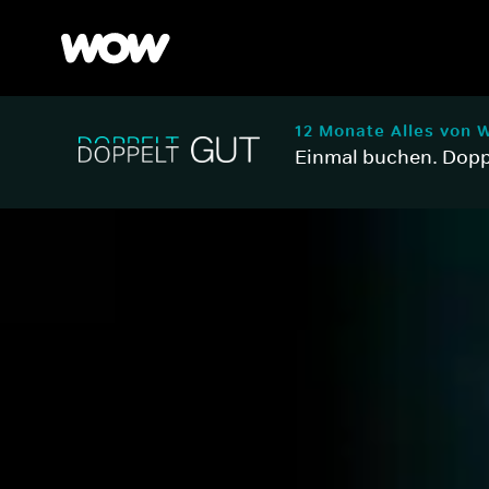
12 Monate Alles von
Einmal buchen. Dopp