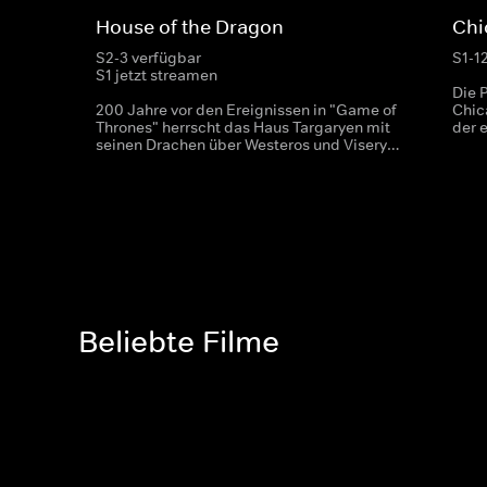
House of the Dragon
Chi
S2-3 verfügbar
S1-1
S1 jetzt streamen
Die P
200 Jahre vor den Ereignissen in "Game of
Chica
Thrones" herrscht das Haus Targaryen mit
der 
seinen Drachen über Westeros und Viserys
Poliz
I. sitzt auf dem Eisernen Thron. Als es
Stra
jedoch um seine Nachfolge geht,
bekä
entbrennt ein erbitterter Kampf um die
orga
Macht.
seie
Drog
Abte
viel
arbei
Lind
Dete
Beliebte Filme
kühl
sein
Fried
brin