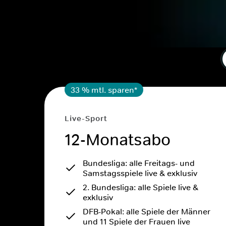
33 % mtl. sparen*
Live-Sport
12-Monatsabo
Bundesliga: alle Freitags- und
Samstagsspiele live & exklusiv
2. Bundesliga: alle Spiele live &
exklusiv
DFB-Pokal: alle Spiele der Männer
und 11 Spiele der Frauen live