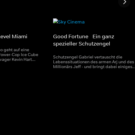
Level Miami
Good Fortune - Ein ganz
spezieller Schutzengel
o geht auf eine
Power-Cop Ice Cube
Schutzengel Gabriel vertauscht die
wager Kevin Hart
Lebenssituationen des armen Arj und des
Drogenboss
Millionärs Jeff - und bringt dabei einiges
durcheinander. Komödie mit Keanu
Reeves, Seth Rogen und Aziz Ansari.