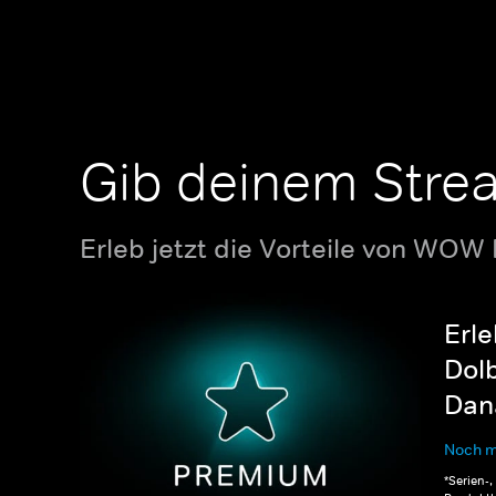
Gib deinem Stre
Erleb jetzt die Vorteile von WOW
Erle
Dolb
Dana
Noch m
*Serien-