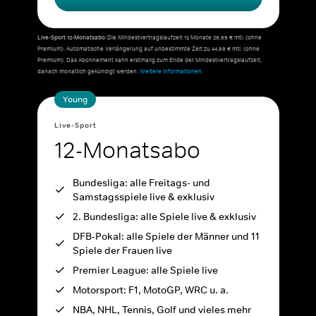
Live-Sport 12-Monatsabo:
Die Mindestvertragslaufzeit 12 Monate 29,99 € mtl. (ohne
Premium). Automatische Verlängerung auf unbestimmte Zeit zu 44,99 € mtl. (ohne
Premium). Das Abonnement kann erstmalig zum Ende der Mindestvertragslaufzeit,
danach monatlich gekündigt werden.
Weitere Informationen.
Young
Live-Sport
12-Monatsabo
Bundesliga: alle Freitags- und
Samstagsspiele live & exklusiv
2. Bundesliga: alle Spiele live & exklusiv
DFB-Pokal: alle Spiele der Männer und 11
Spiele der Frauen live
Premier League: alle Spiele live
Motorsport: F1, MotoGP, WRC u. a.
NBA, NHL, Tennis, Golf und vieles mehr