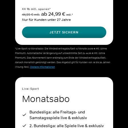
44 % mtl. sparen*
ab 24,99 €
44,99 € mtl.
mtl.*
Nur für Kunden unter 27 Jahre
JETZT SICHERN
*Live-Sport 12-Monatsabo: Die Mindestvertragslaufzeit 12 Monate 24,99 € mtl. (ohne
Premium). Automatische Verlängerung auf unbestimmte Zeit zu 44,99 € mtl. (ohne
Premium). Das Abonnement kann erstmalig zum Ende der Mindestvertragslaufzeit,
danach monatlich gekündigt werden. Das Angebot gilt für Kunden von 18 bis 26 Jahren
(Young Abo).
Weitere Informationen
Live-Sport
Monatsabo
Bundesliga: alle Freitags- und
Samstagsspiele live & exklusiv
2. Bundesliga: alle Spiele live & exklusiv