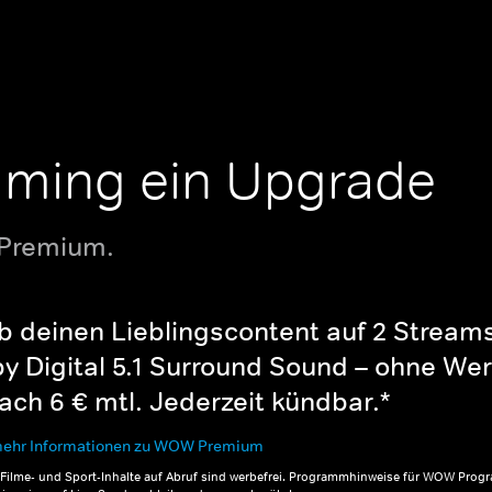
aming ein Upgrade
 Premium.
b deinen Lieblingscontent auf 2 Streams 
y Digital 5.1 Surround Sound – ohne Wer
ch 6 € mtl. Jederzeit kündbar.*
ehr Informationen zu WOW Premium
, Filme- und Sport-Inhalte auf Abruf sind werbefrei. Programmhinweise für WOW Progr