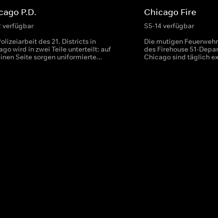
cago P.D.
Chicago Fire
2 verfügbar
S5-14 verfügbar
olizeiarbeit des 21. Districts in
Die mutigen Feuerwehr
go wird in zwei Teile unterteilt: auf
des Firehouse 51-Depa
einen Seite sorgen uniformierte
Chicago sind täglich e
isten für die Sicherheit auf den
Gefahren und einer en
ßen im Bezirk. Auf der anderen Seite
Verantwortung ausgeset
mpft die Intelligence Unit
sie in ihrem Privaten h
nisierte Verbrechen im großen Stil -
müssen den Alltag zwi
n es Serienmorde oder
professioneller Arbeit 
engeschäfte. Der Leiter dieser
Problemen meistern. M
ilung ist Hank Voight, der schon seit
Chef von Truck 81, hat 
en Jahren bei der Polizei von Chicago
seiner Verlobten getren
tet. Seine rechte Hand ist Erin
deswegen in seinen Job
say, eine engagierte Frau, die es zum
jedoch nach dem Tod e
ctive gebracht hat und stets einen
Feuerwehrmannes in Sc
en Kopf bewahrt. Gemeinsam mit
hat Ärger mit seinem K
em Team versucht Hank, Ordnung und
Severide vom Rescue Sq
en in die Straßen des 21. Bezirks zu
Reibereien ist das Dep
gen.
die meisten Team-Mitgl
Ersatzfamilie, die ihnen
den zum Teil traumatis
umzugehen.