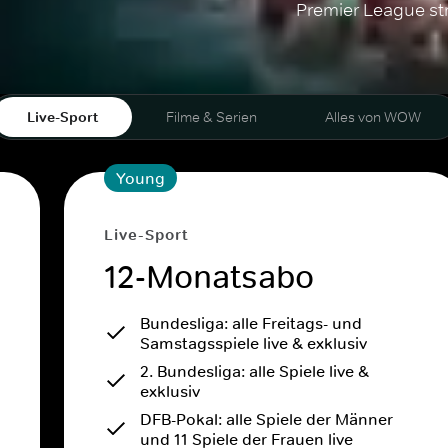
Premier League stre
Live-Sport
Filme & Serien
Alles von WOW
Young
Live-Sport
12-Monatsabo
Bundesliga: alle Freitags- und
Samstagsspiele live & exklusiv
2. Bundesliga: alle Spiele live &
exklusiv
DFB-Pokal: alle Spiele der Männer
und 11 Spiele der Frauen live