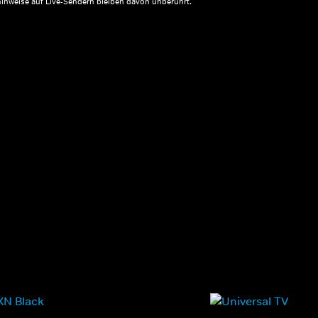
inweise auf Live-Sendern bleiben davon unberührt.