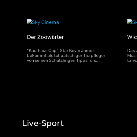
Der Zoowärter
Wick
"Kaufhaus Cop"-Star Kevin James
Das 
bekommt als tollpatschiger Tierpfleger
Musi
von seinen Schützlingen Tipps fürs
Eriv
Balzverhalten. Und stolpert beim Flirten
als 
von einem Fettnäpfchen ins nächste.
wied
Live-Sport