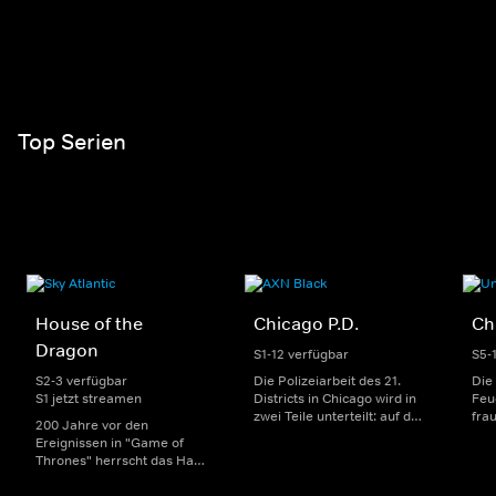
Top Serien
House of the
Chicago P.D.
Ch
Dragon
S1-12 verfügbar
S5-
S2-3 verfügbar
Die Polizeiarbeit des 21.
Die
S1 jetzt streamen
Districts in Chicago wird in
Feu
zwei Teile unterteilt: auf der
fra
200 Jahre vor den
einen Seite sorgen
Dep
Ereignissen in "Game of
uniformierte Polizisten für
sin
Thrones" herrscht das Haus
die Sicherheit auf den
Str
Targaryen mit seinen
Straßen im Bezirk. Auf der
eno