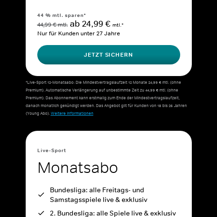
44 % mtl. sparen*
ab 24,99 €
44,99 € mtl.
mtl.*
Nur für Kunden unter 27 Jahre
JETZT SICHERN
*Live-Sport 12-Monatsabo: Die Mindestvertragslaufzeit 12 Monate 24,99 € mtl. (ohne
Premium). Automatische Verlängerung auf unbestimmte Zeit zu 44,99 € mtl. (ohne
Premium). Das Abonnement kann erstmalig zum Ende der Mindestvertragslaufzeit,
danach monatlich gekündigt werden. Das Angebot gilt für Kunden von 18 bis 26 Jahren
(Young Abo).
Weitere Informationen
Live-Sport
Monatsabo
Bundesliga: alle Freitags- und
Samstagsspiele live & exklusiv
2. Bundesliga: alle Spiele live & exklusiv