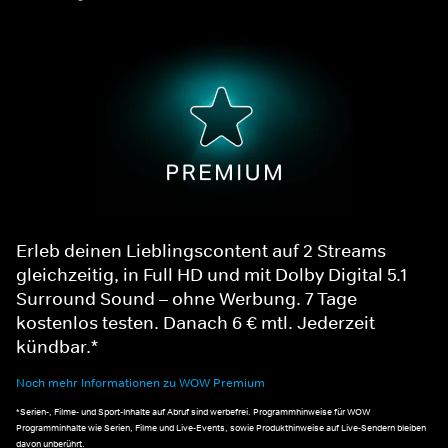
Erleb deinen Lieblingscontent auf 2 Streams
gleichzeitig, in Full HD und mit Dolby Digital 5.1
Surround Sound – ohne Werbung. 7 Tage
kostenlos testen. Danach 6 € mtl. Jederzeit
kündbar.*
Noch mehr Informationen zu WOW Premium
*Serien-, Filme- und Sport-Inhalte auf Abruf sind werbefrei. Programmhinweise für WOW
Programminhalte wie Serien, Filme und Live-Events, sowie Produkthinweise auf Live-Sendern bleiben
davon unberührt.