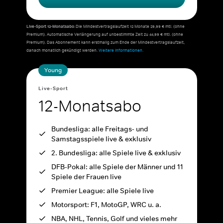
Live-Sport 12-Monatsabo:
Die Mindestvertragslaufzeit 12 Monate 29,99 € mtl. (ohne
Premium). Automatische Verlängerung auf unbestimmte Zeit zu 44,99 € mtl. (ohne
Premium). Das Abonnement kann erstmalig zum Ende der Mindestvertragslaufzeit,
danach monatlich gekündigt werden.
Weitere Informationen.
Young
Live-Sport
12-Monatsabo
Bundesliga: alle Freitags- und
Samstagsspiele live & exklusiv
2. Bundesliga: alle Spiele live & exklusiv
DFB-Pokal: alle Spiele der Männer und 11
Spiele der Frauen live
Premier League: alle Spiele live
Motorsport: F1, MotoGP, WRC u. a.
NBA, NHL, Tennis, Golf und vieles mehr