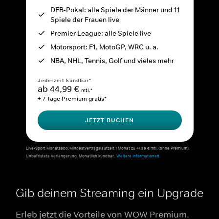
DFB-Pokal: alle Spiele der Männer und 11
Spiele der Frauen live
Premier League: alle Spiele live
Motorsport: F1, MotoGP, WRC u. a.
NBA, NHL, Tennis, Golf und vieles mehr
Jederzeit kündbar*
ab 44,99 €
mtl.*
+ 7 Tage Premium gratis*
JETZT BUCHEN
Live-Sport Monatsabo: Mindestvertragslaufzeit 1 Monat zu 44,99 € mtl. (ohne Premium).
Unbefristete Verlängerung. Monatlich kündbar.
Weitere Informationen.
Gib deinem Streaming ein Upgrade
Erleb jetzt die Vorteile von WOW Premium.