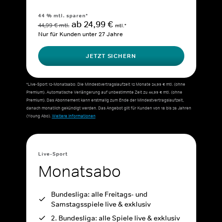
44 % mtl. sparen*
ab 24,99 €
44,99 € mtl.
mtl.*
Nur für Kunden unter 27 Jahre
JETZT SICHERN
*Live-Sport 12-Monatsabo: Die Mindestvertragslaufzeit 12 Monate 24,99 € mtl. (ohne
Premium). Automatische Verlängerung auf unbestimmte Zeit zu 44,99 € mtl. (ohne
Premium). Das Abonnement kann erstmalig zum Ende der Mindestvertragslaufzeit,
danach monatlich gekündigt werden. Das Angebot gilt für Kunden von 18 bis 26 Jahren
(Young Abo).
Weitere Informationen
Live-Sport
Monatsabo
Bundesliga: alle Freitags- und
Samstagsspiele live & exklusiv
2. Bundesliga: alle Spiele live & exklusiv