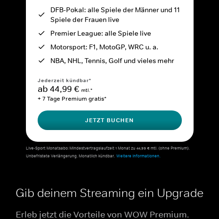
DFB-Pokal: alle Spiele der Männer und 11
Spiele der Frauen live
Premier League: alle Spiele live
Motorsport: F1, MotoGP, WRC u. a.
NBA, NHL, Tennis, Golf und vieles mehr
Jederzeit kündbar*
ab 44,99 €
mtl.*
+ 7 Tage Premium gratis*
JETZT BUCHEN
Live-Sport Monatsabo: Mindestvertragslaufzeit 1 Monat zu 44,99 € mtl. (ohne Premium).
Unbefristete Verlängerung. Monatlich kündbar.
Weitere Informationen.
Gib deinem Streaming ein Upgrade
Erleb jetzt die Vorteile von WOW Premium.