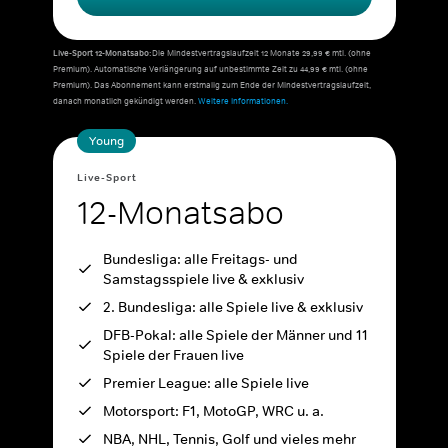
Live-Sport 12-Monatsabo:
Die Mindestvertragslaufzeit 12 Monate 29,99 € mtl. (ohne
Premium). Automatische Verlängerung auf unbestimmte Zeit zu 44,99 € mtl. (ohne
Premium). Das Abonnement kann erstmalig zum Ende der Mindestvertragslaufzeit,
danach monatlich gekündigt werden.
Weitere Informationen.
Young
Live-Sport
12-Monatsabo
Bundesliga: alle Freitags- und
Samstagsspiele live & exklusiv
2. Bundesliga: alle Spiele live & exklusiv
DFB-Pokal: alle Spiele der Männer und 11
Spiele der Frauen live
Premier League: alle Spiele live
Motorsport: F1, MotoGP, WRC u. a.
NBA, NHL, Tennis, Golf und vieles mehr