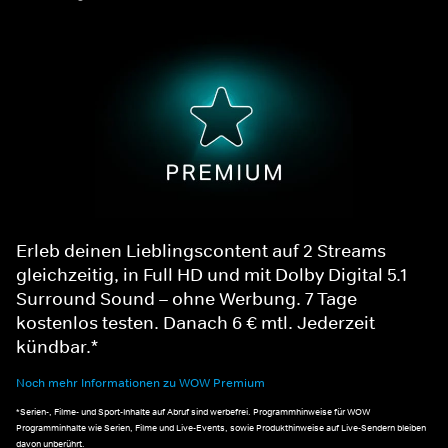
Erleb deinen Lieblingscontent auf 2 Streams
gleichzeitig, in Full HD und mit Dolby Digital 5.1
Surround Sound – ohne Werbung. 7 Tage
kostenlos testen. Danach 6 € mtl. Jederzeit
kündbar.*
Noch mehr Informationen zu WOW Premium
*Serien-, Filme- und Sport-Inhalte auf Abruf sind werbefrei. Programmhinweise für WOW
Programminhalte wie Serien, Filme und Live-Events, sowie Produkthinweise auf Live-Sendern bleiben
davon unberührt.