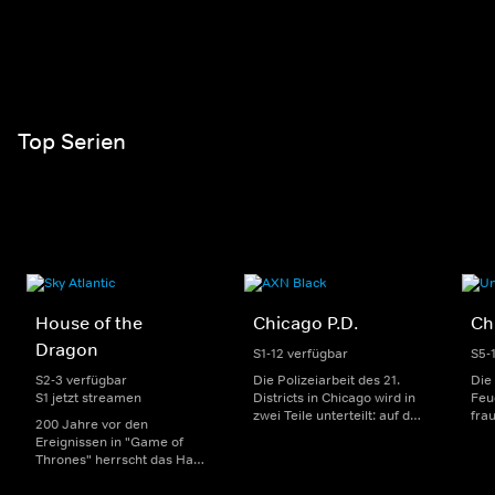
Top Serien
House of the
Chicago P.D.
Ch
Dragon
S1-12 verfügbar
S5-
S2-3 verfügbar
Die Polizeiarbeit des 21.
Die
S1 jetzt streamen
Districts in Chicago wird in
Feu
zwei Teile unterteilt: auf der
fra
200 Jahre vor den
einen Seite sorgen
Dep
Ereignissen in "Game of
uniformierte Polizisten für
sin
Thrones" herrscht das Haus
die Sicherheit auf den
Str
Targaryen mit seinen
Straßen im Bezirk. Auf der
eno