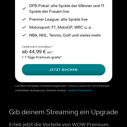
DFB-Pokal: alle Spiele der Männer und 11
Spiele der Frauen live
Premier League: alle Spiele live
Motorsport: F1, MotoGP, WRC u. a.
NBA, NHL, Tennis, Golf und vieles mehr
Jederzeit kündbar*
ab 44,99 €
mtl.*
+ 7 Tage Premium gratis*
JETZT BUCHEN
Live-Sport Monatsabo: Mindestvertragslaufzeit 1 Monat zu 44,99 € mtl. (ohne Premium).
Unbefristete Verlängerung. Monatlich kündbar.
Weitere Informationen.
Gib deinem Streaming ein Upgrade
Erleb jetzt die Vorteile von WOW Premium.