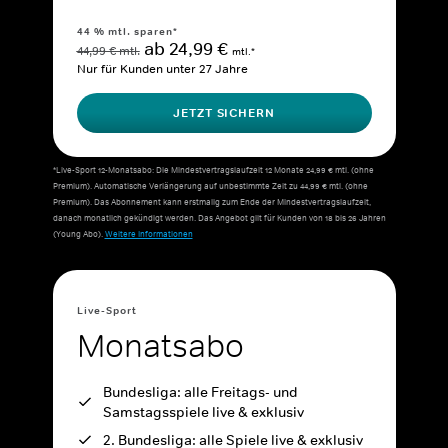
44 % mtl. sparen*
ab 24,99 €
44,99 € mtl.
mtl.*
Nur für Kunden unter 27 Jahre
JETZT SICHERN
*Live-Sport 12-Monatsabo: Die Mindestvertragslaufzeit 12 Monate 24,99 € mtl. (ohne
Premium). Automatische Verlängerung auf unbestimmte Zeit zu 44,99 € mtl. (ohne
Premium). Das Abonnement kann erstmalig zum Ende der Mindestvertragslaufzeit,
danach monatlich gekündigt werden. Das Angebot gilt für Kunden von 18 bis 26 Jahren
(Young Abo).
Weitere Informationen
Live-Sport
Monatsabo
Bundesliga: alle Freitags- und
Samstagsspiele live & exklusiv
2. Bundesliga: alle Spiele live & exklusiv