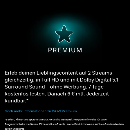
Erleb deinen Lieblingscontent auf 2 Streams
gleichzeitig, in Full HD und mit Dolby Digital 5.1
Surround Sound – ohne Werbung. 7 Tage
kostenlos testen. Danach 6 € mtl. Jederzeit
kündbar.*
Noch mehr Informationen zu WOW Premium
*Serien-, Filme- und Sport-Inhalte auf Abruf sind werbefrei. Programmhinweise für WOW
Programminhalte wie Serien, Filme und Live-Events, sowie Produkthinweise auf Live-Sendern bleiben
davon unberührt.