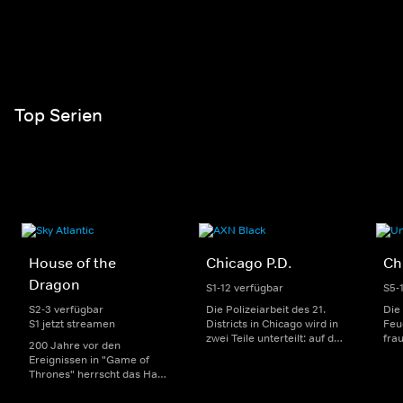
Top Serien
House of the
Chicago P.D.
Ch
Dragon
S1-12 verfügbar
S5-
S2-3 verfügbar
Die Polizeiarbeit des 21.
Die
S1 jetzt streamen
Districts in Chicago wird in
Feu
zwei Teile unterteilt: auf der
fra
200 Jahre vor den
einen Seite sorgen
Dep
Ereignissen in "Game of
uniformierte Polizisten für
sin
Thrones" herrscht das Haus
die Sicherheit auf den
Str
Targaryen mit seinen
Straßen im Bezirk. Auf der
eno