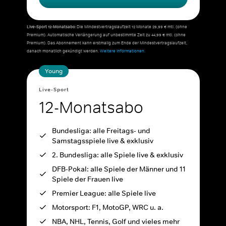
Live-Sport 12-Monatsabo:
Die Mindestvertragslaufzeit 12 Monate 29,99 € mtl. (ohne
Premium). Automatische Verlängerung auf unbestimmte Zeit zu 44,99 € mtl. (ohne
Premium). Das Abonnement kann erstmalig zum Ende der Mindestvertragslaufzeit,
danach monatlich gekündigt werden.
Weitere Informationen.
Young
Live-Sport
12-Monatsabo
Bundesliga: alle Freitags- und
Samstagsspiele live & exklusiv
2. Bundesliga: alle Spiele live & exklusiv
DFB-Pokal: alle Spiele der Männer und 11
Spiele der Frauen live
Premier League: alle Spiele live
Motorsport: F1, MotoGP, WRC u. a.
NBA, NHL, Tennis, Golf und vieles mehr