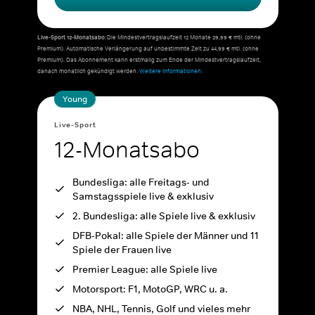
Live-Sport 12-Monatsabo:
Die Mindestvertragslaufzeit 12 Monate 29,99 € mtl. (ohne
Premium). Automatische Verlängerung auf unbestimmte Zeit zu 44,99 € mtl. (ohne
Premium). Das Abonnement kann erstmalig zum Ende der Mindestvertragslaufzeit,
danach monatlich gekündigt werden.
Weitere Informationen.
Young
Live-Sport
12-Monatsabo
Bundesliga: alle Freitags- und
Samstagsspiele live & exklusiv
2. Bundesliga: alle Spiele live & exklusiv
DFB-Pokal: alle Spiele der Männer und 11
Spiele der Frauen live
Premier League: alle Spiele live
Motorsport: F1, MotoGP, WRC u. a.
NBA, NHL, Tennis, Golf und vieles mehr