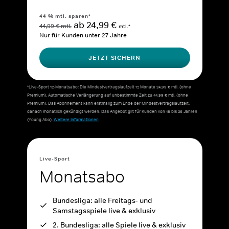
44 % mtl. sparen*
ab 24,99 €
44,99 € mtl.
mtl.*
Nur für Kunden unter 27 Jahre
JETZT SICHERN
*Live-Sport 12-Monatsabo: Die Mindestvertragslaufzeit 12 Monate 24,99 € mtl. (ohne
Premium). Automatische Verlängerung auf unbestimmte Zeit zu 44,99 € mtl. (ohne
Premium). Das Abonnement kann erstmalig zum Ende der Mindestvertragslaufzeit,
danach monatlich gekündigt werden. Das Angebot gilt für Kunden von 18 bis 26 Jahren
(Young Abo).
Weitere Informationen
Live-Sport
Monatsabo
Bundesliga: alle Freitags- und
Samstagsspiele live & exklusiv
2. Bundesliga: alle Spiele live & exklusiv