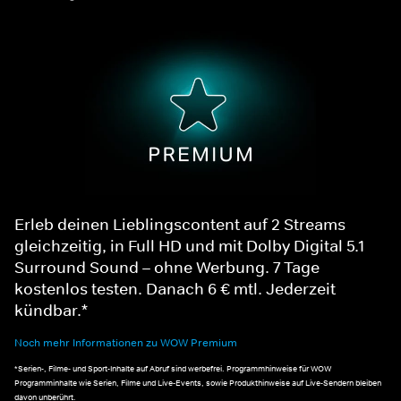
Erleb deinen Lieblingscontent auf 2 Streams
gleichzeitig, in Full HD und mit Dolby Digital 5.1
Surround Sound – ohne Werbung. 7 Tage
kostenlos testen. Danach 6 € mtl. Jederzeit
kündbar.*
Noch mehr Informationen zu WOW Premium
*Serien-, Filme- und Sport-Inhalte auf Abruf sind werbefrei. Programmhinweise für WOW
Programminhalte wie Serien, Filme und Live-Events, sowie Produkthinweise auf Live-Sendern bleiben
davon unberührt.