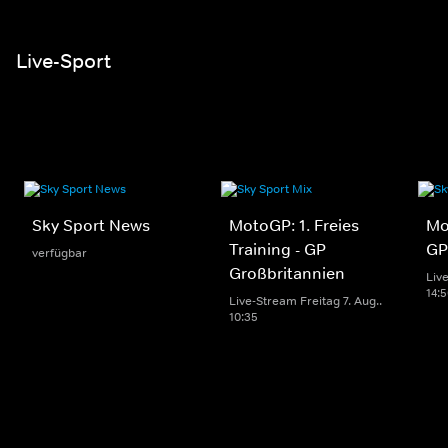
Live-Sport
Sky Sport News
MotoGP: 1. Freies
Mo
Training - GP
GP
verfügbar
Großbritannien
Live
14:
Live-Stream Freitag 7. Aug..
10:35