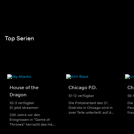
Top Serien
House of the
Chicago P.D.
Ch
Dragon
S1-12 verfügbar
S5-
S2-3 verfügbar
Die Polizeiarbeit des 21.
Die
S1 jetzt streamen
Districts in Chicago wird in
Feu
zwei Teile unterteilt: auf der
fra
200 Jahre vor den
einen Seite sorgen
Dep
Ereignissen in "Game of
uniformierte Polizisten für
sin
Thrones" herrscht das Haus
die Sicherheit auf den
Str
Targaryen mit seinen
Straßen im Bezirk. Auf der
eno