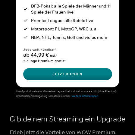
DFB-Pokal: alle Spiele der Männer und 11
Spiele der Frauen live
Premier League: alle Spiele live
Motorsport: F1, MotoGP, WRC u. a.
NBA, NHL, Tennis, Golf und vieles mehr
Jederzeit kündbar*
ab 44,99 €
mtl.*
+ 7 Tage Premium gratis*
JETZT BUCHEN
Live-Sport Monatsabo: Mindestvertragslaufzeit 1 Monat zu 44,99 € mtl. (ohne Premium).
Unbefristete Verlängerung. Monatlich kündbar.
Weitere Informationen.
Gib deinem Streaming ein Upgrade
Erleb jetzt die Vorteile von WOW Premium.