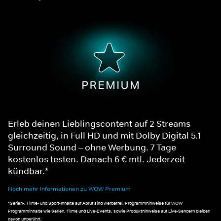
Erleb deinen Lieblingscontent auf 2 Streams
gleichzeitig, in Full HD und mit Dolby Digital 5.1
Surround Sound – ohne Werbung. 7 Tage
kostenlos testen. Danach 6 € mtl. Jederzeit
kündbar.*
Noch mehr Informationen zu WOW Premium
*Serien-, Filme- und Sport-Inhalte auf Abruf sind werbefrei. Programmhinweise für WOW
Programminhalte wie Serien, Filme und Live-Events, sowie Produkthinweise auf Live-Sendern bleiben
davon unberührt.