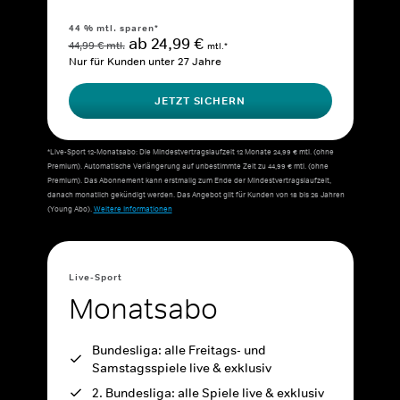
44 % mtl. sparen*
ab 24,99 €
44,99 € mtl.
mtl.*
Nur für Kunden unter 27 Jahre
JETZT SICHERN
*Live-Sport 12-Monatsabo: Die Mindestvertragslaufzeit 12 Monate 24,99 € mtl. (ohne
Premium). Automatische Verlängerung auf unbestimmte Zeit zu 44,99 € mtl. (ohne
Premium). Das Abonnement kann erstmalig zum Ende der Mindestvertragslaufzeit,
danach monatlich gekündigt werden. Das Angebot gilt für Kunden von 18 bis 26 Jahren
(Young Abo).
Weitere Informationen
Live-Sport
Monatsabo
Bundesliga: alle Freitags- und
Samstagsspiele live & exklusiv
2. Bundesliga: alle Spiele live & exklusiv