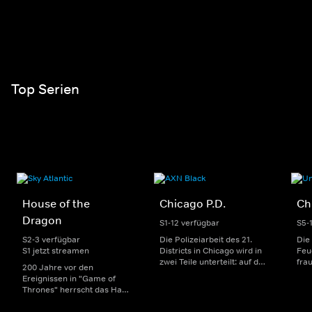
Top Serien
House of the
Chicago P.D.
Ch
Dragon
S1-12 verfügbar
S5-
S2-3 verfügbar
Die Polizeiarbeit des 21.
Die
S1 jetzt streamen
Districts in Chicago wird in
Feu
zwei Teile unterteilt: auf der
fra
200 Jahre vor den
einen Seite sorgen
Dep
Ereignissen in "Game of
uniformierte Polizisten für
sin
Thrones" herrscht das Haus
die Sicherheit auf den
Str
Targaryen mit seinen
Straßen im Bezirk. Auf der
eno