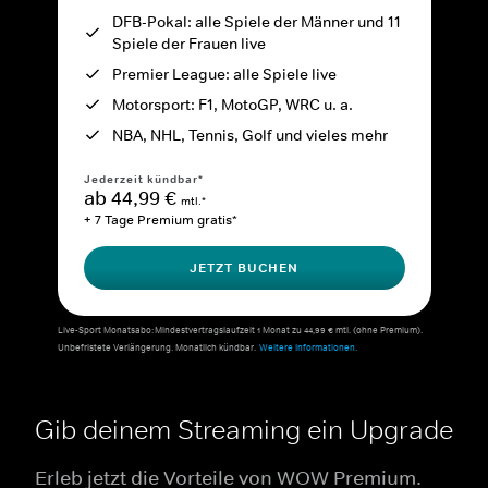
DFB-Pokal: alle Spiele der Männer und 11
Spiele der Frauen live
Premier League: alle Spiele live
Motorsport: F1, MotoGP, WRC u. a.
NBA, NHL, Tennis, Golf und vieles mehr
Jederzeit kündbar*
ab 44,99 €
mtl.*
+ 7 Tage Premium gratis*
JETZT BUCHEN
Live-Sport Monatsabo: Mindestvertragslaufzeit 1 Monat zu 44,99 € mtl. (ohne Premium).
Unbefristete Verlängerung. Monatlich kündbar.
Weitere Informationen.
Gib deinem Streaming ein Upgrade
Erleb jetzt die Vorteile von WOW Premium.