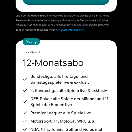
Live-Sport 12-Monatsabo:
Die Mindestvertragslaufzeit 12 Monate 29,99 € mtl. (ohne
Premium). Automatische Verlängerung auf unbestimmte Zeit zu 44,99 € mtl. (ohne
Premium). Das Abonnement kann erstmalig zum Ende der Mindestvertragslaufzeit,
danach monatlich gekündigt werden.
Weitere Informationen.
Young
Live-Sport
12-Monatsabo
Bundesliga: alle Freitags- und
Samstagsspiele live & exklusiv
2. Bundesliga: alle Spiele live & exklusiv
DFB-Pokal: alle Spiele der Männer und 11
Spiele der Frauen live
Premier League: alle Spiele live
Motorsport: F1, MotoGP, WRC u. a.
NBA, NHL, Tennis, Golf und vieles mehr