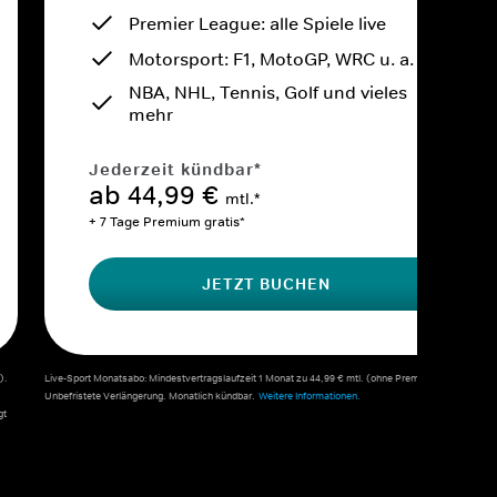
Premier League: alle Spiele live
Motorsport: F1, MotoGP, WRC u. a.
NBA, NHL, Tennis, Golf und vieles
mehr
Jederzeit kündbar*
ab 44,99 €
mtl.*
+ 7 Tage Premium gratis*
JETZT BUCHEN
).
Live-Sport Monatsabo: Mindestvertragslaufzeit 1 Monat zu 44,99 € mtl. (ohne Premium).
Unbefristete Verlängerung. Monatlich kündbar.
Weitere Informationen.
gt