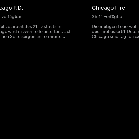
cago P.D.
Chicago Fire
2 verfügbar
S5-14 verfügbar
olizeiarbeit des 21. Districts in
Die mutigen Feuerwehr
go wird in zwei Teile unterteilt: auf
des Firehouse 51-Depa
einen Seite sorgen uniformierte
Chicago sind täglich e
isten für die Sicherheit auf den
Gefahren und einer en
ßen im Bezirk. Auf der anderen Seite
Verantwortung ausgeset
mpft die Intelligence Unit
sie in ihrem Privaten h
nisierte Verbrechen im großen Stil -
müssen den Alltag zwi
n es Serienmorde oder
professioneller Arbeit 
engeschäfte. Der Leiter dieser
Problemen meistern. M
ilung ist Hank Voight, der schon seit
Chef von Truck 81, hat 
en Jahren bei der Polizei von Chicago
seiner Verlobten getren
tet. Seine rechte Hand ist Erin
deswegen in seinen Job
say, eine engagierte Frau, die es zum
jedoch nach dem Tod e
ctive gebracht hat und stets einen
Feuerwehrmannes in Sc
en Kopf bewahrt. Gemeinsam mit
hat Ärger mit seinem K
em Team versucht Hank, Ordnung und
Severide vom Rescue Sq
en in die Straßen des 21. Bezirks zu
Reibereien ist das Dep
gen.
die meisten Team-Mitgl
Ersatzfamilie, die ihnen
den zum Teil traumatis
umzugehen.