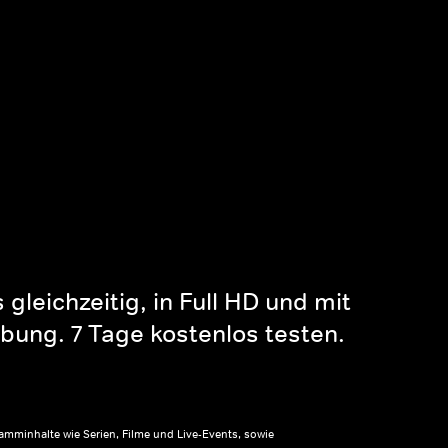
gleichzeitig, in Full HD und mit
bung. 7 Tage kostenlos testen.
amminhalte wie Serien, Filme und Live-Events, sowie