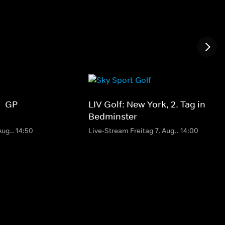
- GP
LIV Golf: New York, 2. Tag in
Bedminster
Aug.. 14:50
Live-Stream Freitag 7. Aug.. 14:00