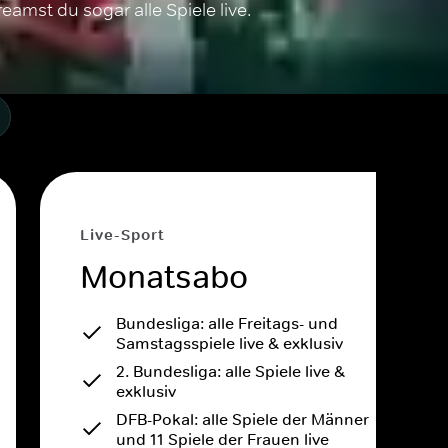
amst du sogar alle Spiele live. 
Live-Sport
Monatsabo
Bundesliga: alle Freitags- und
Samstagsspiele live & exklusiv
2. Bundesliga: alle Spiele live &
exklusiv
DFB-Pokal: alle Spiele der Männer
und 11 Spiele der Frauen live