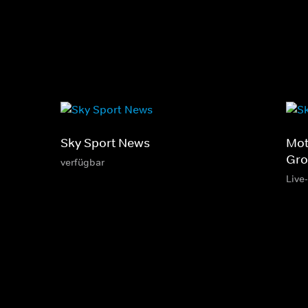
Sky Sport News
Mot
Gro
verfügbar
Live