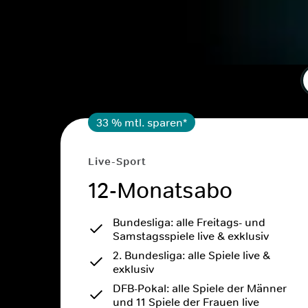
33 % mtl. sparen*
Live-Sport
12-Monatsabo
Bundesliga: alle Freitags- und
Samstagsspiele live & exklusiv
2. Bundesliga: alle Spiele live &
exklusiv
DFB-Pokal: alle Spiele der Männer
und 11 Spiele der Frauen live