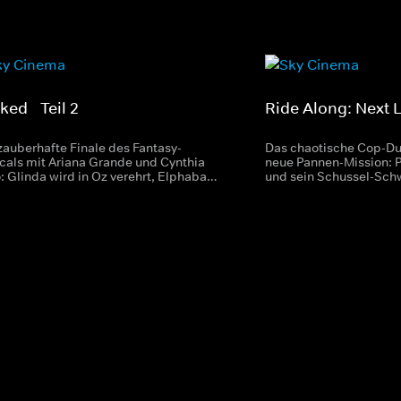
ed - Teil 2
Ride Along: Next 
zauberhafte Finale des Fantasy-
Das chaotische Cop-Du
cals mit Ariana Grande und Cynthia
neue Pannen-Mission: 
o: Glinda wird in Oz verehrt, Elphaba
und sein Schussel-Sch
böse Hexe verteufelt. Können sie
sollen in Miami einen 
er zueinanderfinden?
hochnehmen.