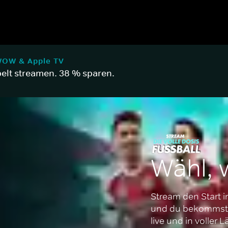
 WOW & Apple TV
elt streamen. 38 % sparen.
Wähl, 
Stream den Start i
und du bekommst a
live und in voller