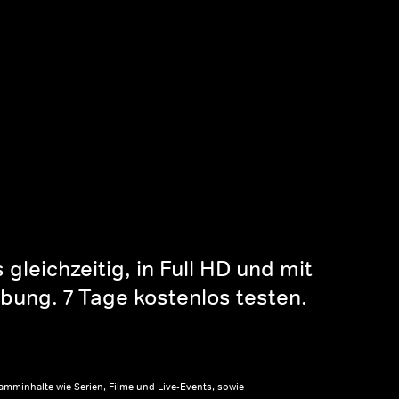
gleichzeitig, in Full HD und mit
bung. 7 Tage kostenlos testen.
amminhalte wie Serien, Filme und Live-Events, sowie