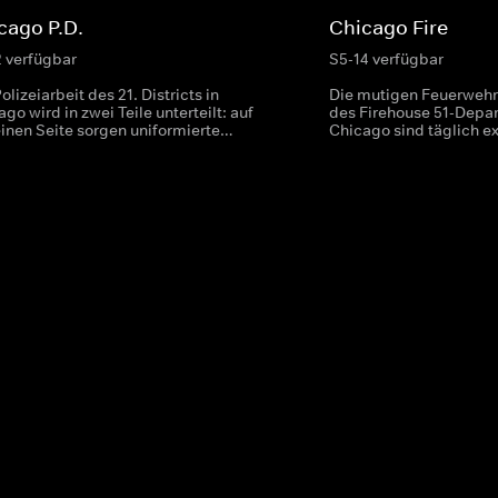
cago P.D.
Chicago Fire
2 verfügbar
S5-14 verfügbar
olizeiarbeit des 21. Districts in
Die mutigen Feuerwehr
go wird in zwei Teile unterteilt: auf
des Firehouse 51-Depa
einen Seite sorgen uniformierte
Chicago sind täglich e
isten für die Sicherheit auf den
Gefahren und einer en
ßen im Bezirk. Auf der anderen Seite
Verantwortung ausgeset
mpft die Intelligence Unit
sie in ihrem Privaten h
nisierte Verbrechen im großen Stil -
müssen den Alltag zwi
n es Serienmorde oder
professioneller Arbeit 
engeschäfte. Der Leiter dieser
Problemen meistern. M
ilung ist Hank Voight, der schon seit
Chef von Truck 81, hat 
en Jahren bei der Polizei von Chicago
seiner Verlobten getren
tet. Seine rechte Hand ist Erin
deswegen in seinen Job
say, eine engagierte Frau, die es zum
jedoch nach dem Tod e
ctive gebracht hat und stets einen
Feuerwehrmannes in Sc
en Kopf bewahrt. Gemeinsam mit
hat Ärger mit seinem K
em Team versucht Hank, Ordnung und
Severide vom Rescue Sq
en in die Straßen des 21. Bezirks zu
Reibereien ist das Dep
gen.
die meisten Team-Mitgl
Ersatzfamilie, die ihnen
den zum Teil traumatis
umzugehen.