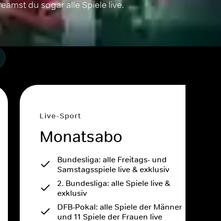
amst du sogar alle Spiele live. 
Live-Sport
Monatsabo
Bundesliga: alle Freitags- und
Samstagsspiele live & exklusiv
2. Bundesliga: alle Spiele live &
exklusiv
DFB-Pokal: alle Spiele der Männer
und 11 Spiele der Frauen live