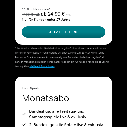
44 % mtl. sparen*
ab 24,99 €
44,99 € mtl.
mtl.*
Nur für Kunden unter 27 Jahre
JETZT SICHERN
*Live-Sport 12-Monatsabo: Die Mindestvertragslaufzeit 12 Monate 24,99 € mtl. (ohne
Premium). Automatische Verlängerung auf unbestimmte Zeit zu 44,99 € mtl. (ohne
Premium). Das Abonnement kann erstmalig zum Ende der Mindestvertragslaufzeit,
danach monatlich gekündigt werden. Das Angebot gilt für Kunden von 18 bis 26 Jahren
(Young Abo).
Weitere Informationen
Live-Sport
Monatsabo
Bundesliga: alle Freitags- und
Samstagsspiele live & exklusiv
2. Bundesliga: alle Spiele live & exklusiv