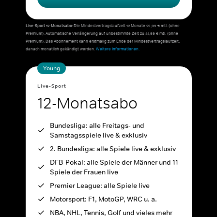
Live-Sport 12-Monatsabo:
Die Mindestvertragslaufzeit 12 Monate 29,99 € mtl. (ohne
Premium). Automatische Verlängerung auf unbestimmte Zeit zu 44,99 € mtl. (ohne
Premium). Das Abonnement kann erstmalig zum Ende der Mindestvertragslaufzeit,
danach monatlich gekündigt werden.
Weitere Informationen.
Young
Live-Sport
12-Monatsabo
Bundesliga: alle Freitags- und
Samstagsspiele live & exklusiv
2. Bundesliga: alle Spiele live & exklusiv
DFB-Pokal: alle Spiele der Männer und 11
Spiele der Frauen live
Premier League: alle Spiele live
Motorsport: F1, MotoGP, WRC u. a.
NBA, NHL, Tennis, Golf und vieles mehr