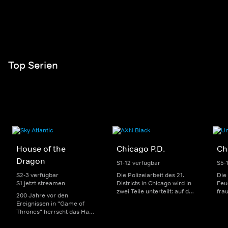
Top Serien
House of the
Chicago P.D.
Ch
Dragon
S1-12 verfügbar
S5-
S2-3 verfügbar
Die Polizeiarbeit des 21.
Die
S1 jetzt streamen
Districts in Chicago wird in
Feu
zwei Teile unterteilt: auf der
fra
200 Jahre vor den
einen Seite sorgen
Dep
Ereignissen in "Game of
uniformierte Polizisten für
sin
Thrones" herrscht das Haus
die Sicherheit auf den
Str
Targaryen mit seinen
Straßen im Bezirk. Auf der
eno