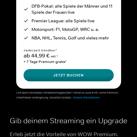
DFB-Pokal: alle Spiele der Männer und 11
Spiele der Frauen live
Premier League: alle Spiele live
Motorsport: F1, MotoGP, WRC u. a.
NBA, NHL, Tennis, Golf und vieles mehr
Jederzeit kündbar*
ab 44,99 €
mtl.*
+ 7 Tage Premium gratis*
JETZT BUCHEN
Live-Sport Monatsabo: Mindestvertragslaufzeit 1 Monat zu 44,99 € mtl. (ohne Premium).
Unbefristete Verlängerung. Monatlich kündbar.
Weitere Informationen.
Gib deinem Streaming ein Upgrade
Erleb jetzt die Vorteile von WOW Premium.