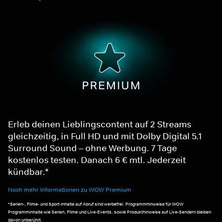
Erleb deinen Lieblingscontent auf 2 Streams
gleichzeitig, in Full HD und mit Dolby Digital 5.1
Surround Sound – ohne Werbung. 7 Tage
kostenlos testen. Danach 6 € mtl. Jederzeit
kündbar.*
Noch mehr Informationen zu WOW Premium
*Serien-, Filme- und Sport-Inhalte auf Abruf sind werbefrei. Programmhinweise für WOW
Programminhalte wie Serien, Filme und Live-Events, sowie Produkthinweise auf Live-Sendern bleiben
davon unberührt.