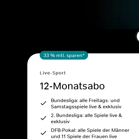
33 % mtl. sparen*
Live-Sport
12-Monatsabo
Bundesliga: alle Freitags- und
Samstagsspiele live & exklusiv
2. Bundesliga: alle Spiele live &
exklusiv
DFB-Pokal: alle Spiele der Männer
und 11 Spiele der Frauen live