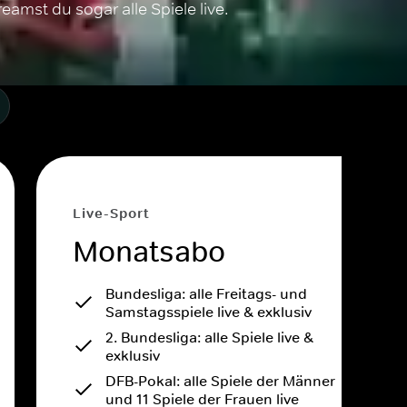
amst du sogar alle Spiele live. 
Live-Sport
Monatsabo
Bundesliga: alle Freitags- und
Samstagsspiele live & exklusiv
2. Bundesliga: alle Spiele live &
exklusiv
DFB-Pokal: alle Spiele der Männer
und 11 Spiele der Frauen live