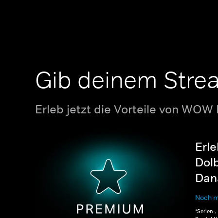
Gib deinem Stre
Erleb jetzt die Vorteile von WOW
Erle
Dolb
Dana
Noch m
*Serien-