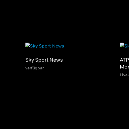
Sky Sport News
ATP
Mon
verfügbar
Live