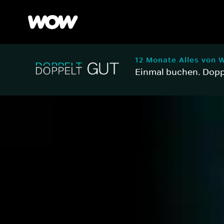
12 Monate Alles von
Einmal buchen. Dopp