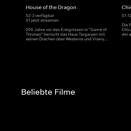
House of the Dragon
Chi
S2-3 verfügbar
S1-1
S1 jetzt streamen
Die P
200 Jahre vor den Ereignissen in "Game of
Chica
Thrones" herrscht das Haus Targaryen mit
der 
seinen Drachen über Westeros und Viserys
Poliz
I. sitzt auf dem Eisernen Thron. Als es
Stra
jedoch um seine Nachfolge geht,
bekä
entbrennt ein erbitterter Kampf um die
orga
Macht.
seie
Drog
Abte
viel
arbei
Lind
Dete
Beliebte Filme
kühl
sein
Fried
brin