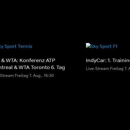
 & WTA: Konferenz ATP
IndyCar: 1. Trainin
treal & WTA Toronto 6. Tag
Live-Stream Freitag 7. 
-Stream Freitag 7. Aug.. 16:30