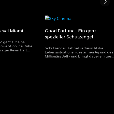
Level Miami
Good Fortune - Ein ganz
spezieller Schutzengel
o geht auf eine
Power-Cop Ice Cube
Schutzengel Gabriel vertauscht die
wager Kevin Hart
Lebenssituationen des armen Arj und des
Drogenboss
Millionärs Jeff - und bringt dabei einiges
durcheinander. Komödie mit Keanu
Reeves, Seth Rogen und Aziz Ansari.