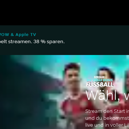
 WOW & Apple TV
elt streamen. 38 % sparen.
Wähl, 
Stream den Start i
und du bekommst a
live und in voller