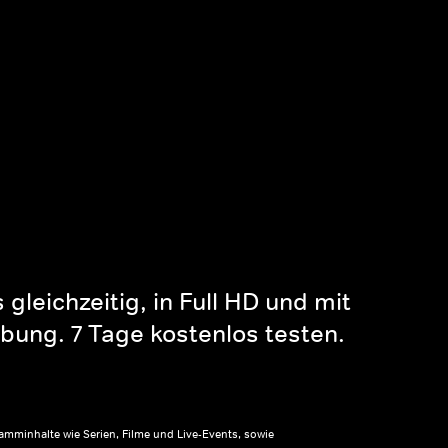
gleichzeitig, in Full HD und mit
bung. 7 Tage kostenlos testen.
amminhalte wie Serien, Filme und Live-Events, sowie