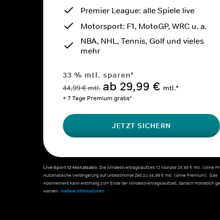
Premier League: alle Spiele live
Motorsport: F1, MotoGP, WRC u. a.
NBA, NHL, Tennis, Golf und vieles
mehr
33 % mtl. sparen*
ab 29,99 €
44,99 € mtl.
mtl.*
+ 7 Tage Premium gratis*
JETZT SICHERN
Live-Sport 12-Monatsabo:
Die Mindestvertragslaufzeit 12 Monate 29,99 € mtl. (ohne P
Automatische Verlängerung auf unbestimmte Zeit zu 44,99 € mtl. (ohne Premium). Das
Abonnement kann erstmalig zum Ende der Mindestvertragslaufzeit, danach monatlich ge
werden.
Weitere Informationen.