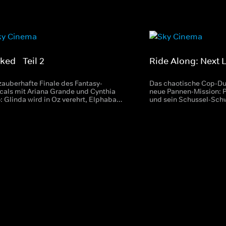
ed - Teil 2
Ride Along: Next 
zauberhafte Finale des Fantasy-
Das chaotische Cop-Du
cals mit Ariana Grande und Cynthia
neue Pannen-Mission: 
o: Glinda wird in Oz verehrt, Elphaba
und sein Schussel-Sch
böse Hexe verteufelt. Können sie
sollen in Miami einen 
er zueinanderfinden?
hochnehmen.