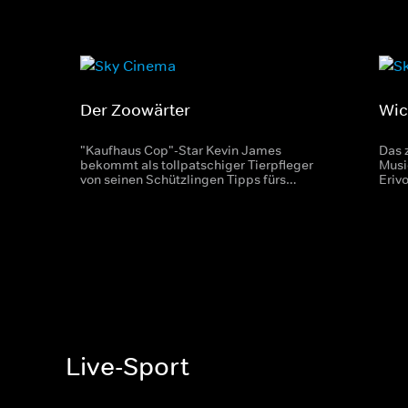
Der Zoowärter
Wick
"Kaufhaus Cop"-Star Kevin James
Das 
bekommt als tollpatschiger Tierpfleger
Musi
von seinen Schützlingen Tipps fürs
Eriv
Balzverhalten. Und stolpert beim Flirten
als 
von einem Fettnäpfchen ins nächste.
wied
Live-Sport