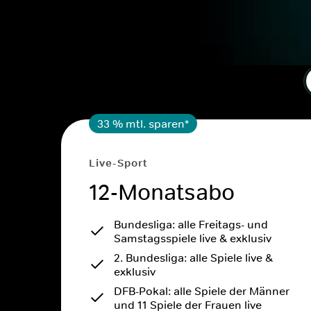
33 % mtl. sparen*
Live-Sport
12-Monatsabo
Bundesliga: alle Freitags- und
Samstagsspiele live & exklusiv
2. Bundesliga: alle Spiele live &
exklusiv
DFB-Pokal: alle Spiele der Männer
und 11 Spiele der Frauen live