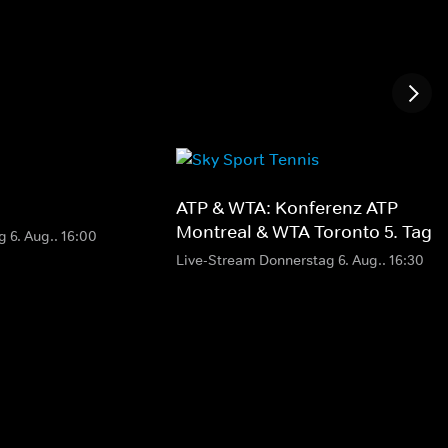
ATP & WTA: Konferenz ATP
Montreal & WTA Toronto 5. Tag
 6. Aug.. 16:00
Live-Stream Donnerstag 6. Aug.. 16:30