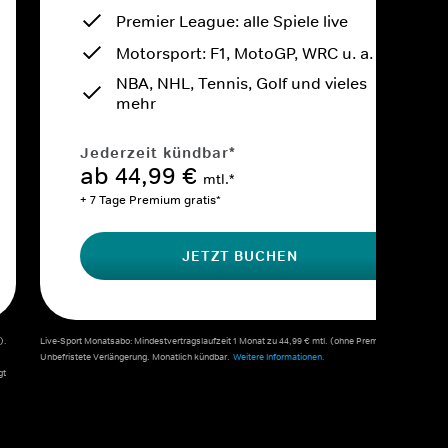
Premier League: alle Spiele live
Motorsport: F1, MotoGP, WRC u. a.
NBA, NHL, Tennis, Golf und vieles
mehr
Jederzeit kündbar*
ab 44,99 €
mtl.*
+ 7 Tage Premium gratis*
JETZT BUCHEN
).
Live-Sport Monatsabo: Mindestvertragslaufzeit 1 Monat zu 44,99 € mtl. (ohne Premium).
Unbefristete Verlängerung. Monatlich kündbar.
Weitere Informationen.
gt