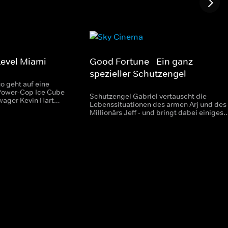
Level Miami
Good Fortune - Ein ganz
spezieller Schutzengel
o geht auf eine
Power-Cop Ice Cube
Schutzengel Gabriel vertauscht die
wager Kevin Hart
Lebenssituationen des armen Arj und des
Drogenboss
Millionärs Jeff - und bringt dabei einiges
durcheinander. Komödie mit Keanu
Reeves, Seth Rogen und Aziz Ansari.