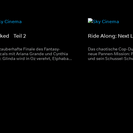
ed - Teil 2
Ride Along: Next 
zauberhafte Finale des Fantasy-
Das chaotische Cop-Du
cals mit Ariana Grande und Cynthia
neue Pannen-Mission: 
o: Glinda wird in Oz verehrt, Elphaba
und sein Schussel-Sch
böse Hexe verteufelt. Können sie
sollen in Miami einen 
er zueinanderfinden?
hochnehmen.