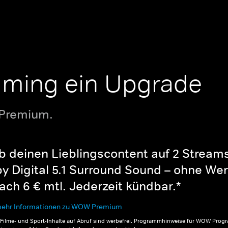
aming ein Upgrade
 Premium.
b deinen Lieblingscontent auf 2 Streams 
y Digital 5.1 Surround Sound – ohne Wer
ch 6 € mtl. Jederzeit kündbar.*
ehr Informationen zu WOW Premium
, Filme- und Sport-Inhalte auf Abruf sind werbefrei. Programmhinweise für WOW Progr