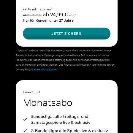
44 % mtl. sparen*
ab 24,99 €
44,99 € mtl.
mtl.*
Nur für Kunden unter 27 Jahre
JETZT SICHERN
*Live-Sport 12-Monatsabo: Die Mindestvertragslaufzeit 12 Monate 24,99 € mtl. (ohne
Premium). Automatische Verlängerung auf unbestimmte Zeit zu 44,99 € mtl. (ohne
Premium). Das Abonnement kann erstmalig zum Ende der Mindestvertragslaufzeit,
danach monatlich gekündigt werden. Das Angebot gilt für Kunden von 18 bis 26 Jahren
(Young Abo).
Weitere Informationen
Live-Sport
Monatsabo
Bundesliga: alle Freitags- und
Samstagsspiele live & exklusiv
2. Bundesliga: alle Spiele live & exklusiv