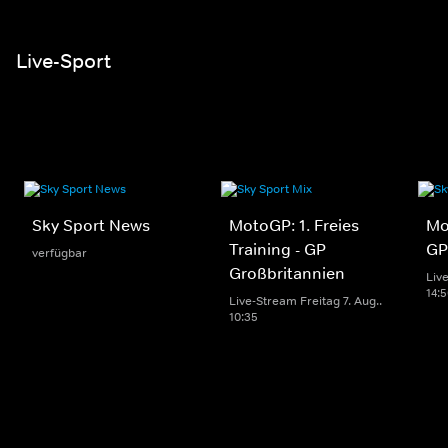
Live-Sport
Sky Sport News
MotoGP: 1. Freies
Mo
Training - GP
GP
verfügbar
Großbritannien
Live
14:
Live-Stream Freitag 7. Aug..
10:35