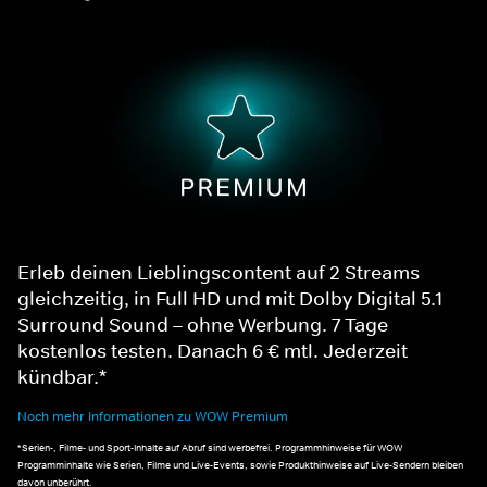
Erleb deinen Lieblingscontent auf 2 Streams
gleichzeitig, in Full HD und mit Dolby Digital 5.1
Surround Sound – ohne Werbung. 7 Tage
kostenlos testen. Danach 6 € mtl. Jederzeit
kündbar.*
Noch mehr Informationen zu WOW Premium
*Serien-, Filme- und Sport-Inhalte auf Abruf sind werbefrei. Programmhinweise für WOW
Programminhalte wie Serien, Filme und Live-Events, sowie Produkthinweise auf Live-Sendern bleiben
davon unberührt.