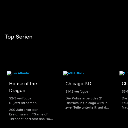
Top Serien
House of the
Chicago P.D.
Ch
Dragon
S1-12 verfügbar
S5-
S2-3 verfügbar
Die Polizeiarbeit des 21.
Die
S1 jetzt streamen
Districts in Chicago wird in
Feu
zwei Teile unterteilt: auf der
fra
200 Jahre vor den
einen Seite sorgen
Dep
Ereignissen in "Game of
uniformierte Polizisten für
sin
Thrones" herrscht das Haus
die Sicherheit auf den
Str
Targaryen mit seinen
Straßen im Bezirk. Auf der
eno