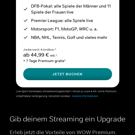
DFB-Pokal: alle Spiele der Männer und 11
Spiele der Frauen live
Premier League: alle Spiele live
Motorsport: F1, MotoGP, WRC u. a.
NBA, NHL, Tennis, Golf und vieles mehr
Jederzeit kündbar*
ab 44,99 €
mtl.*
+ 7 Tage Premium gratis*
JETZT BUCHEN
Live-Sport Monatsabo: Mindestvertragslaufzeit 1 Monat zu 44,99 € mtl. (ohne Premium).
Unbefristete Verlängerung. Monatlich kündbar.
Weitere Informationen.
Gib deinem Streaming ein Upgrade
Erleb jetzt die Vorteile von WOW Premium.