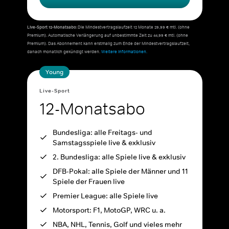
Live-Sport 12-Monatsabo:
Die Mindestvertragslaufzeit 12 Monate 29,99 € mtl. (ohne
Premium). Automatische Verlängerung auf unbestimmte Zeit zu 44,99 € mtl. (ohne
Premium). Das Abonnement kann erstmalig zum Ende der Mindestvertragslaufzeit,
danach monatlich gekündigt werden.
Weitere Informationen.
Young
Live-Sport
12-Monatsabo
Bundesliga: alle Freitags- und
Samstagsspiele live & exklusiv
2. Bundesliga: alle Spiele live & exklusiv
DFB-Pokal: alle Spiele der Männer und 11
Spiele der Frauen live
Premier League: alle Spiele live
Motorsport: F1, MotoGP, WRC u. a.
NBA, NHL, Tennis, Golf und vieles mehr