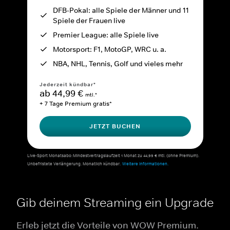
DFB-Pokal: alle Spiele der Männer und 11
Spiele der Frauen live
Premier League: alle Spiele live
Motorsport: F1, MotoGP, WRC u. a.
NBA, NHL, Tennis, Golf und vieles mehr
Jederzeit kündbar*
ab 44,99 €
mtl.*
+ 7 Tage Premium gratis*
JETZT BUCHEN
Live-Sport Monatsabo: Mindestvertragslaufzeit 1 Monat zu 44,99 € mtl. (ohne Premium).
Unbefristete Verlängerung. Monatlich kündbar.
Weitere Informationen.
Gib deinem Streaming ein Upgrade
Erleb jetzt die Vorteile von WOW Premium.