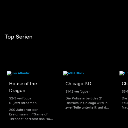
Top Serien
House of the
Chicago P.D.
Ch
Dragon
S1-12 verfügbar
S5-
S2-3 verfügbar
Die Polizeiarbeit des 21.
Die
S1 jetzt streamen
Districts in Chicago wird in
Feu
zwei Teile unterteilt: auf der
fra
200 Jahre vor den
einen Seite sorgen
Dep
Ereignissen in "Game of
uniformierte Polizisten für
sin
Thrones" herrscht das Haus
die Sicherheit auf den
Str
Targaryen mit seinen
Straßen im Bezirk. Auf der
eno