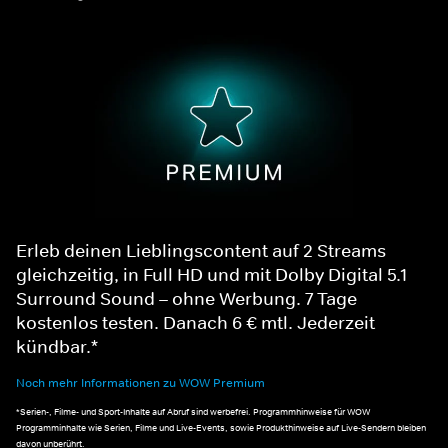
Erleb deinen Lieblingscontent auf 2 Streams
gleichzeitig, in Full HD und mit Dolby Digital 5.1
Surround Sound – ohne Werbung. 7 Tage
kostenlos testen. Danach 6 € mtl. Jederzeit
kündbar.*
Noch mehr Informationen zu WOW Premium
*Serien-, Filme- und Sport-Inhalte auf Abruf sind werbefrei. Programmhinweise für WOW
Programminhalte wie Serien, Filme und Live-Events, sowie Produkthinweise auf Live-Sendern bleiben
davon unberührt.