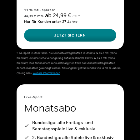
44 % mtl. sparen*
ab 24,99 €
44,99 € mtl.
mtl.*
Nur für Kunden unter 27 Jahre
JETZT SICHERN
*Live-Sport 12-Monatsabo: Die Mindestvertragslaufzeit 12 Monate 24,99 € mtl. (ohne
Premium). Automatische Verlängerung auf unbestimmte Zeit zu 44,99 € mtl. (ohne
Premium). Das Abonnement kann erstmalig zum Ende der Mindestvertragslaufzeit,
danach monatlich gekündigt werden. Das Angebot gilt für Kunden von 18 bis 26 Jahren
(Young Abo).
Weitere Informationen
Live-Sport
Monatsabo
Bundesliga: alle Freitags- und
Samstagsspiele live & exklusiv
2. Bundesliga: alle Spiele live & exklusiv