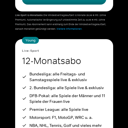
Live-Sport 12-Monatsabo:
Die Mindestvertragslaufzeit 12 Monate 29,99 € mtl. (ohne
Premium). Automatische Verlängerung auf unbestimmte Zeit zu 44,99 € mtl. (ohne
Premium). Das Abonnement kann erstmalig zum Ende der Mindestvertragslaufzeit,
danach monatlich gekündigt werden.
Weitere Informationen.
Young
Live-Sport
12-Monatsabo
Bundesliga: alle Freitags- und
Samstagsspiele live & exklusiv
2. Bundesliga: alle Spiele live & exklusiv
DFB-Pokal: alle Spiele der Männer und 11
Spiele der Frauen live
Premier League: alle Spiele live
Motorsport: F1, MotoGP, WRC u. a.
NBA, NHL, Tennis, Golf und vieles mehr