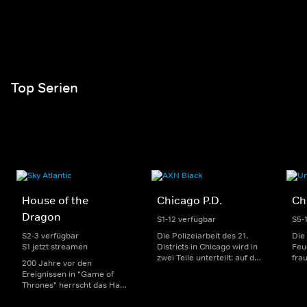
Top Serien
House of the
Chicago P.D.
Ch
Dragon
S1-12 verfügbar
S5-
S2-3 verfügbar
Die Polizeiarbeit des 21.
Die
S1 jetzt streamen
Districts in Chicago wird in
Feu
zwei Teile unterteilt: auf der
fra
200 Jahre vor den
einen Seite sorgen
Dep
Ereignissen in "Game of
uniformierte Polizisten für
sin
Thrones" herrscht das Haus
die Sicherheit auf den
Str
Targaryen mit seinen
Straßen im Bezirk. Auf der
eno