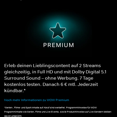
Erleb deinen Lieblingscontent auf 2 Streams
gleichzeitig, in Full HD und mit Dolby Digital 5.1
Surround Sound – ohne Werbung. 7 Tage
kostenlos testen. Danach 6 € mtl. Jederzeit
kündbar.*
Noch mehr Informationen zu WOW Premium
*Serien-, Filme- und Sport-Inhalte auf Abruf sind werbefrei. Programmhinweise für WOW
Programminhalte wie Serien, Filme und Live-Events, sowie Produkthinweise auf Live-Sendern bleiben
davon unberührt.