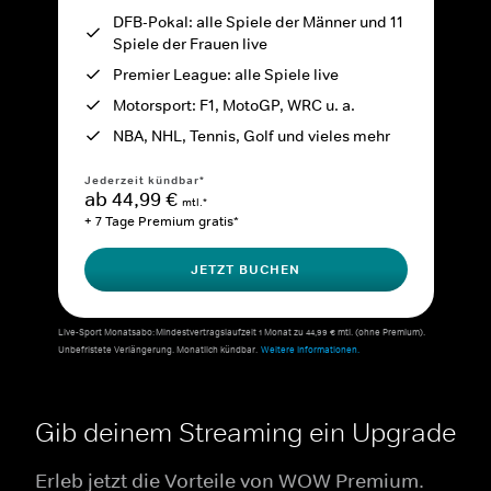
DFB-Pokal: alle Spiele der Männer und 11
Spiele der Frauen live
Premier League: alle Spiele live
Motorsport: F1, MotoGP, WRC u. a.
NBA, NHL, Tennis, Golf und vieles mehr
Jederzeit kündbar*
ab 44,99 €
mtl.*
+ 7 Tage Premium gratis*
JETZT BUCHEN
Live-Sport Monatsabo: Mindestvertragslaufzeit 1 Monat zu 44,99 € mtl. (ohne Premium).
Unbefristete Verlängerung. Monatlich kündbar.
Weitere Informationen.
Gib deinem Streaming ein Upgrade
Erleb jetzt die Vorteile von WOW Premium.