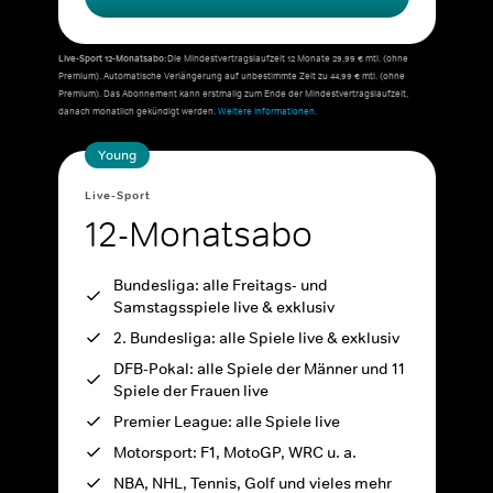
Live-Sport 12-Monatsabo:
Die Mindestvertragslaufzeit 12 Monate 29,99 € mtl. (ohne
Premium). Automatische Verlängerung auf unbestimmte Zeit zu 44,99 € mtl. (ohne
Premium). Das Abonnement kann erstmalig zum Ende der Mindestvertragslaufzeit,
danach monatlich gekündigt werden.
Weitere Informationen.
Young
Live-Sport
12-Monatsabo
Bundesliga: alle Freitags- und
Samstagsspiele live & exklusiv
2. Bundesliga: alle Spiele live & exklusiv
DFB-Pokal: alle Spiele der Männer und 11
Spiele der Frauen live
Premier League: alle Spiele live
Motorsport: F1, MotoGP, WRC u. a.
NBA, NHL, Tennis, Golf und vieles mehr