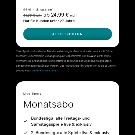
44 % mtl. sparen*
ab 24,99 €
44,99 € mtl.
mtl.*
Nur für Kunden unter 27 Jahre
JETZT SICHERN
*Live-Sport 12-Monatsabo: Die Mindestvertragslaufzeit 12 Monate 24,99 € mtl. (ohne
Premium). Automatische Verlängerung auf unbestimmte Zeit zu 44,99 € mtl. (ohne
Premium). Das Abonnement kann erstmalig zum Ende der Mindestvertragslaufzeit,
danach monatlich gekündigt werden. Das Angebot gilt für Kunden von 18 bis 26 Jahren
(Young Abo).
Weitere Informationen
Live-Sport
Monatsabo
Bundesliga: alle Freitags- und
Samstagsspiele live & exklusiv
2. Bundesliga: alle Spiele live & exklusiv