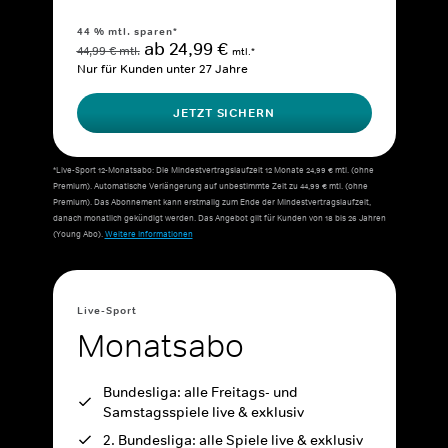
44 % mtl. sparen*
ab 24,99 €
44,99 € mtl.
mtl.*
Nur für Kunden unter 27 Jahre
JETZT SICHERN
*Live-Sport 12-Monatsabo: Die Mindestvertragslaufzeit 12 Monate 24,99 € mtl. (ohne
Premium). Automatische Verlängerung auf unbestimmte Zeit zu 44,99 € mtl. (ohne
Premium). Das Abonnement kann erstmalig zum Ende der Mindestvertragslaufzeit,
danach monatlich gekündigt werden. Das Angebot gilt für Kunden von 18 bis 26 Jahren
(Young Abo).
Weitere Informationen
Live-Sport
Monatsabo
Bundesliga: alle Freitags- und
Samstagsspiele live & exklusiv
2. Bundesliga: alle Spiele live & exklusiv