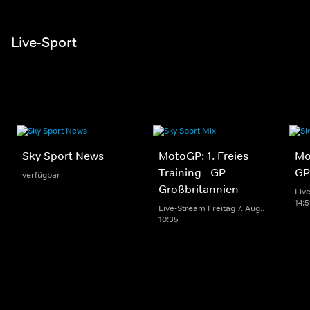
Live-Sport
Sky Sport News
MotoGP: 1. Freies
Mo
Training - GP
GP
verfügbar
Großbritannien
Live
14:
Live-Stream Freitag 7. Aug..
10:35