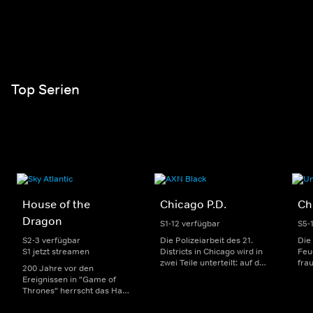
Top Serien
House of the
Chicago P.D.
Ch
Dragon
S1-12 verfügbar
S5-
S2-3 verfügbar
Die Polizeiarbeit des 21.
Die
S1 jetzt streamen
Districts in Chicago wird in
Feu
zwei Teile unterteilt: auf der
fra
200 Jahre vor den
einen Seite sorgen
Dep
Ereignissen in "Game of
uniformierte Polizisten für
sin
Thrones" herrscht das Haus
die Sicherheit auf den
Str
Targaryen mit seinen
Straßen im Bezirk. Auf der
eno