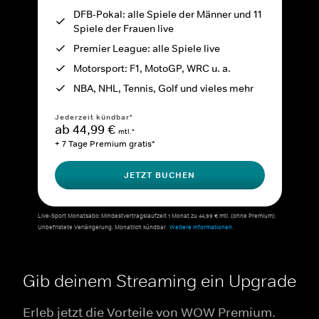
DFB-Pokal: alle Spiele der Männer und 11
Spiele der Frauen live
Premier League: alle Spiele live
Motorsport: F1, MotoGP, WRC u. a.
NBA, NHL, Tennis, Golf und vieles mehr
Jederzeit kündbar*
ab 44,99 €
mtl.*
+ 7 Tage Premium gratis*
JETZT BUCHEN
Live-Sport Monatsabo: Mindestvertragslaufzeit 1 Monat zu 44,99 € mtl. (ohne Premium).
Unbefristete Verlängerung. Monatlich kündbar.
Weitere Informationen.
Gib deinem Streaming ein Upgrade
Erleb jetzt die Vorteile von WOW Premium.