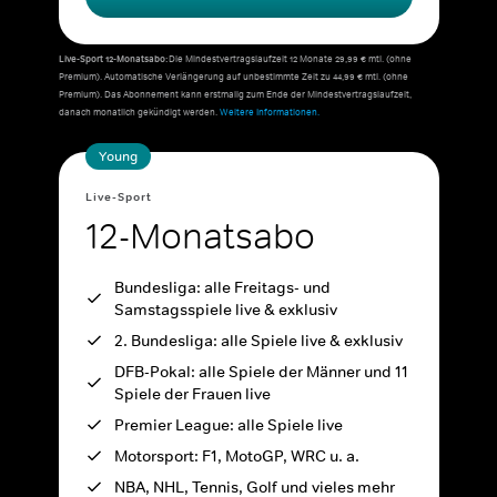
Live-Sport 12-Monatsabo:
Die Mindestvertragslaufzeit 12 Monate 29,99 € mtl. (ohne
Premium). Automatische Verlängerung auf unbestimmte Zeit zu 44,99 € mtl. (ohne
Premium). Das Abonnement kann erstmalig zum Ende der Mindestvertragslaufzeit,
danach monatlich gekündigt werden.
Weitere Informationen.
Young
Live-Sport
12-Monatsabo
Bundesliga: alle Freitags- und
Samstagsspiele live & exklusiv
2. Bundesliga: alle Spiele live & exklusiv
DFB-Pokal: alle Spiele der Männer und 11
Spiele der Frauen live
Premier League: alle Spiele live
Motorsport: F1, MotoGP, WRC u. a.
NBA, NHL, Tennis, Golf und vieles mehr