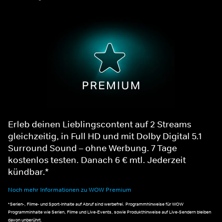
Erleb deinen Lieblingscontent auf 2 Streams
gleichzeitig, in Full HD und mit Dolby Digital 5.1
Surround Sound – ohne Werbung. 7 Tage
kostenlos testen. Danach 6 € mtl. Jederzeit
kündbar.*
Noch mehr Informationen zu WOW Premium
*Serien-, Filme- und Sport-Inhalte auf Abruf sind werbefrei. Programmhinweise für WOW
Programminhalte wie Serien, Filme und Live-Events, sowie Produkthinweise auf Live-Sendern bleiben
davon unberührt.