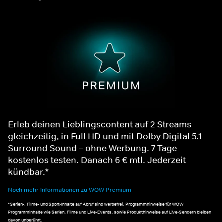
Erleb deinen Lieblingscontent auf 2 Streams
gleichzeitig, in Full HD und mit Dolby Digital 5.1
Surround Sound – ohne Werbung. 7 Tage
kostenlos testen. Danach 6 € mtl. Jederzeit
kündbar.*
Noch mehr Informationen zu WOW Premium
*Serien-, Filme- und Sport-Inhalte auf Abruf sind werbefrei. Programmhinweise für WOW
Programminhalte wie Serien, Filme und Live-Events, sowie Produkthinweise auf Live-Sendern bleiben
davon unberührt.