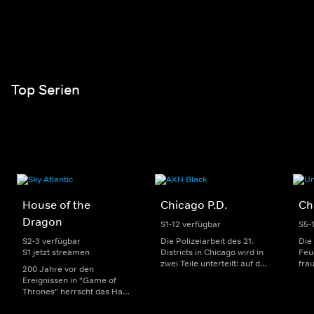
Top Serien
House of the
Chicago P.D.
Ch
Dragon
S1-12 verfügbar
S5-
S2-3 verfügbar
Die Polizeiarbeit des 21.
Die
S1 jetzt streamen
Districts in Chicago wird in
Feu
zwei Teile unterteilt: auf der
fra
200 Jahre vor den
einen Seite sorgen
Dep
Ereignissen in "Game of
uniformierte Polizisten für
sin
Thrones" herrscht das Haus
die Sicherheit auf den
Str
Targaryen mit seinen
Straßen im Bezirk. Auf der
eno