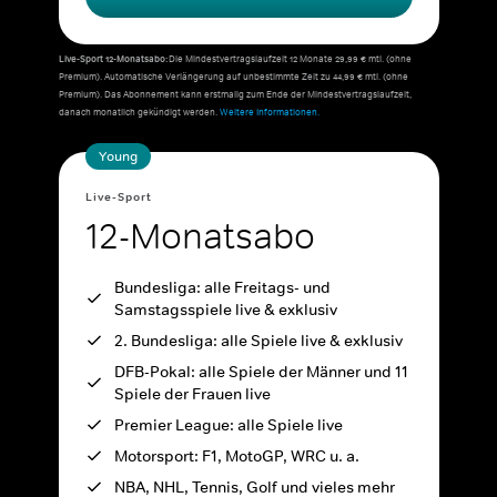
Live-Sport 12-Monatsabo:
Die Mindestvertragslaufzeit 12 Monate 29,99 € mtl. (ohne
Premium). Automatische Verlängerung auf unbestimmte Zeit zu 44,99 € mtl. (ohne
Premium). Das Abonnement kann erstmalig zum Ende der Mindestvertragslaufzeit,
danach monatlich gekündigt werden.
Weitere Informationen.
Young
Live-Sport
12-Monatsabo
Bundesliga: alle Freitags- und
Samstagsspiele live & exklusiv
2. Bundesliga: alle Spiele live & exklusiv
DFB-Pokal: alle Spiele der Männer und 11
Spiele der Frauen live
Premier League: alle Spiele live
Motorsport: F1, MotoGP, WRC u. a.
NBA, NHL, Tennis, Golf und vieles mehr