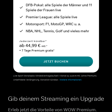
DFB-Pokal: alle Spiele der Männer und 11
Spiele der Frauen live
Premier League: alle Spiele live
Motorsport: F1, MotoGP, WRC u. a.
NBA, NHL, Tennis, Golf und vieles mehr
Jederzeit kündbar*
ab 44,99 €
mtl.*
+ 7 Tage Premium gratis*
JETZT BUCHEN
Live-Sport Monatsabo: Mindestvertragslaufzeit 1 Monat zu 44,99 € mtl. (ohne Premium).
Unbefristete Verlängerung. Monatlich kündbar.
Weitere Informationen.
Gib deinem Streaming ein Upgrade
Erleb jetzt die Vorteile von WOW Premium.