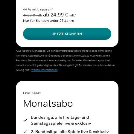
44 % mtl. sparen*
ab 24,99 €
44,99 € mtl.
mtl.*
Nur für Kunden unter 27 Jahre
JETZT SICHERN
*Live-Sport 12-Monatsabo: Die Mindestvertragslaufzeit 12 Monate 24,99 € mtl. (ohne
Premium). Automatische Verlängerung auf unbestimmte Zeit zu 44,99 € mtl. (ohne
Premium). Das Abonnement kann erstmalig zum Ende der Mindestvertragslaufzeit,
danach monatlich gekündigt werden. Das Angebot gilt für Kunden von 18 bis 26 Jahren
(Young Abo).
Weitere Informationen
Live-Sport
Monatsabo
Bundesliga: alle Freitags- und
Samstagsspiele live & exklusiv
2. Bundesliga: alle Spiele live & exklusiv