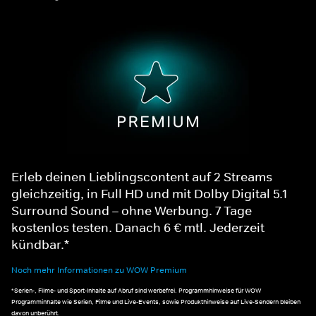
Erleb deinen Lieblingscontent auf 2 Streams
gleichzeitig, in Full HD und mit Dolby Digital 5.1
Surround Sound – ohne Werbung. 7 Tage
kostenlos testen. Danach 6 € mtl. Jederzeit
kündbar.*
Noch mehr Informationen zu WOW Premium
*Serien-, Filme- und Sport-Inhalte auf Abruf sind werbefrei. Programmhinweise für WOW
Programminhalte wie Serien, Filme und Live-Events, sowie Produkthinweise auf Live-Sendern bleiben
davon unberührt.