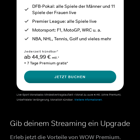
DFB-Pokal: alle Spiele der Männer und 11
Spiele der Frauen live
Premier League: alle Spiele live
Motorsport: F1, MotoGP, WRC u. a.
NBA, NHL, Tennis, Golf und vieles mehr
Jederzeit kündbar*
ab 44,99 €
mtl.*
+ 7 Tage Premium gratis*
JETZT BUCHEN
Live-Sport Monatsabo: Mindestvertragslaufzeit 1 Monat zu 44,99 € mtl. (ohne Premium).
Unbefristete Verlängerung. Monatlich kündbar.
Weitere Informationen.
Gib deinem Streaming ein Upgrade
Erleb jetzt die Vorteile von WOW Premium.