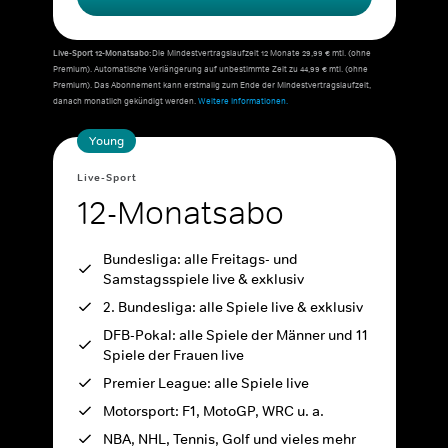
Live-Sport 12-Monatsabo:
Die Mindestvertragslaufzeit 12 Monate 29,99 € mtl. (ohne
Premium). Automatische Verlängerung auf unbestimmte Zeit zu 44,99 € mtl. (ohne
Premium). Das Abonnement kann erstmalig zum Ende der Mindestvertragslaufzeit,
danach monatlich gekündigt werden.
Weitere Informationen.
Young
Live-Sport
12-Monatsabo
Bundesliga: alle Freitags- und
Samstagsspiele live & exklusiv
2. Bundesliga: alle Spiele live & exklusiv
DFB-Pokal: alle Spiele der Männer und 11
Spiele der Frauen live
Premier League: alle Spiele live
Motorsport: F1, MotoGP, WRC u. a.
NBA, NHL, Tennis, Golf und vieles mehr