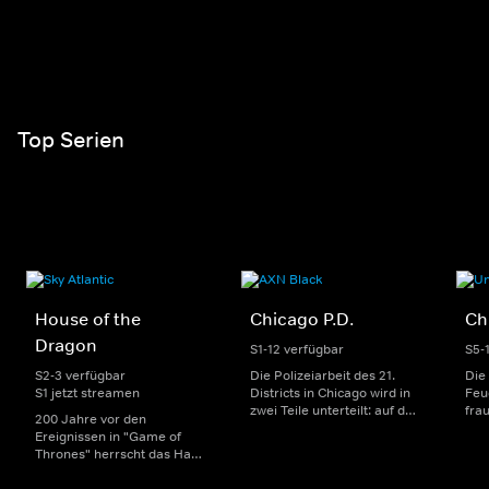
Top Serien
House of the
Chicago P.D.
Ch
Dragon
S1-12 verfügbar
S5-
S2-3 verfügbar
Die Polizeiarbeit des 21.
Die
S1 jetzt streamen
Districts in Chicago wird in
Feu
zwei Teile unterteilt: auf der
fra
200 Jahre vor den
einen Seite sorgen
Dep
Ereignissen in "Game of
uniformierte Polizisten für
sin
Thrones" herrscht das Haus
die Sicherheit auf den
Str
Targaryen mit seinen
Straßen im Bezirk. Auf der
eno