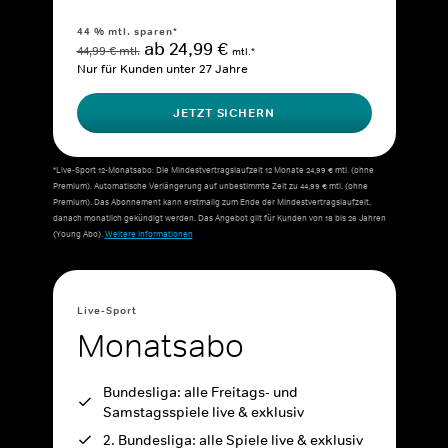
44 % mtl. sparen*
ab 24,99 €
44,99 € mtl.
mtl.*
Nur für Kunden unter 27 Jahre
JETZT SICHERN
*Live-Sport 12-Monatsabo: Die Mindestvertragslaufzeit 12 Monate 24,99 € mtl. (ohne
Premium). Automatische Verlängerung auf unbestimmte Zeit zu 44,99 € mtl. (ohne
Premium). Das Abonnement kann erstmalig zum Ende der Mindestvertragslaufzeit,
danach monatlich gekündigt werden. Das Angebot gilt für Kunden von 18 bis 26 Jahren
(Young Abo).
Weitere Informationen
Live-Sport
Monatsabo
Bundesliga: alle Freitags- und
Samstagsspiele live & exklusiv
2. Bundesliga: alle Spiele live & exklusiv